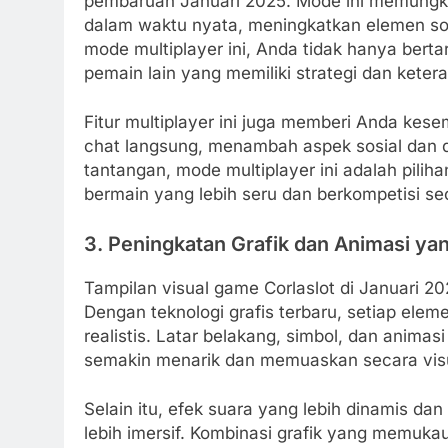
pembaruan Januari 2025. Mode ini memungki
dalam waktu nyata, meningkatkan elemen sos
mode multiplayer ini, Anda tidak hanya ber
pemain lain yang memiliki strategi dan keter
Fitur multiplayer ini juga memberi Anda kese
chat langsung, menambah aspek sosial dan 
tantangan, mode multiplayer ini adalah pil
bermain yang lebih seru dan berkompetisi se
3.
Peningkatan Grafik dan Animasi y
Tampilan visual game Corlaslot di Januari 
Dengan teknologi grafis terbaru, setiap eleme
realistis. Latar belakang, simbol, dan anima
semakin menarik dan memuaskan secara vis
Selain itu, efek suara yang lebih dinamis 
lebih imersif. Kombinasi grafik yang memuk