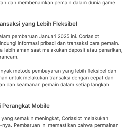
gkan dan membenamkan pemain dalam dunia game
nsaksi yang Lebih Fleksibel
lam pembaruan Januari 2025 ini. Corlaslot
ndungi informasi pribadi dan transaksi para pemain.
a lebih aman saat melakukan deposit atau penarikan,
erancam.
banyak metode pembayaran yang lebih fleksibel dan
ihan untuk melakukan transaksi dengan cepat dan
n dan keamanan pemain dalam setiap langkah
i Perangkat Mobile
 yang semakin meningkat, Corlaslot melakukan
le-nya. Pembaruan ini memastikan bahwa permainan