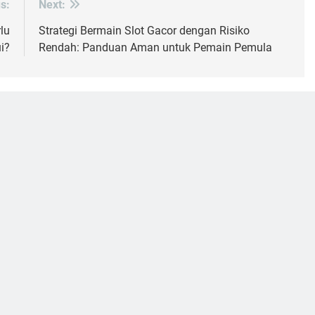
s:
Next:
lu
Strategi Bermain Slot Gacor dengan Risiko
i?
Rendah: Panduan Aman untuk Pemain Pemula