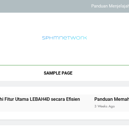
Panduan Menjelajah
Panduan Memahami Fitur Utama EDWINSLOT
Panduan Memahami Fitur Utama LEBAH4D
Panduan Memahami T
HM Network
Panduan Menjelajah
ork Memberikan Informasi Dan Berita Terkini Untuk Masyaraka
Panduan Memahami Fitur Utama EDWINSLOT
SAMPLE PAGE
Panduan Memahami Fitur Utama LEBAH4D
ma LEBAH4D secara Efisien
Panduan Memahami Fitur Ut
3 Weeks Ago