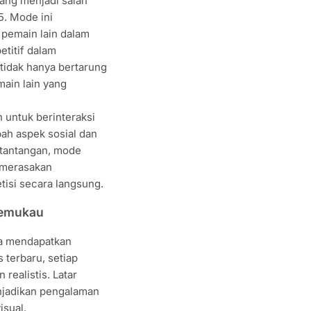
ang menjadi salah
5. Mode ini
pemain lain dalam
titif dalam
 tidak hanya bertarung
ain lain yang
 untuk berinteraksi
ah aspek sosial dan
 tantangan, mode
k merasakan
isi secara langsung.
Memukau
ga mendapatkan
 terbaru, setiap
 realistis. Latar
enjadikan pengalaman
sual.