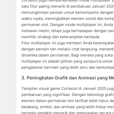
Corlaslot juga memperkenalkan mode multiplayer y
satu fitur paling menarik di pembaruan Januari 202
memungkinkan pemain untuk berkompetisi dengan 
waktu nyata, meningkatkan elemen sosial dan kompe
permainan slot. Dengan mode multiplayer ini, Anda
melawan mesin, tetapi juga berhadapan dengan pem
memiliki strategi dan keterampilan berbeda.
Fitur multiplayer ini juga memberi Anda kesempatan
dengan pemain lain melalui chat langsung, menamb
dinamika dalam permainan. Bagi mereka yang suka
multiplayer ini adalah pilihan yang sempurna untu
pengalaman bermain yang lebih seru dan berkompet
3.
Peningkatan Grafik dan Animasi yang 
Tampilan visual game Corlaslot di Januari 2025 ju
pembaruan yang signifikan. Dengan teknologi grafis
elemen dalam permainan kini terlihat lebih halus dan
belakang, simbol, dan animasi yang lebih hidup m
bermain semakin menarik dan memuaskan secara vi