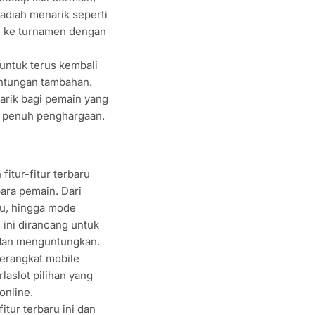
adiah menarik seperti
if ke turnamen dengan
 untuk terus kembali
ntungan tambahan.
arik bagi pemain yang
 penuh penghargaan.
itur-fitur terbaru
ra pemain. Dari
au, hingga mode
 ini dirancang untuk
dan menguntungkan.
perangkat mobile
aslot pilihan yang
online.
tur terbaru ini dan