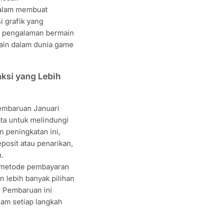
ndalam membuat
i grafik yang
 pengalaman bermain
in dalam dunia game
ksi yang Lebih
embaruan Januari
ata untuk melindungi
n peningkatan ini,
posit atau penarikan,
.
k metode pembayaran
n lebih banyak pilihan
. Pembaruan ini
am setiap langkah