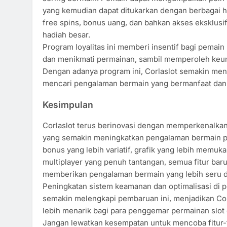
yang kemudian dapat ditukarkan dengan berbagai h
free spins, bonus uang, dan bahkan akses eksklus
hadiah besar.
Program loyalitas ini memberi insentif bagi pemain
dan menikmati permainan, sambil memperoleh keu
Dengan adanya program ini, Corlaslot semakin men
mencari pengalaman bermain yang bermanfaat dan
Kesimpulan
Corlaslot terus berinovasi dengan memperkenalkan f
yang semakin meningkatkan pengalaman bermain pa
bonus yang lebih variatif, grafik yang lebih memuk
multiplayer yang penuh tantangan, semua fitur baru
memberikan pengalaman bermain yang lebih seru 
Peningkatan sistem keamanan dan optimalisasi di 
semakin melengkapi pembaruan ini, menjadikan Corl
lebih menarik bagi para penggemar permainan slot 
Jangan lewatkan kesempatan untuk mencoba fitur-fi