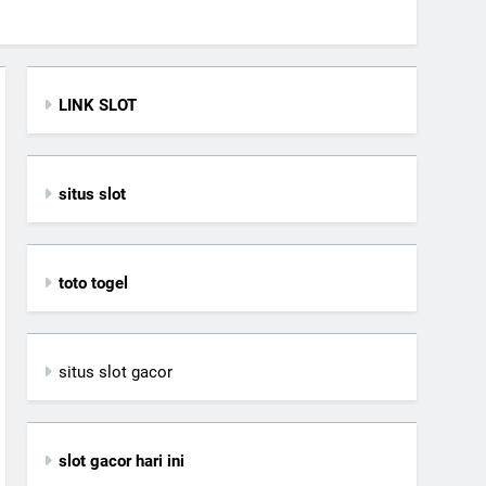
LINK SLOT
situs slot
toto togel
situs slot gacor
slot gacor hari ini