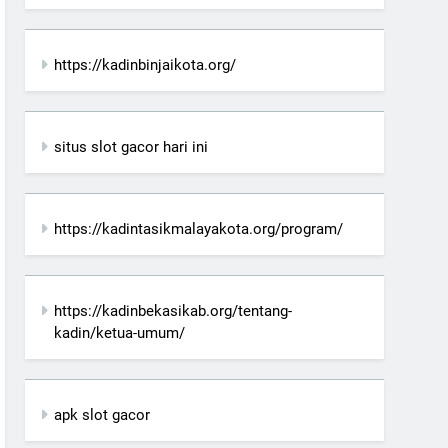
https://kadinbinjaikota.org/
situs slot gacor hari ini
https://kadintasikmalayakota.org/program/
https://kadinbekasikab.org/tentang-
kadin/ketua-umum/
apk slot gacor