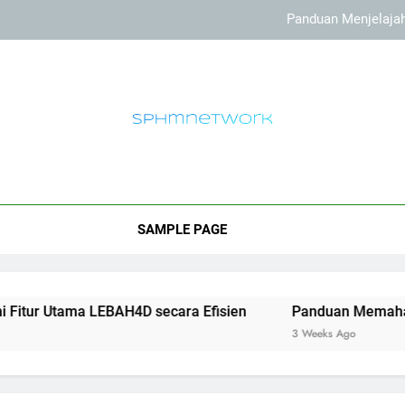
Panduan Menjelajah
Panduan Memahami Fitur Utama EDWINSLOT
Panduan Memahami Fitur Utama LEBAH4D
Panduan Memahami T
HM Network
Panduan Menjelajah
ork Memberikan Informasi Dan Berita Terkini Untuk Masyaraka
Panduan Memahami Fitur Utama EDWINSLOT
SAMPLE PAGE
Panduan Memahami Fitur Utama LEBAH4D
a LEBAH4D secara Efisien
Panduan Memahami Fitur Uta
3 Weeks Ago