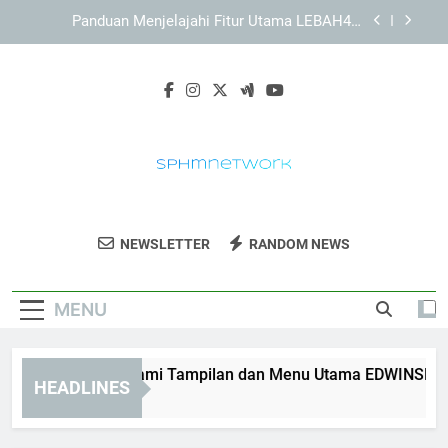
Skip
Panduan Memahami Fitur Utama EDWINSLOT
to
untuk Pengguna Baru secara Praktis
content
Panduan Memahami Fitur Utama LEBAH4D untuk
Pengguna Baru secara Praktis
Panduan Memahami Tampilan dan Menu Utama
EDWINSLOT
Panduan Menjelajahi Fitur Utama LEBAH4D
secara Efisien
Panduan Memahami Fitur Utama EDWINSLOT
untuk Pengguna Baru secara Praktis
SPHM Network
SPHM Network Memberikan Informasi Dan
Panduan Memahami Fitur Utama LEBAH4D untuk
NEWSLETTER
RANDOM NEWS
Pengguna Baru secara Praktis
Berita Terkini Untuk Masyarakat Modern.
Sumber Informasi Terpercaya.
MENU
anduan Memahami Tampilan dan Menu Utama EDWINSLOT
HEADLINES
Weeks Ago