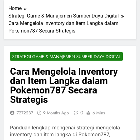
Home
Strategi Game & Manajemen Sumber Daya Digital
Cara Mengelola Inventory dan Item Langka dalam
Pokemon787 Secara Strategis
STRATEGI GAME & MANAJEMEN SUMBER DAYA DIGITAL
Cara Mengelola Inventory
dan Item Langka dalam
Pokemon787 Secara
Strategis
0
7272237
9 Months Ago
6 Mins
Panduan lengkap mengenai strategi mengelola
inventory dan item langka di Pokemon787,