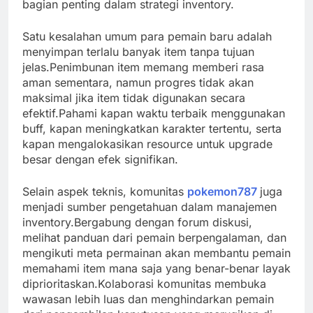
bagian penting dalam strategi inventory.
Satu kesalahan umum para pemain baru adalah
menyimpan terlalu banyak item tanpa tujuan
jelas.Penimbunan item memang memberi rasa
aman sementara, namun progres tidak akan
maksimal jika item tidak digunakan secara
efektif.Pahami kapan waktu terbaik menggunakan
buff, kapan meningkatkan karakter tertentu, serta
kapan mengalokasikan resource untuk upgrade
besar dengan efek signifikan.
Selain aspek teknis, komunitas
pokemon787
juga
menjadi sumber pengetahuan dalam manajemen
inventory.Bergabung dengan forum diskusi,
melihat panduan dari pemain berpengalaman, dan
mengikuti meta permainan akan membantu pemain
memahami item mana saja yang benar-benar layak
diprioritaskan.Kolaborasi komunitas membuka
wawasan lebih luas dan menghindarkan pemain