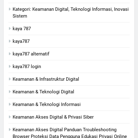
Kategori: Keamanan Digital, Teknologi Informasi, Inovasi
Sistem
kaya 787
kaya787
kaya787 alternatif
kaya787 login
Keamanan & Infrastruktur Digital
Keamanan & Teknologi Digital
Keamanan & Teknologi Informasi
Keamanan Akses Digital & Privasi Siber
Keamanan Akses Digital Panduan Troubleshooting
Browser Proteksi Data Pengguna Edukasi Privasi Online