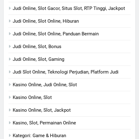
Judi Online, Slot Gacor, Situs Slot, RTP Tinggi, Jackpot
Judi Online, Slot Online, Hiburan
Judi Online, Slot Online, Panduan Bermain
Judi Online, Slot, Bonus
Judi Online, Slot, Gaming
Judi Slot Online, Teknologi Perjudian, Platform Judi
Kasino Online, Judi Online, Slot
Kasino Online, Slot
Kasino Online, Slot, Jackpot
Kasino, Slot, Permainan Online
Kategori: Game & Hiburan