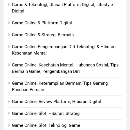
Game & Teknologi, Ulasan Platform Digital, Lifestyle
Digital
Game Online & Platform Digital
Game Online & Strategi Bermain
Game Online Pengembangan Diri Teknologi & Hiburan
Kesehatan Mental
Game Online, Kesehatan Mental, Hubungan Sosial, Tips
Bermain Game, Pengembangan Diri
Game Online, Keterampilan Bermain, Tips Gaming,
Panduan Pemain
Game Online, Review Platform, Hiburan Digital
Game Online, Slot, Hiburan, Strategi
Game Online, Slot, Teknologi Game