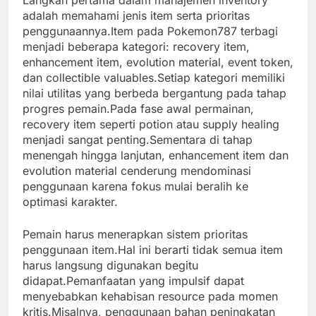
Langkah pertama dalam manajemen inventory
adalah memahami jenis item serta prioritas
penggunaannya.Item pada Pokemon787 terbagi
menjadi beberapa kategori: recovery item,
enhancement item, evolution material, event token,
dan collectible valuables.Setiap kategori memiliki
nilai utilitas yang berbeda bergantung pada tahap
progres pemain.Pada fase awal permainan,
recovery item seperti potion atau supply healing
menjadi sangat penting.Sementara di tahap
menengah hingga lanjutan, enhancement item dan
evolution material cenderung mendominasi
penggunaan karena fokus mulai beralih ke
optimasi karakter.
Pemain harus menerapkan sistem prioritas
penggunaan item.Hal ini berarti tidak semua item
harus langsung digunakan begitu
didapat.Pemanfaatan yang impulsif dapat
menyebabkan kehabisan resource pada momen
kritis.Misalnya, penggunaan bahan peningkatan