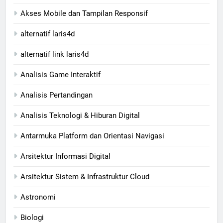
Akses Mobile dan Tampilan Responsif
alternatif laris4d
alternatif link laris4d
Analisis Game Interaktif
Analisis Pertandingan
Analisis Teknologi & Hiburan Digital
Antarmuka Platform dan Orientasi Navigasi
Arsitektur Informasi Digital
Arsitektur Sistem & Infrastruktur Cloud
Astronomi
Biologi