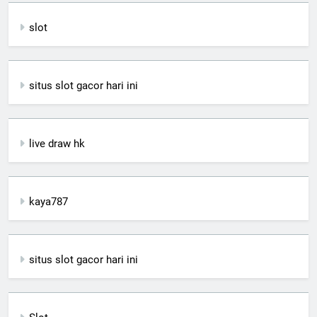
slot
situs slot gacor hari ini
live draw hk
kaya787
situs slot gacor hari ini