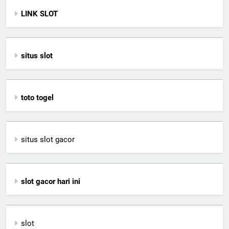
LINK SLOT
situs slot
toto togel
situs slot gacor
slot gacor hari ini
slot