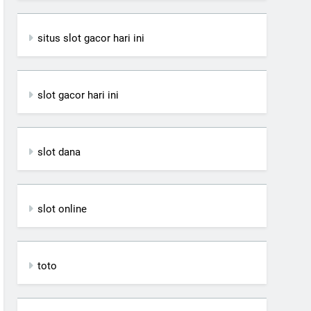
situs slot gacor hari ini
slot gacor hari ini
slot dana
slot online
toto