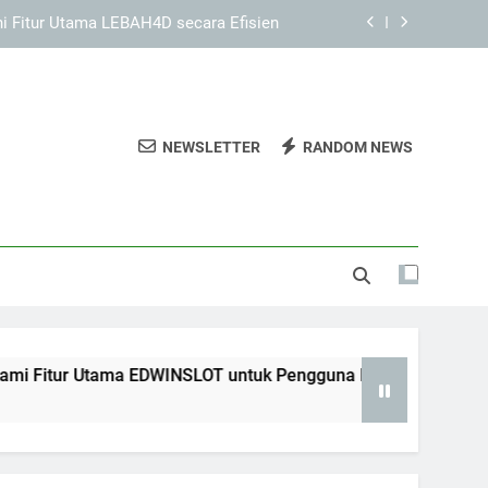
i Fitur Utama LEBAH4D secara Efisien
 untuk Pengguna Baru secara Praktis
 untuk Pengguna Baru secara Praktis
NEWSLETTER
RANDOM NEWS
ampilan dan Menu Utama EDWINSLOT
i Fitur Utama LEBAH4D secara Efisien
t Modern. Sumber Informasi Terpercaya.
 untuk Pengguna Baru secara Praktis
 untuk Pengguna Baru secara Praktis
ama EDWINSLOT untuk Pengguna Baru secara Praktis
P
3