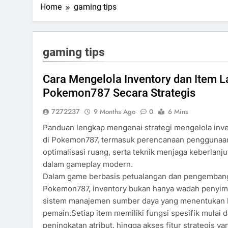
Home
gaming tips
gaming tips
Cara Mengelola Inventory dan Item 
Pokemon787 Secara Strategis
7272237
9 Months Ago
0
6 Mins
Panduan lengkap mengenai strategi mengelola inve
di Pokemon787, termasuk perencanaan penggunaan, 
optimalisasi ruang, serta teknik menjaga keberlanj
dalam gameplay modern.
Dalam game berbasis petualangan dan pengembanga
Pokemon787, inventory bukan hanya wadah penyim
sistem manajemen sumber daya yang menentukan k
pemain.Setiap item memiliki fungsi spesifik mulai d
peningkatan atribut, hingga akses fitur strategis ya