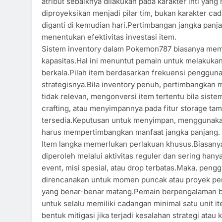
atribut sebaiknya dilakukan pada karakter inti yan
diproyeksikan menjadi pilar tim, bukan karakter c
diganti di kemudian hari.Pertimbangan jangka panj
menentukan efektivitas investasi item.
Sistem inventory dalam Pokemon787 biasanya memi
kapasitas.Hal ini menuntut pemain untuk melakukan
berkala.Pilah item berdasarkan frekuensi pengguna
strategisnya.Bila inventory penuh, pertimbangkan
tidak relevan, mengonversi item tertentu bila sis
crafting, atau menyimpannya pada fitur storage tam
tersedia.Keputusan untuk menyimpan, menggunaka
harus mempertimbangkan manfaat jangka panjang.
Item langka memerlukan perlakuan khusus.Biasanya i
diperoleh melalui aktivitas reguler dan sering hany
event, misi spesial, atau drop terbatas.Maka, pen
direncanakan untuk momen puncak atau proyek p
yang benar-benar matang.Pemain berpengalaman 
untuk selalu memiliki cadangan minimal satu unit i
bentuk mitigasi jika terjadi kesalahan strategi ata