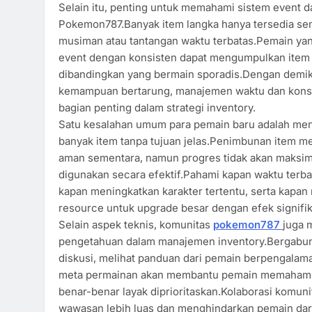
Selain itu, penting untuk memahami sistem event 
Pokemon787.Banyak item langka hanya tersedia se
musiman atau tantangan waktu terbatas.Pemain yan
event dengan konsisten dapat mengumpulkan item 
dibandingkan yang bermain sporadis.Dengan demiki
kemampuan bertarung, manajemen waktu dan konsis
bagian penting dalam strategi inventory.
Satu kesalahan umum para pemain baru adalah men
banyak item tanpa tujuan jelas.Penimbunan item 
aman sementara, namun progres tidak akan maksimal
digunakan secara efektif.Pahami kapan waktu terb
kapan meningkatkan karakter tertentu, serta kapa
resource untuk upgrade besar dengan efek signifik
Selain aspek teknis, komunitas
pokemon787
juga 
pengetahuan dalam manajemen inventory.Bergabu
diskusi, melihat panduan dari pemain berpengalam
meta permainan akan membantu pemain memahami 
benar-benar layak diprioritaskan.Kolaborasi komu
wawasan lebih luas dan menghindarkan pemain dar