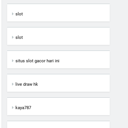
slot
slot
situs slot gacor hari ini
live draw hk
kaya787