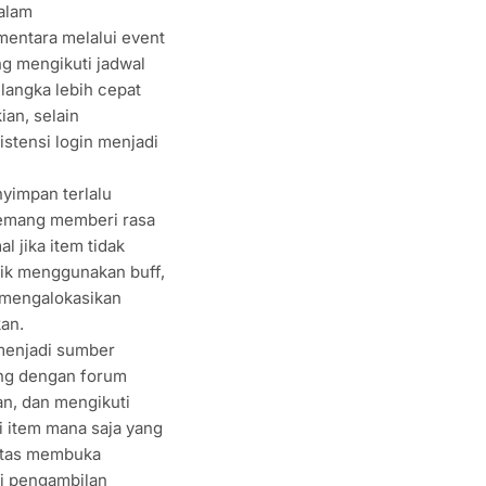
dalam
mentara melalui event
g mengikuti jadwal
langka lebih cepat
an, selain
tensi login menjadi
yimpan terlalu
memang memberi rasa
 jika item tidak
aik menggunakan buff,
n mengalokasikan
an.
menjadi sumber
ng dengan forum
an, dan mengikuti
item mana saja yang
nitas membuka
i pengambilan