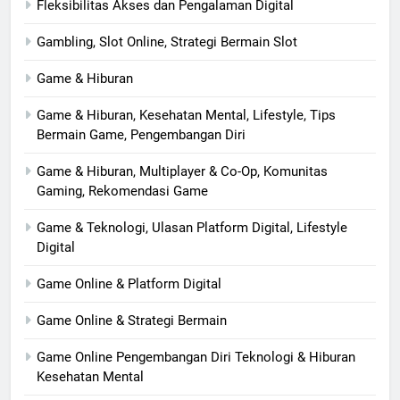
Fleksibilitas Akses dan Pengalaman Digital
Gambling, Slot Online, Strategi Bermain Slot
Game & Hiburan
Game & Hiburan, Kesehatan Mental, Lifestyle, Tips
Bermain Game, Pengembangan Diri
Game & Hiburan, Multiplayer & Co-Op, Komunitas
Gaming, Rekomendasi Game
Game & Teknologi, Ulasan Platform Digital, Lifestyle
Digital
Game Online & Platform Digital
Game Online & Strategi Bermain
Game Online Pengembangan Diri Teknologi & Hiburan
Kesehatan Mental