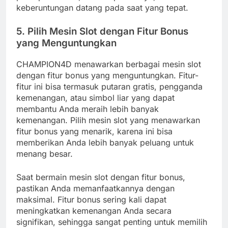
keberuntungan datang pada saat yang tepat.
5.
Pilih Mesin Slot dengan Fitur Bonus
yang Menguntungkan
CHAMPION4D menawarkan berbagai mesin slot
dengan fitur bonus yang menguntungkan. Fitur-
fitur ini bisa termasuk putaran gratis, pengganda
kemenangan, atau simbol liar yang dapat
membantu Anda meraih lebih banyak
kemenangan. Pilih mesin slot yang menawarkan
fitur bonus yang menarik, karena ini bisa
memberikan Anda lebih banyak peluang untuk
menang besar.
Saat bermain mesin slot dengan fitur bonus,
pastikan Anda memanfaatkannya dengan
maksimal. Fitur bonus sering kali dapat
meningkatkan kemenangan Anda secara
signifikan, sehingga sangat penting untuk memilih