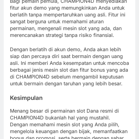
Bagi pemain pemula, CHAMPION4D menyediakan
fitur akun demo yang memungkinkan Anda untuk
berlatih tanpa mempertaruhkan uang asli. Fitur ini
sangat berguna untuk memahami aturan
permainan, mengenali mesin slot yang ada, dan
merencanakan strategi tanpa risiko finansial.
Dengan berlatih di akun demo, Anda akan lebih
siap dan percaya diri saat bermain dengan uang
asli. Ini memberi Anda kesempatan untuk mencoba
berbagai jenis mesin slot dan fitur bonus yang ada
di CHAMPION4D sebelum mengambil keputusan
untuk bermain dengan taruhan yang lebih besar.
Kesimpulan
Menang besar di permainan slot Dana resmi di
CHAMPION4D bukanlah hal yang mustahil.
Dengan memahami mesin slot yang Anda pilih,
mengelola keuangan dengan bijak, memanfaatkan
bonus dan promosi, serta bermain dengan sabar