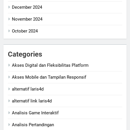
December 2024
November 2024
October 2024
Categories
Akses Digital dan Fleksibilitas Platform
Akses Mobile dan Tampilan Responsif
alternatif laris4d
alternatif link laris4d
Analisis Game Interaktif
Analisis Pertandingan