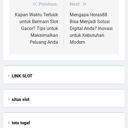
Previous:
Next:
Post
navigation
Kapan Waktu Terbaik
Mengapa Horas88
untuk Bermain Slot
Bisa Menjadi Solusi
Gacor? Tips untuk
Digital Anda? Inovasi
Maksimalkan
untuk Kebutuhan
Peluang Anda
Modern
LINK SLOT
situs slot
toto togel