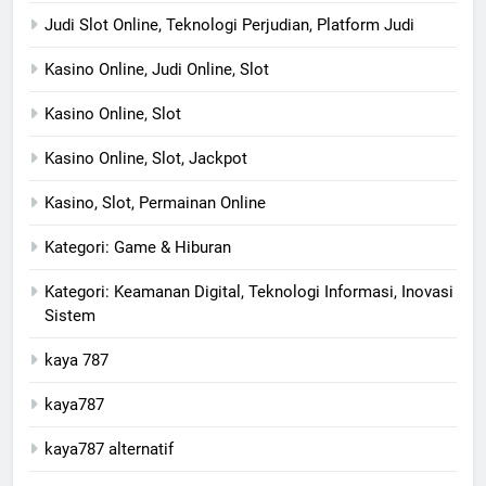
Judi Slot Online, Teknologi Perjudian, Platform Judi
Kasino Online, Judi Online, Slot
Kasino Online, Slot
Kasino Online, Slot, Jackpot
Kasino, Slot, Permainan Online
Kategori: Game & Hiburan
Kategori: Keamanan Digital, Teknologi Informasi, Inovasi
Sistem
kaya 787
kaya787
kaya787 alternatif