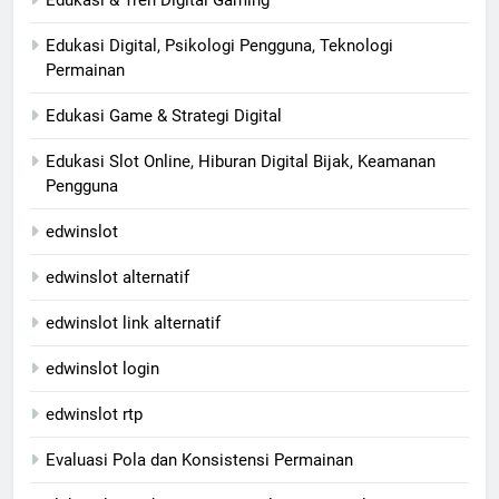
Edukasi Digital, Psikologi Pengguna, Teknologi
Permainan
Edukasi Game & Strategi Digital
Edukasi Slot Online, Hiburan Digital Bijak, Keamanan
Pengguna
edwinslot
edwinslot alternatif
edwinslot link alternatif
edwinslot login
edwinslot rtp
Evaluasi Pola dan Konsistensi Permainan