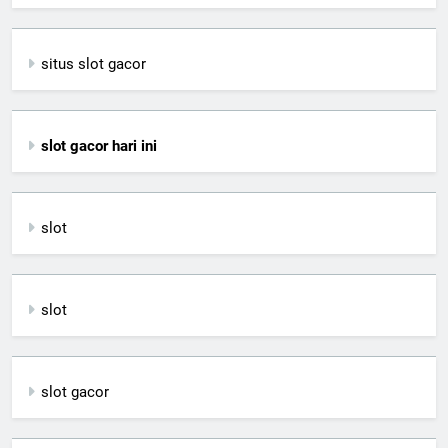
situs slot gacor
slot gacor hari ini
slot
slot
slot gacor