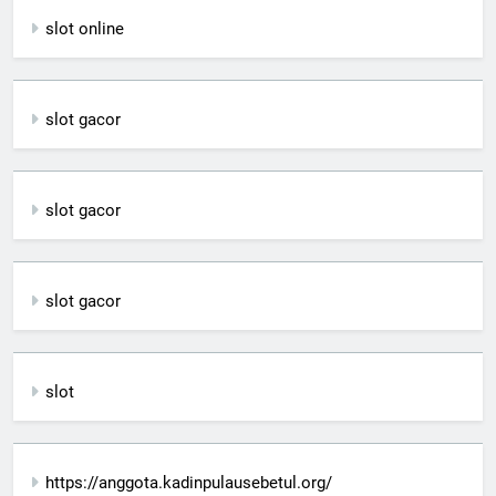
slot online
slot gacor
slot gacor
slot gacor
slot
https://anggota.kadinpulausebetul.org/