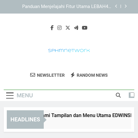
Skip
Panduan Memahami Fitur Utama EDWINSLOT
to
untuk Pengguna Baru secara Praktis
content
Panduan Memahami Fitur Utama LEBAH4D untuk
Pengguna Baru secara Praktis
Panduan Memahami Tampilan dan Menu Utama
EDWINSLOT
Panduan Menjelajahi Fitur Utama LEBAH4D
secara Efisien
Panduan Memahami Fitur Utama EDWINSLOT
untuk Pengguna Baru secara Praktis
SPHM Network
SPHM Network Memberikan Informasi Dan
Panduan Memahami Fitur Utama LEBAH4D untuk
NEWSLETTER
RANDOM NEWS
Pengguna Baru secara Praktis
Berita Terkini Untuk Masyarakat Modern.
Sumber Informasi Terpercaya.
MENU
anduan Memahami Tampilan dan Menu Utama EDWINSLOT
HEADLINES
Weeks Ago