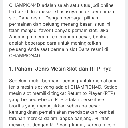
CHAMPION4D adalah salah satu situs judi online
terbaik di Indonesia, khususnya untuk permainan
slot Dana resmi. Dengan berbagai pilihan
permainan dan peluang menang besar, situs ini
telah menjadi favorit banyak pemain slot. Jika
Anda ingin meraih kemenangan besar, berikut
adalah beberapa cara untuk meningkatkan
peluang Anda saat bermain slot Dana resmi di
CHAMPION4D.
1.
Pahami Jenis Mesin Slot dan RTP-nya
Sebelum mulai bermain, penting untuk memahami
jenis mesin slot yang ada di CHAMPION4D. Setiap
mesin slot memiliki tingkat Return to Player (RTP)
yang berbeda-beda. RTP adalah persentase
teoritis yang menunjukkan seberapa besar
kemungkinan pemain akan mendapatkan kembali
taruhan mereka dalam jangka panjang. Pilihlah
mesin slot dengan RTP yang tinggi, karena mesin