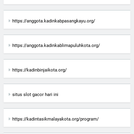
https://anggota.kadinkabpasangkayu.org/
https://anggota.kadinkablimapuluhkota.org/
https://kadinbinjaikota.org/
situs slot gacor hari ini
https://kadintasikmalayakota.org/program/