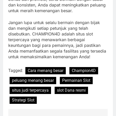
dan konsisten, Anda dapat meningkatkan peluang
untuk meraih kemenangan besar.
Jangan lupa untuk selalu bermain dengan bijak
dan mengikuti setiap petunjuk yang telah
disebutkan. CHAMPION4D adalah situs slot
terpercaya yang menawarkan berbagai
keuntungan bagi para pemainnya, jadi pastikan
Anda memanfaatkan segala fasilitas yang tersedia
untuk memaksimalkan kemenangan Anda!
Tagged:
Cara menang besar
Champion4D
peluang menang besar
Permainan Slot
situs judi terpercaya
slot Dana resmi
Strategi Slot