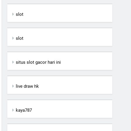
slot
slot
situs slot gacor hari ini
live draw hk
kaya787