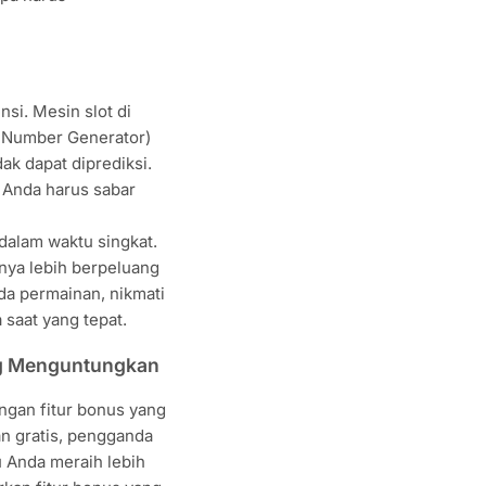
si. Mesin slot di
Number Generator)
ak dapat diprediksi.
, Anda harus sabar
alam waktu singkat.
nya lebih berpeluang
da permainan, nikmati
saat yang tepat.
ang Menguntungkan
gan fitur bonus yang
an gratis, pengganda
 Anda meraih lebih