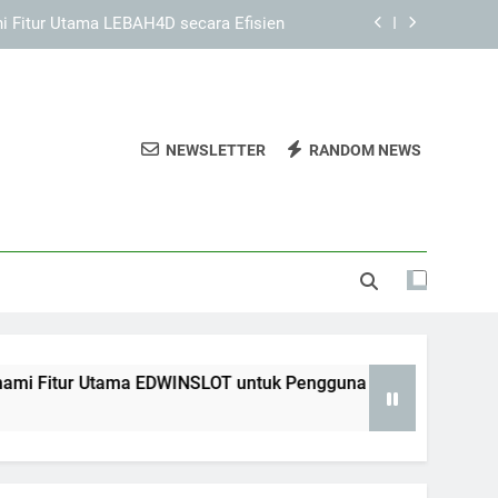
i Fitur Utama LEBAH4D secara Efisien
 untuk Pengguna Baru secara Praktis
 untuk Pengguna Baru secara Praktis
NEWSLETTER
RANDOM NEWS
ampilan dan Menu Utama EDWINSLOT
i Fitur Utama LEBAH4D secara Efisien
t Modern. Sumber Informasi Terpercaya.
 untuk Pengguna Baru secara Praktis
 untuk Pengguna Baru secara Praktis
ama EDWINSLOT untuk Pengguna Baru secara Praktis
P
3