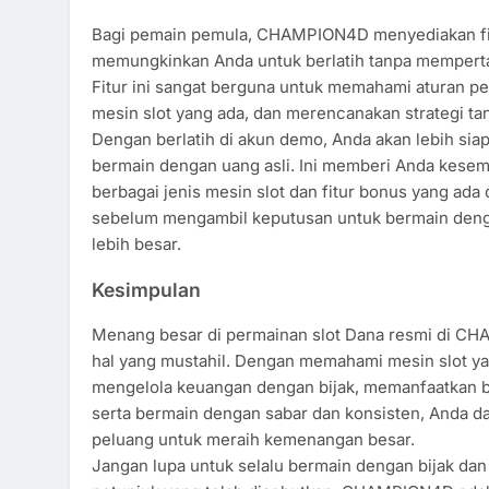
Bagi pemain pemula, CHAMPION4D menyediakan fi
memungkinkan Anda untuk berlatih tanpa memperta
Fitur ini sangat berguna untuk memahami aturan p
mesin slot yang ada, dan merencanakan strategi tanp
Dengan berlatih di akun demo, Anda akan lebih siap
bermain dengan uang asli. Ini memberi Anda kese
berbagai jenis mesin slot dan fitur bonus yang a
sebelum mengambil keputusan untuk bermain deng
lebih besar.
Kesimpulan
Menang besar di permainan slot Dana resmi di C
hal yang mustahil. Dengan memahami mesin slot yan
mengelola keuangan dengan bijak, memanfaatkan 
serta bermain dengan sabar dan konsisten, Anda d
peluang untuk meraih kemenangan besar.
Jangan lupa untuk selalu bermain dengan bijak dan