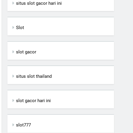
situs slot gacor hari ini
Slot
slot gacor
situs slot thailand
slot gacor hari ini
slot777