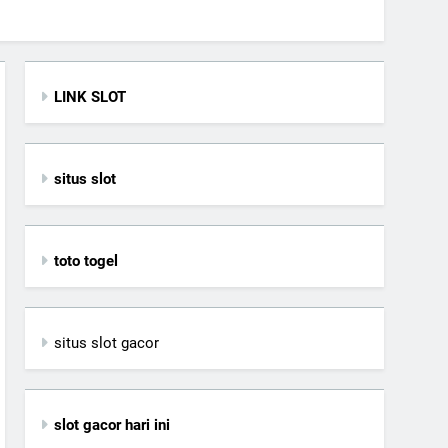
LINK SLOT
situs slot
toto togel
situs slot gacor
slot gacor hari ini