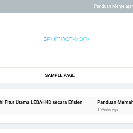
Panduan Menjelajah
Panduan Memahami Fitur Utama EDWINSLOT
Panduan Memahami Fitur Utama LEBAH4D
Panduan Memahami T
HM Network
Panduan Menjelajah
ork Memberikan Informasi Dan Berita Terkini Untuk Masyaraka
Panduan Memahami Fitur Utama EDWINSLOT
SAMPLE PAGE
Panduan Memahami Fitur Utama LEBAH4D
ma LEBAH4D secara Efisien
Panduan Memahami Fitur Ut
3 Weeks Ago