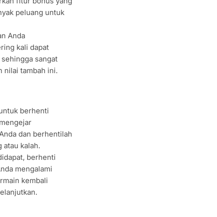
kan fitur bonus yang
nyak peluang untuk
kan Anda
ing kali dapat
 sehingga sangat
nilai tambah ini.
untuk berhenti
 mengejar
Anda dan berhentilah
 atau kalah.
dapat, berhenti
a Anda mengalami
ermain kembali
elanjutkan.