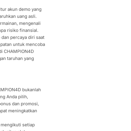
tur akun demo yang
ruhkan uang asli.
ermainan, mengenali
a risiko finansial.
 dan percaya diri saat
mpatan untuk mencoba
da di CHAMPION4D
an taruhan yang
HAMPION4D bukanlah
g Anda pilih,
bonus dan promosi,
apat meningkatkan
 mengikuti setiap