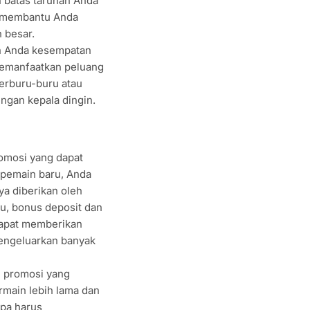
 batas taruhan Anda
an membantu Anda
 besar.
an Anda kesempatan
memanfaatkan peluang
erburu-buru atau
ngan kepala dingin.
mosi yang dapat
pemain baru, Anda
a diberikan oleh
tu, bonus deposit dan
 dapat memberikan
mengeluarkan banyak
n promosi yang
ermain lebih lama dan
pa harus