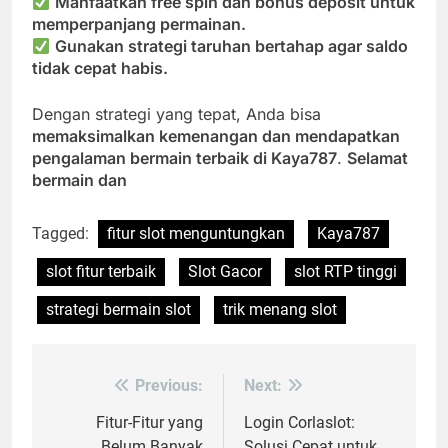
Manfaatkan free spin dan bonus deposit untuk
memperpanjang permainan.
Gunakan strategi taruhan bertahap agar saldo
tidak cepat habis.
Dengan strategi yang tepat, Anda bisa
memaksimalkan kemenangan dan mendapatkan
pengalaman bermain terbaik di Kaya787
.
Selamat
bermain dan
Tagged:
fitur slot menguntungkan
Kaya787
slot fitur terbaik
Slot Gacor
slot RTP tinggi
strategi bermain slot
trik menang slot
Previous:
Next:
Post
navigation
Fitur-Fitur yang
Login Corlaslot:
Belum Banyak
Solusi Cepat untuk