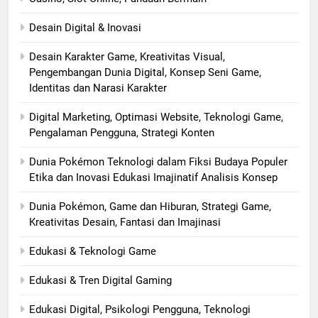
Desain Digital & Inovasi
Desain Karakter Game, Kreativitas Visual,
Pengembangan Dunia Digital, Konsep Seni Game,
Identitas dan Narasi Karakter
Digital Marketing, Optimasi Website, Teknologi Game,
Pengalaman Pengguna, Strategi Konten
Dunia Pokémon Teknologi dalam Fiksi Budaya Populer
Etika dan Inovasi Edukasi Imajinatif Analisis Konsep
Dunia Pokémon, Game dan Hiburan, Strategi Game,
Kreativitas Desain, Fantasi dan Imajinasi
Edukasi & Teknologi Game
Edukasi & Tren Digital Gaming
Edukasi Digital, Psikologi Pengguna, Teknologi