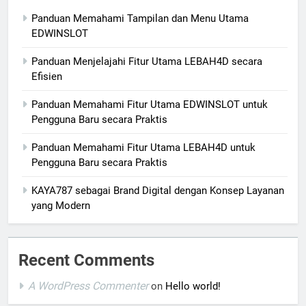
Panduan Memahami Tampilan dan Menu Utama
EDWINSLOT
Panduan Menjelajahi Fitur Utama LEBAH4D secara
Efisien
Panduan Memahami Fitur Utama EDWINSLOT untuk
Pengguna Baru secara Praktis
Panduan Memahami Fitur Utama LEBAH4D untuk
Pengguna Baru secara Praktis
KAYA787 sebagai Brand Digital dengan Konsep Layanan
yang Modern
Recent Comments
A WordPress Commenter
on
Hello world!