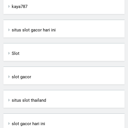
kaya787
situs slot gacor hari ini
Slot
slot gacor
situs slot thailand
slot gacor hari ini