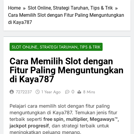
Home
Slot Online, Strategi Taruhan, Tips & Trik
Cara Memilih Slot dengan Fitur Paling Menguntungkan
di Kaya787
SLOT ONLINE, STRATEGI TARUHAN, TIPS & TRIK
Cara Memilih Slot dengan
Fitur Paling Menguntungkan
di Kaya787
0
7272237
1 Year Ago
8 Mins
Pelajari cara memilih slot dengan fitur paling
menguntungkan di Kaya787. Temukan jenis fitur
terbaik seperti
free spin, multiplier, Megaways™,
jackpot progresif
, dan strategi terbaik untuk
meningkatkan peluang menang.