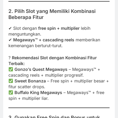
2. Pilih Slot yang Memiliki Kombinasi
Beberapa Fitur
✔ Slot dengan
free spin + multiplier
lebih
menguntungkan.
✔
Megaways™ + cascading reels
memberikan
kemenangan berturut-turut.
?
Rekomendasi Slot dengan Kombinasi Fitur
Terbaik:
Gonzo’s Quest Megaways
– Megaways™ +
cascading reels + multiplier progresif.
Sweet Bonanza
– Free spin + multiplier besar +
fitur scatter drops.
Buffalo King Megaways
– Megaways™ + free
spin + multiplier liar.
3. Gunakan Free Spin dan Bonus untuk