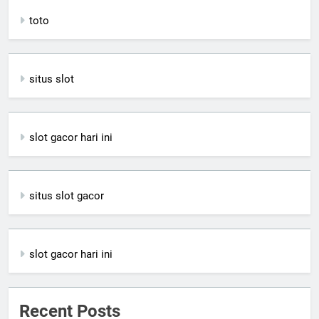
toto
situs slot
slot gacor hari ini
situs slot gacor
slot gacor hari ini
Recent Posts