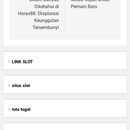
Diketahui di
Pemain Baru
Horas88: Eksplorasi
Keunggulan
Tersembunyi
LINK SLOT
situs slot
toto togel