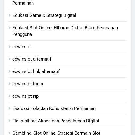
Permainan
Edukasi Game & Strategi Digital
Edukasi Slot Online, Hiburan Digital Bijak, Keamanan
Pengguna
edwinslot
edwinslot alternatif
edwinslot link alternatif
edwinslot login
edwinslot rtp
Evaluasi Pola dan Konsistensi Permainan
Fleksibilitas Akses dan Pengalaman Digital
Gambling, Slot Online, Strategi Bermain Slot