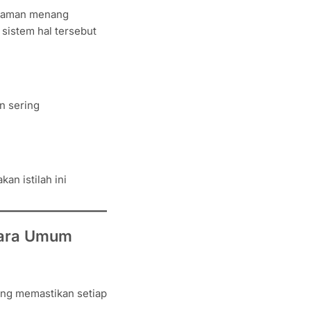
laman menang
sistem hal tersebut
n sering
n istilah ini
ecara Umum
ang memastikan setiap