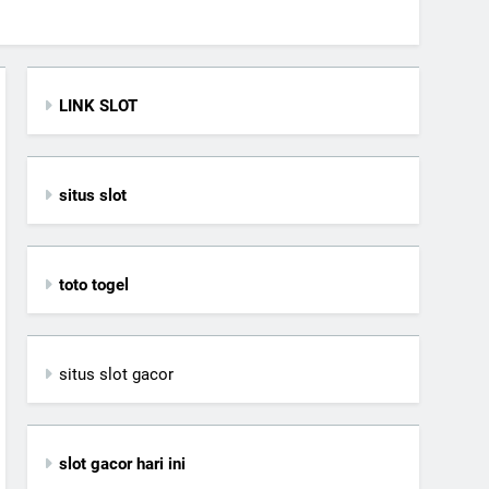
LINK SLOT
situs slot
toto togel
situs slot gacor
slot gacor hari ini