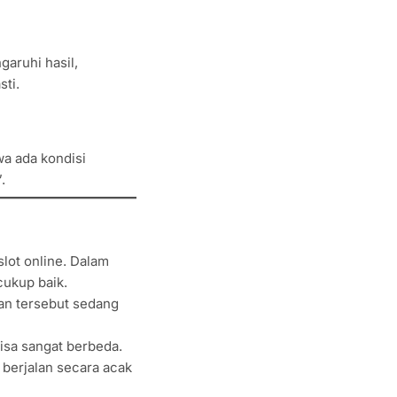
aruhi hasil,
sti.
wa ada kondisi
.
ot online. Dalam
cukup baik.
n tersebut sedang
isa sangat berbeda.
 berjalan secara acak