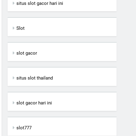
situs slot gacor hari ini
Slot
slot gacor
situs slot thailand
slot gacor hari ini
slot777