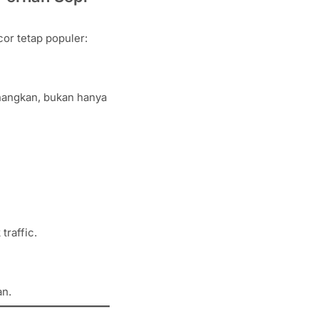
or tetap populer:
angkan, bukan hanya
traffic.
an.