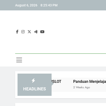
Skip
August 6, 2026
8:25:44 PM
to
content
SP
SPHM Netw
Menu Utama EDWINSLOT
Panduan Menjelajahi Fitur Uta
2 Weeks Ago
HEADLINES