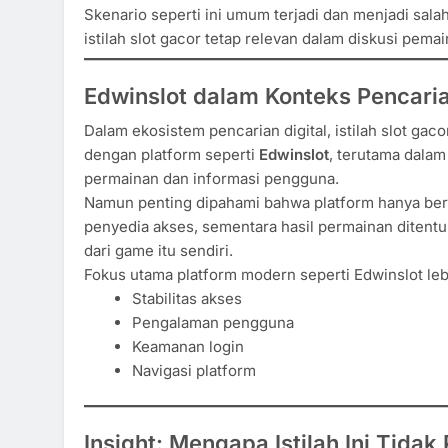
Skenario seperti ini umum terjadi dan menjadi sal
istilah slot gacor tetap relevan dalam diskusi pemai
Edwinslot dalam Konteks Pencaria
Dalam ekosistem pencarian digital, istilah slot gaco
dengan platform seperti
Edwinslot
, terutama dalam
permainan dan informasi pengguna.
Namun penting dipahami bahwa platform hanya ber
penyedia akses, sementara hasil permainan ditent
dari game itu sendiri.
Fokus utama platform modern seperti Edwinslot leb
Stabilitas akses
Pengalaman pengguna
Keamanan login
Navigasi platform
Insight: Mengapa Istilah Ini Tidak