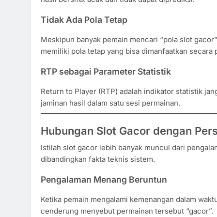
Tidak Ada Pola Tetap
Meskipun banyak pemain mencari “pola slot gacor”,
memiliki pola tetap yang bisa dimanfaatkan secara p
RTP sebagai Parameter Statistik
Return to Player (RTP) adalah indikator statistik ja
jaminan hasil dalam satu sesi permainan.
Hubungan Slot Gacor dengan Per
Istilah slot gacor lebih banyak muncul dari pengal
dibandingkan fakta teknis sistem.
Pengalaman Menang Beruntun
Ketika pemain mengalami kemenangan dalam waktu
cenderung menyebut permainan tersebut “gacor”.