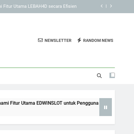
i Fitur Utama LEBAH4D secara Efisien
 untuk Pengguna Baru secara Praktis
 untuk Pengguna Baru secara Praktis
NEWSLETTER
RANDOM NEWS
ampilan dan Menu Utama EDWINSLOT
i Fitur Utama LEBAH4D secara Efisien
t Modern. Sumber Informasi Terpercaya.
 untuk Pengguna Baru secara Praktis
 untuk Pengguna Baru secara Praktis
ama EDWINSLOT untuk Pengguna Baru secara Praktis
P
2