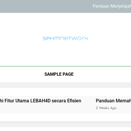
Panduan Menjelajah
Panduan Memahami Fitur Utama EDWINSLOT
Panduan Memahami Fitur Utama LEBAH4D
Panduan Memahami T
HM Network
Panduan Menjelajah
ork Memberikan Informasi Dan Berita Terkini Untuk Masyaraka
Panduan Memahami Fitur Utama EDWINSLOT
SAMPLE PAGE
Panduan Memahami Fitur Utama LEBAH4D
ma LEBAH4D secara Efisien
Panduan Memahami Fitur Ut
2 Weeks Ago