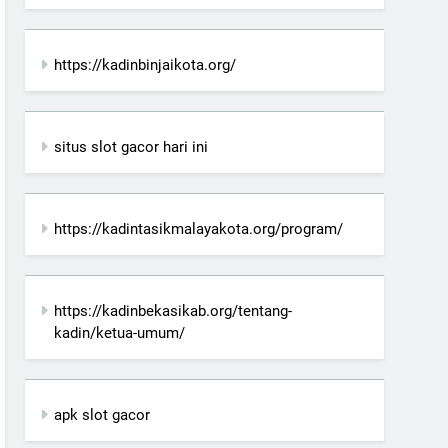
https://kadinbinjaikota.org/
situs slot gacor hari ini
https://kadintasikmalayakota.org/program/
https://kadinbekasikab.org/tentang-
kadin/ketua-umum/
apk slot gacor