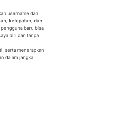
kan username dan
n, ketepatan, dan
, pengguna baru bisa
aya diri dan tanpa
ti, serta menerapkan
an dalam jangka