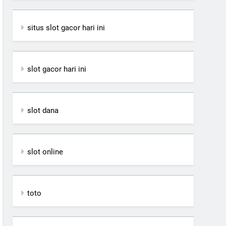
situs slot gacor hari ini
slot gacor hari ini
slot dana
slot online
toto