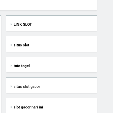
LINK SLOT
situs slot
toto togel
situs slot gacor
slot gacor hari ini