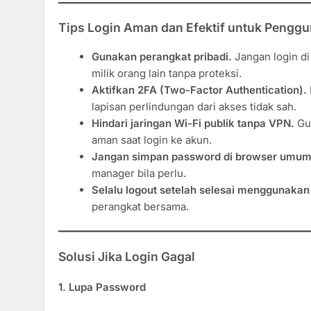
Tips Login Aman dan Efektif untuk Penggu
Gunakan perangkat pribadi.
Jangan login d
milik orang lain tanpa proteksi.
Aktifkan 2FA (Two-Factor Authentication).
lapisan perlindungan dari akses tidak sah.
Hindari jaringan Wi-Fi publik tanpa VPN.
Gun
aman saat login ke akun.
Jangan simpan password di browser umum
manager bila perlu.
Selalu logout setelah selesai menggunakan
perangkat bersama.
Solusi Jika Login Gagal
1. Lupa Password