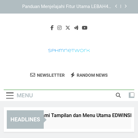
Skip
Panduan Memahami Fitur Utama EDWINSLOT
to
untuk Pengguna Baru secara Praktis
content
Panduan Memahami Fitur Utama LEBAH4D untuk
Pengguna Baru secara Praktis
Panduan Memahami Tampilan dan Menu Utama
EDWINSLOT
Panduan Menjelajahi Fitur Utama LEBAH4D
secara Efisien
Panduan Memahami Fitur Utama EDWINSLOT
untuk Pengguna Baru secara Praktis
SPHM Network
SPHM Network Memberikan Informasi Dan
Panduan Memahami Fitur Utama LEBAH4D untuk
NEWSLETTER
RANDOM NEWS
Pengguna Baru secara Praktis
Berita Terkini Untuk Masyarakat Modern.
Sumber Informasi Terpercaya.
MENU
anduan Memahami Tampilan dan Menu Utama EDWINSLOT
HEADLINES
Weeks Ago