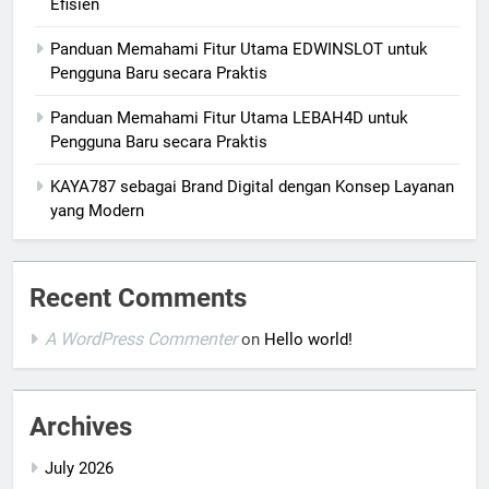
Efisien
Panduan Memahami Fitur Utama EDWINSLOT untuk
Pengguna Baru secara Praktis
Panduan Memahami Fitur Utama LEBAH4D untuk
Pengguna Baru secara Praktis
KAYA787 sebagai Brand Digital dengan Konsep Layanan
yang Modern
Recent Comments
A WordPress Commenter
on
Hello world!
Archives
July 2026