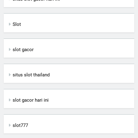
Slot
slot gacor
situs slot thailand
slot gacor hari ini
slot777