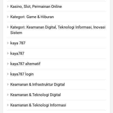
Kasino, Slot, Permainan Online
Kategori: Game & Hiburan
Kategori: Keamanan Digital, Teknologi Informasi, Inovasi
Sistem
kaya 787
kaya787
kaya787 alternatif
kaya787 login
Keamanan & Infrastruktur Digital
Keamanan & Teknologi Digital
Keamanan & Teknologi Informasi