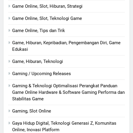
Game Online, Slot, Hiburan, Strategi
Game Online, Slot, Teknologi Game
Game Online, Tips dan Trik
Game, Hiburan, Kepribadian, Pengembangan Diri, Game
Edukasi
Game, Hiburan, Teknologi
Gaming / Upcoming Releases
Gaming & Teknologi Optimalisasi Perangkat Panduan
Game Online Hardware & Software Gaming Performa dan
Stabilitas Game
Gaming, Slot Online
Gaya Hidup Digital, Teknologi Generasi Z, Komunitas
Online, Inovasi Platform