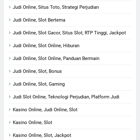
Judi Online, Situs Toto, Strategi Perjudian
Judi Online, Slot Bertema
Judi Online, Slot Gacor, Situs Slot, RTP Tinggi, Jackpot
Judi Online, Slot Online, Hiburan
Judi Online, Slot Online, Panduan Bermain
Judi Online, Slot, Bonus
Judi Online, Slot, Gaming
Judi Slot Online, Teknologi Perjudian, Platform Judi
Kasino Online, Judi Online, Slot
Kasino Online, Slot
Kasino Online, Slot, Jackpot