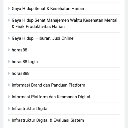
Gaya Hidup Sehat & Kesehatan Harian
Gaya Hidup Sehat Manajemen Waktu Kesehatan Mental
& Fisik Produktivitas Harian
Gaya Hidup, Hiburan, Judi Online
horas88
horas88 login
horas888
Informasi Brand dan Panduan Platform
Informasi Platform dan Keamanan Digital
Infrastruktur Digital
Infrastruktur Digital & Evaluasi Sistem