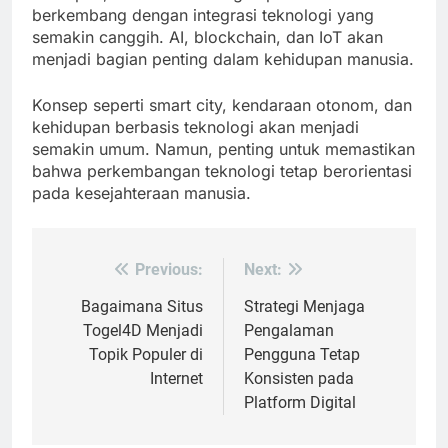
berkembang dengan integrasi teknologi yang
semakin canggih. AI, blockchain, dan IoT akan
menjadi bagian penting dalam kehidupan manusia.
Konsep seperti smart city, kendaraan otonom, dan
kehidupan berbasis teknologi akan menjadi
semakin umum. Namun, penting untuk memastikan
bahwa perkembangan teknologi tetap berorientasi
pada kesejahteraan manusia.
Previous:
Next:
Post
navigation
Bagaimana Situs
Strategi Menjaga
Togel4D Menjadi
Pengalaman
Topik Populer di
Pengguna Tetap
Internet
Konsisten pada
Platform Digital