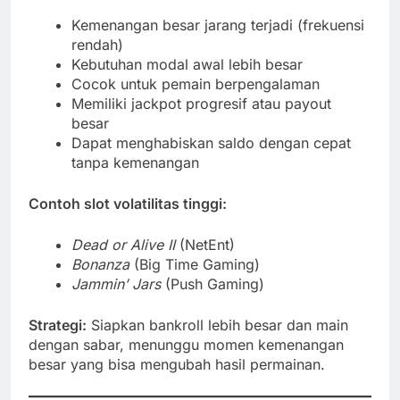
Kemenangan besar jarang terjadi (frekuensi
rendah)
Kebutuhan modal awal lebih besar
Cocok untuk pemain berpengalaman
Memiliki jackpot progresif atau payout
besar
Dapat menghabiskan saldo dengan cepat
tanpa kemenangan
Contoh slot volatilitas tinggi:
Dead or Alive II
(NetEnt)
Bonanza
(Big Time Gaming)
Jammin’ Jars
(Push Gaming)
Strategi:
Siapkan bankroll lebih besar dan main
dengan sabar, menunggu momen kemenangan
besar yang bisa mengubah hasil permainan.