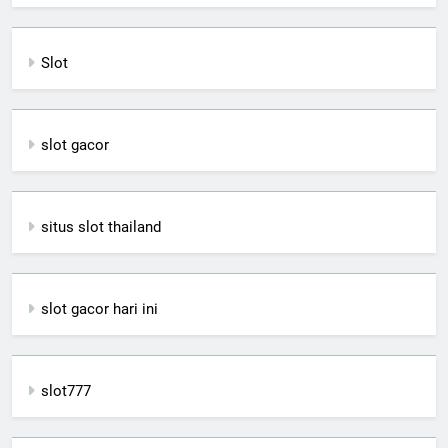
Slot
slot gacor
situs slot thailand
slot gacor hari ini
slot777