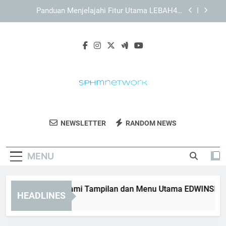
Skip
Panduan Memahami Fitur Utama EDWINSLOT
to
untuk Pengguna Baru secara Praktis
content
Panduan Memahami Fitur Utama LEBAH4D untuk
Pengguna Baru secara Praktis
Panduan Memahami Tampilan dan Menu Utama
EDWINSLOT
Panduan Menjelajahi Fitur Utama LEBAH4D
secara Efisien
Panduan Memahami Fitur Utama EDWINSLOT
untuk Pengguna Baru secara Praktis
SPHM Network
SPHM Network Memberikan Informasi Dan
Panduan Memahami Fitur Utama LEBAH4D untuk
NEWSLETTER
RANDOM NEWS
Pengguna Baru secara Praktis
Berita Terkini Untuk Masyarakat Modern.
Sumber Informasi Terpercaya.
MENU
anduan Memahami Tampilan dan Menu Utama EDWINSLOT
HEADLINES
Weeks Ago