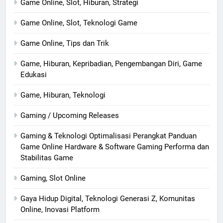
Game Online, Slot, Hiburan, Strategi
Game Online, Slot, Teknologi Game
Game Online, Tips dan Trik
Game, Hiburan, Kepribadian, Pengembangan Diri, Game
Edukasi
Game, Hiburan, Teknologi
Gaming / Upcoming Releases
Gaming & Teknologi Optimalisasi Perangkat Panduan
Game Online Hardware & Software Gaming Performa dan
Stabilitas Game
Gaming, Slot Online
Gaya Hidup Digital, Teknologi Generasi Z, Komunitas
Online, Inovasi Platform