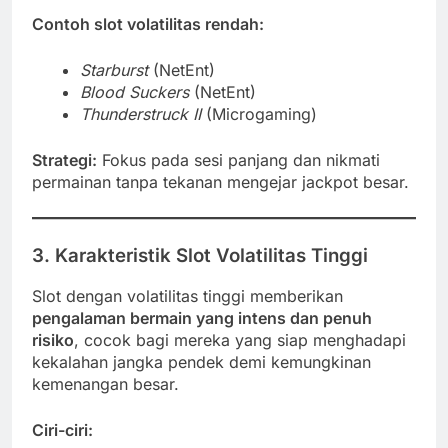
Contoh slot volatilitas rendah:
Starburst
(NetEnt)
Blood Suckers
(NetEnt)
Thunderstruck II
(Microgaming)
Strategi:
Fokus pada sesi panjang dan nikmati
permainan tanpa tekanan mengejar jackpot besar.
3. Karakteristik Slot Volatilitas Tinggi
Slot dengan volatilitas tinggi memberikan
pengalaman bermain yang intens dan penuh
risiko
, cocok bagi mereka yang siap menghadapi
kekalahan jangka pendek demi kemungkinan
kemenangan besar.
Ciri-ciri: