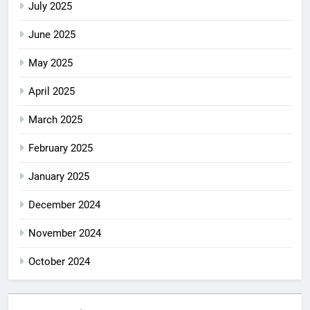
July 2025
June 2025
May 2025
April 2025
March 2025
February 2025
January 2025
December 2024
November 2024
October 2024