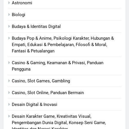
Astronomi
Biologi
Budaya & Identitas Digital
Budaya Pop & Anime, Psikologi Karakter, Hubungan &
Empati, Edukasi & Pembelajaran, Filosofi & Moral,
Fantasi & Petualangan
Casino & Gaming, Keamanan & Privasi, Panduan
Pengguna
Casino, Slot Games, Gambling
Casino, Slot Online, Panduan Bermain
Desain Digital & Inovasi
Desain Karakter Game, Kreativitas Visual,
Pengembangan Dunia Digital, Konsep Seni Game,