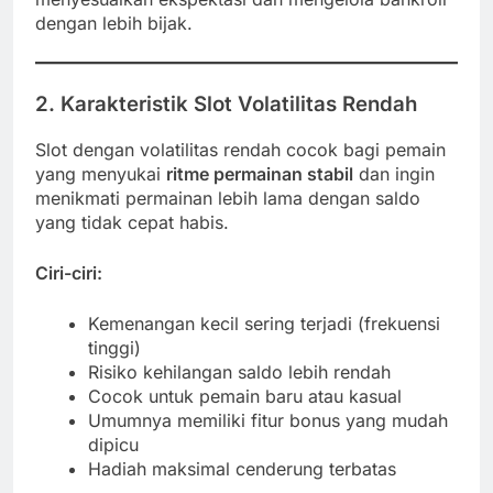
dengan lebih bijak.
2. Karakteristik Slot Volatilitas Rendah
Slot dengan volatilitas rendah cocok bagi pemain
yang menyukai
ritme permainan stabil
dan ingin
menikmati permainan lebih lama dengan saldo
yang tidak cepat habis.
Ciri-ciri:
Kemenangan kecil sering terjadi (frekuensi
tinggi)
Risiko kehilangan saldo lebih rendah
Cocok untuk pemain baru atau kasual
Umumnya memiliki fitur bonus yang mudah
dipicu
Hadiah maksimal cenderung terbatas