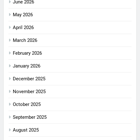
June 2026
May 2026
April 2026
March 2026
February 2026
January 2026
December 2025
November 2025
October 2025
September 2025
August 2025