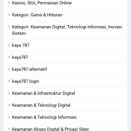
Kasino, Slot, Permainan Online
Kategori: Game & Hiburan
Kategori: Keamanan Digital, Teknologi Informasi, Inovasi
Sistem
kaya 787
kaya787
kaya787 alternatif
kaya787 login
Keamanan & Infrastruktur Digital
Keamanan & Teknologi Digital
Keamanan & Teknologi Informasi
Keamanan Akses Digital & Privasi Siber