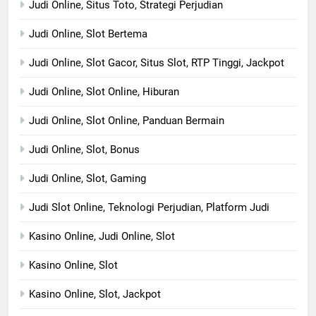
Judi Online, Situs Toto, Strategi Perjudian
Judi Online, Slot Bertema
Judi Online, Slot Gacor, Situs Slot, RTP Tinggi, Jackpot
Judi Online, Slot Online, Hiburan
Judi Online, Slot Online, Panduan Bermain
Judi Online, Slot, Bonus
Judi Online, Slot, Gaming
Judi Slot Online, Teknologi Perjudian, Platform Judi
Kasino Online, Judi Online, Slot
Kasino Online, Slot
Kasino Online, Slot, Jackpot