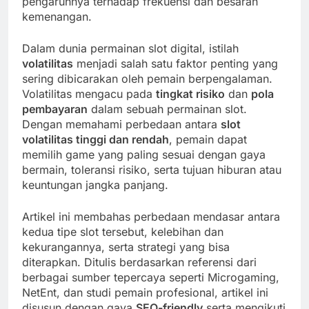
pengaruhnya terhadap frekuensi dan besaran
kemenangan.
Dalam dunia permainan slot digital, istilah
volatilitas
menjadi salah satu faktor penting yang
sering dibicarakan oleh pemain berpengalaman.
Volatilitas mengacu pada
tingkat risiko
dan
pola
pembayaran
dalam sebuah permainan slot.
Dengan memahami perbedaan antara
slot
volatilitas tinggi dan rendah
, pemain dapat
memilih game yang paling sesuai dengan gaya
bermain, toleransi risiko, serta tujuan hiburan atau
keuntungan jangka panjang.
Artikel ini membahas perbedaan mendasar antara
kedua tipe slot tersebut, kelebihan dan
kekurangannya, serta strategi yang bisa
diterapkan. Ditulis berdasarkan referensi dari
berbagai sumber tepercaya seperti Microgaming,
NetEnt, dan studi pemain profesional, artikel ini
disusun dengan gaya
SEO-friendly
serta mengikuti