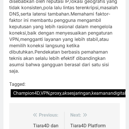
disebabkan oleh reputasi IP,lokasi geografis yang
tidak konsisten,pola lalu lintas terenkripsi,masalah
DNS,serta latensi tambahan.Memahami faktor-
faktor ini membantu pengguna mengambil
keputusan yang lebih rasional dalam mengelola
koneksi,baik dengan menyesuaikan pengaturan
VPN,mengganti layanan yang lebih stabil,atau
memilih koneksi langsung ketika
dibutuhkan.Pendekatan berbasis pemahaman
teknis akan selalu lebih efektif dibandingkan
asumsi bahwa gangguan berasal dari satu sisi
saja.
Tagged:
Champion4D,VPN,proxy,aksesjaringan,keamanandigital,l
Previous:
Next:
Post
navigation
Tiara4D dan
Tiara4D Platform