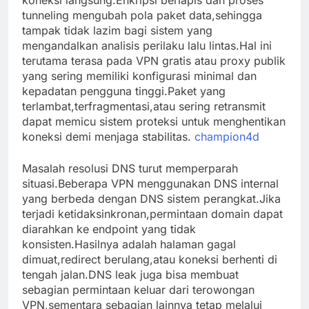
koneksi langsung.Enkripsi berlapis dan proses
tunneling mengubah pola paket data,sehingga
tampak tidak lazim bagi sistem yang
mengandalkan analisis perilaku lalu lintas.Hal ini
terutama terasa pada VPN gratis atau proxy publik
yang sering memiliki konfigurasi minimal dan
kepadatan pengguna tinggi.Paket yang
terlambat,terfragmentasi,atau sering retransmit
dapat memicu sistem proteksi untuk menghentikan
koneksi demi menjaga stabilitas.
champion4d
Masalah resolusi DNS turut memperparah
situasi.Beberapa VPN menggunakan DNS internal
yang berbeda dengan DNS sistem perangkat.Jika
terjadi ketidaksinkronan,permintaan domain dapat
diarahkan ke endpoint yang tidak
konsisten.Hasilnya adalah halaman gagal
dimuat,redirect berulang,atau koneksi berhenti di
tengah jalan.DNS leak juga bisa membuat
sebagian permintaan keluar dari terowongan
VPN,sementara sebagian lainnya tetap melalui