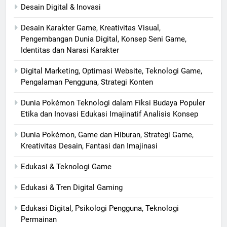
Desain Digital & Inovasi
Desain Karakter Game, Kreativitas Visual,
Pengembangan Dunia Digital, Konsep Seni Game,
Identitas dan Narasi Karakter
Digital Marketing, Optimasi Website, Teknologi Game,
Pengalaman Pengguna, Strategi Konten
Dunia Pokémon Teknologi dalam Fiksi Budaya Populer
Etika dan Inovasi Edukasi Imajinatif Analisis Konsep
Dunia Pokémon, Game dan Hiburan, Strategi Game,
Kreativitas Desain, Fantasi dan Imajinasi
Edukasi & Teknologi Game
Edukasi & Tren Digital Gaming
Edukasi Digital, Psikologi Pengguna, Teknologi
Permainan