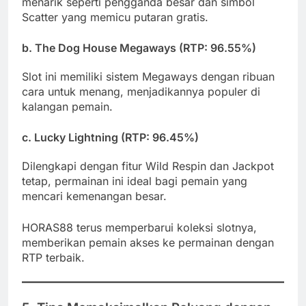
menarik seperti pengganda besar dan simbol
Scatter yang memicu putaran gratis.
b.
The Dog House Megaways (RTP: 96.55%)
Slot ini memiliki sistem Megaways dengan ribuan
cara untuk menang, menjadikannya populer di
kalangan pemain.
c.
Lucky Lightning (RTP: 96.45%)
Dilengkapi dengan fitur Wild Respin dan Jackpot
tetap, permainan ini ideal bagi pemain yang
mencari kemenangan besar.
HORAS88 terus memperbarui koleksi slotnya,
memberikan pemain akses ke permainan dengan
RTP terbaik.