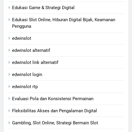
Edukasi Game & Strategi Digital
Edukasi Slot Online, Hiburan Digital Bijak, Keamanan
Pengguna
edwinslot
edwinslot alternatif
edwinslot link alternatif
edwinslot login
edwinslot rtp
Evaluasi Pola dan Konsistensi Permainan
Fleksibilitas Akses dan Pengalaman Digital
Gambling, Slot Online, Strategi Bermain Slot