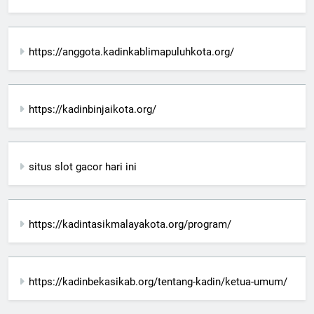
https://anggota.kadinkablimapuluhkota.org/
https://kadinbinjaikota.org/
situs slot gacor hari ini
https://kadintasikmalayakota.org/program/
https://kadinbekasikab.org/tentang-kadin/ketua-umum/