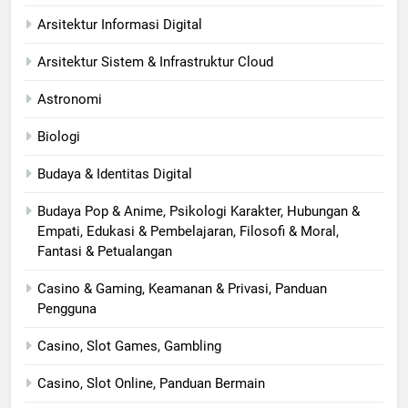
Arsitektur Informasi Digital
Arsitektur Sistem & Infrastruktur Cloud
Astronomi
Biologi
Budaya & Identitas Digital
Budaya Pop & Anime, Psikologi Karakter, Hubungan &
Empati, Edukasi & Pembelajaran, Filosofi & Moral,
Fantasi & Petualangan
Casino & Gaming, Keamanan & Privasi, Panduan
Pengguna
Casino, Slot Games, Gambling
Casino, Slot Online, Panduan Bermain