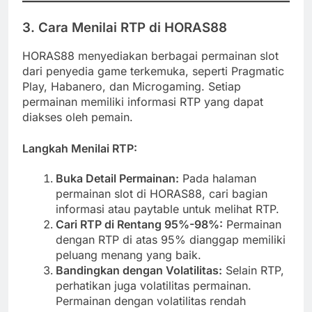
3. Cara Menilai RTP di HORAS88
HORAS88 menyediakan berbagai permainan slot
dari penyedia game terkemuka, seperti Pragmatic
Play, Habanero, dan Microgaming. Setiap
permainan memiliki informasi RTP yang dapat
diakses oleh pemain.
Langkah Menilai RTP:
Buka Detail Permainan:
Pada halaman
permainan slot di HORAS88, cari bagian
informasi atau paytable untuk melihat RTP.
Cari RTP di Rentang 95%-98%:
Permainan
dengan RTP di atas 95% dianggap memiliki
peluang menang yang baik.
Bandingkan dengan Volatilitas:
Selain RTP,
perhatikan juga volatilitas permainan.
Permainan dengan volatilitas rendah