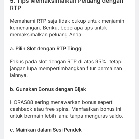
5. Tips Memaksimalkan Peluang dengan
RTP
Memahami RTP saja tidak cukup untuk menjamin
kemenangan. Berikut beberapa tips untuk
memaksimalkan peluang Anda:
a.
Pilih Slot dengan RTP Tinggi
Fokus pada slot dengan RTP di atas 95%, tetapi
jangan lupa mempertimbangkan fitur permainan
lainnya.
b.
Gunakan Bonus dengan Bijak
HORAS88 sering menawarkan bonus seperti
cashback atau free spins. Manfaatkan bonus ini
untuk bermain lebih lama tanpa menguras saldo.
c.
Mainkan dalam Sesi Pendek