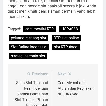
memahami arti RTP, memilih slot dengan RTP
tinggi, dan mengelola bankroll secara bijak, Anda
dapat menikmati pengalaman bermain yang lebih
memuaskan.
Tagged:
cara menilai RTP
HORAS88
peluang menang slot
RTP slot online
Slot Online Indonesia
slot RTP tinggi
strategi bermain slot
Previous:
Next:
Post
navigation
Situs Slot Thailand
Cara Memahami
Resmi dengan
Aturan dan Kebijakan
Variasi Permainan
di HORAS88
Slot Terbaik: Pilihan
Terbaik untuk