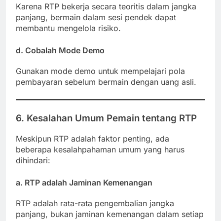
Karena RTP bekerja secara teoritis dalam jangka
panjang, bermain dalam sesi pendek dapat
membantu mengelola risiko.
d.
Cobalah Mode Demo
Gunakan mode demo untuk mempelajari pola
pembayaran sebelum bermain dengan uang asli.
6. Kesalahan Umum Pemain tentang RTP
Meskipun RTP adalah faktor penting, ada
beberapa kesalahpahaman umum yang harus
dihindari:
a.
RTP adalah Jaminan Kemenangan
RTP adalah rata-rata pengembalian jangka
panjang, bukan jaminan kemenangan dalam setiap