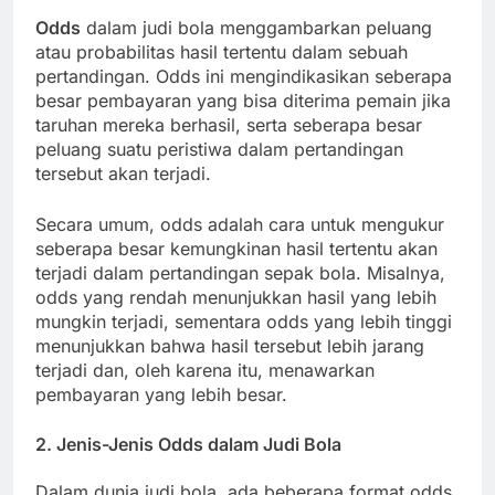
Odds
dalam judi bola menggambarkan peluang
atau probabilitas hasil tertentu dalam sebuah
pertandingan. Odds ini mengindikasikan seberapa
besar pembayaran yang bisa diterima pemain jika
taruhan mereka berhasil, serta seberapa besar
peluang suatu peristiwa dalam pertandingan
tersebut akan terjadi.
Secara umum, odds adalah cara untuk mengukur
seberapa besar kemungkinan hasil tertentu akan
terjadi dalam pertandingan sepak bola. Misalnya,
odds yang rendah menunjukkan hasil yang lebih
mungkin terjadi, sementara odds yang lebih tinggi
menunjukkan bahwa hasil tersebut lebih jarang
terjadi dan, oleh karena itu, menawarkan
pembayaran yang lebih besar.
2.
Jenis-Jenis Odds dalam Judi Bola
Dalam dunia judi bola, ada beberapa format odds