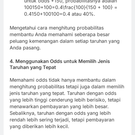
untuk odds +150, probabilitasnya adalah
100150+100=0.4\frac{100}{150 + 100} =
0.4150+100100​=0.4 atau 40%.
Mengetahui cara menghitung probabilitas
membantu Anda memahami seberapa besar
peluang kemenangan dalam setiap taruhan yang
Anda pasang.
4.
Menggunakan Odds untuk Memilih Jenis
Taruhan yang Tepat
Memahami odds tidak hanya membantu dalam
menghitung probabilitas tetapi juga dalam memilih
jenis taruhan yang tepat. Taruhan dengan odds
yang lebih tinggi cenderung lebih berisiko, tetapi
menawarkan pembayaran yang lebih besar.
Sebaliknya, taruhan dengan odds yang lebih
rendah lebih sering terjadi, tetapi pembayaran
yang diberikan lebih kecil.