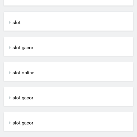
slot
slot gacor
slot online
slot gacor
slot gacor