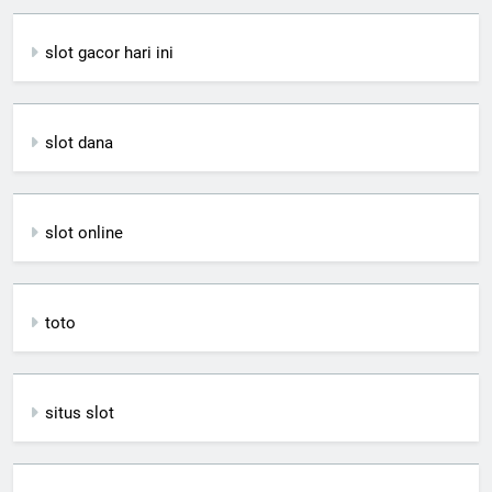
slot gacor hari ini
slot dana
slot online
toto
situs slot