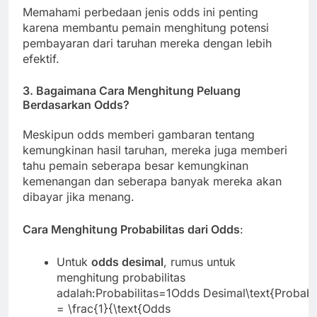
Memahami perbedaan jenis odds ini penting
karena membantu pemain menghitung potensi
pembayaran dari taruhan mereka dengan lebih
efektif.
3.
Bagaimana Cara Menghitung Peluang
Berdasarkan Odds?
Meskipun odds memberi gambaran tentang
kemungkinan hasil taruhan, mereka juga memberi
tahu pemain seberapa besar kemungkinan
kemenangan dan seberapa banyak mereka akan
dibayar jika menang.
Cara Menghitung Probabilitas dari Odds
:
Untuk
odds desimal
, rumus untuk
menghitung probabilitas
adalah:Probabilitas=1Odds Desimal\text{Probabil
= \frac{1}{\text{Odds