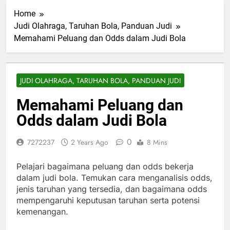
Home
Judi Olahraga, Taruhan Bola, Panduan Judi
Memahami Peluang dan Odds dalam Judi Bola
JUDI OLAHRAGA, TARUHAN BOLA, PANDUAN JUDI
Memahami Peluang dan
Odds dalam Judi Bola
0
7272237
2 Years Ago
8 Mins
Pelajari bagaimana peluang dan odds bekerja
dalam judi bola. Temukan cara menganalisis odds,
jenis taruhan yang tersedia, dan bagaimana odds
mempengaruhi keputusan taruhan serta potensi
kemenangan.