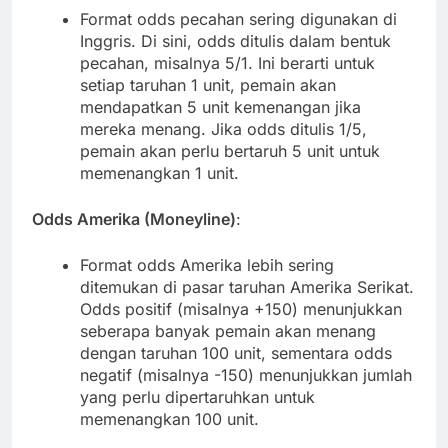
Format odds pecahan sering digunakan di
Inggris. Di sini, odds ditulis dalam bentuk
pecahan, misalnya 5/1. Ini berarti untuk
setiap taruhan 1 unit, pemain akan
mendapatkan 5 unit kemenangan jika
mereka menang. Jika odds ditulis 1/5,
pemain akan perlu bertaruh 5 unit untuk
memenangkan 1 unit.
Odds Amerika (Moneyline)
:
Format odds Amerika lebih sering
ditemukan di pasar taruhan Amerika Serikat.
Odds positif (misalnya +150) menunjukkan
seberapa banyak pemain akan menang
dengan taruhan 100 unit, sementara odds
negatif (misalnya -150) menunjukkan jumlah
yang perlu dipertaruhkan untuk
memenangkan 100 unit.