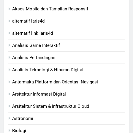
Akses Mobile dan Tampilan Responsif
alternatif laris4d
alternatif link laris4d
Analisis Game Interaktif
Analisis Pertandingan
Analisis Teknologi & Hiburan Digital
Antarmuka Platform dan Orientasi Navigasi
Arsitektur Informasi Digital
Arsitektur Sistem & Infrastruktur Cloud
Astronomi
Biologi