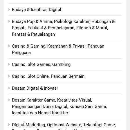
Budaya & Identitas Digital
Budaya Pop & Anime, Psikologi Karakter, Hubungan &
Empati, Edukasi & Pembelajaran, Filosofi & Moral,
Fantasi & Petualangan
Casino & Gaming, Keamanan & Privasi, Panduan
Pengguna
Casino, Slot Games, Gambling
Casino, Slot Online, Panduan Bermain
Desain Digital & Inovasi
Desain Karakter Game, Kreativitas Visual,
Pengembangan Dunia Digital, Konsep Seni Game,
Identitas dan Narasi Karakter
Digital Marketing, Optimasi Website, Teknologi Game,