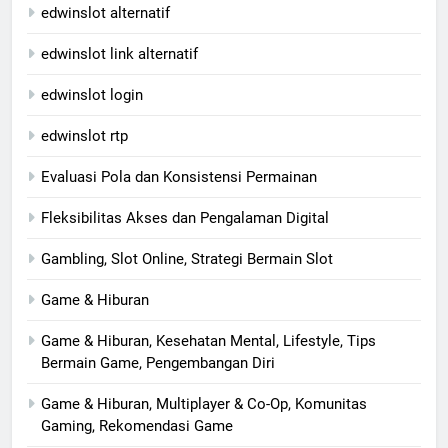
edwinslot alternatif
edwinslot link alternatif
edwinslot login
edwinslot rtp
Evaluasi Pola dan Konsistensi Permainan
Fleksibilitas Akses dan Pengalaman Digital
Gambling, Slot Online, Strategi Bermain Slot
Game & Hiburan
Game & Hiburan, Kesehatan Mental, Lifestyle, Tips
Bermain Game, Pengembangan Diri
Game & Hiburan, Multiplayer & Co-Op, Komunitas
Gaming, Rekomendasi Game