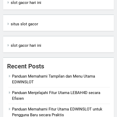
slot gacor hari ini
situs slot gacor
slot gacor hari ini
Recent Posts
Panduan Memahami Tampilan dan Menu Utama
EDWINSLOT
Panduan Menjelajahi Fitur Utama LEBAH4D secara
Efisien
Panduan Memahami Fitur Utama EDWINSLOT untuk
Pengguna Baru secara Praktis