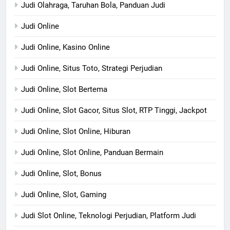
Judi Olahraga, Taruhan Bola, Panduan Judi
Judi Online
Judi Online, Kasino Online
Judi Online, Situs Toto, Strategi Perjudian
Judi Online, Slot Bertema
Judi Online, Slot Gacor, Situs Slot, RTP Tinggi, Jackpot
Judi Online, Slot Online, Hiburan
Judi Online, Slot Online, Panduan Bermain
Judi Online, Slot, Bonus
Judi Online, Slot, Gaming
Judi Slot Online, Teknologi Perjudian, Platform Judi