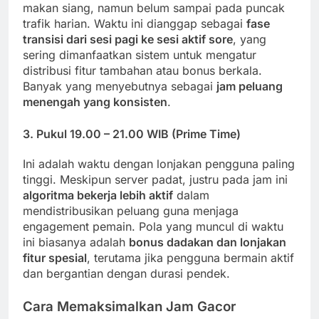
makan siang, namun belum sampai pada puncak
trafik harian. Waktu ini dianggap sebagai
fase
transisi dari sesi pagi ke sesi aktif sore
, yang
sering dimanfaatkan sistem untuk mengatur
distribusi fitur tambahan atau bonus berkala.
Banyak yang menyebutnya sebagai
jam peluang
menengah yang konsisten
.
3. Pukul 19.00 – 21.00 WIB (Prime Time)
Ini adalah waktu dengan lonjakan pengguna paling
tinggi. Meskipun server padat, justru pada jam ini
algoritma bekerja lebih aktif
dalam
mendistribusikan peluang guna menjaga
engagement pemain. Pola yang muncul di waktu
ini biasanya adalah
bonus dadakan dan lonjakan
fitur spesial
, terutama jika pengguna bermain aktif
dan bergantian dengan durasi pendek.
Cara Memaksimalkan Jam Gacor