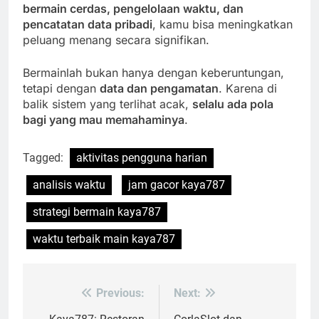
bermain cerdas, pengelolaan waktu, dan
pencatatan data pribadi
, kamu bisa meningkatkan
peluang menang secara signifikan.
Bermainlah bukan hanya dengan keberuntungan,
tetapi dengan
data dan pengamatan
. Karena di
balik sistem yang terlihat acak,
selalu ada pola
bagi yang mau memahaminya
.
Tagged:
aktivitas pengguna harian
analisis waktu
jam gacor kaya787
strategi bermain kaya787
waktu terbaik main kaya787
Previous:
Next:
Post