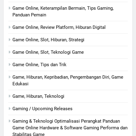
Game Online, Keterampilan Bermain, Tips Gaming,
Panduan Pemain
Game Online, Review Platform, Hiburan Digital
Game Online, Slot, Hiburan, Strategi
Game Online, Slot, Teknologi Game
Game Online, Tips dan Trik
Game, Hiburan, Kepribadian, Pengembangan Diri, Game
Edukasi
Game, Hiburan, Teknologi
Gaming / Upcoming Releases
Gaming & Teknologi Optimalisasi Perangkat Panduan
Game Online Hardware & Software Gaming Performa dan
Stabilitas Game