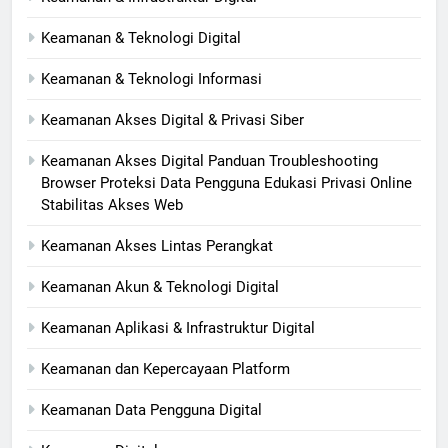
Keamanan & Teknologi Digital
Keamanan & Teknologi Informasi
Keamanan Akses Digital & Privasi Siber
Keamanan Akses Digital Panduan Troubleshooting
Browser Proteksi Data Pengguna Edukasi Privasi Online
Stabilitas Akses Web
Keamanan Akses Lintas Perangkat
Keamanan Akun & Teknologi Digital
Keamanan Aplikasi & Infrastruktur Digital
Keamanan dan Kepercayaan Platform
Keamanan Data Pengguna Digital