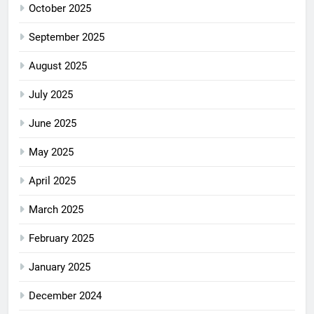
October 2025
September 2025
August 2025
July 2025
June 2025
May 2025
April 2025
March 2025
February 2025
January 2025
December 2024