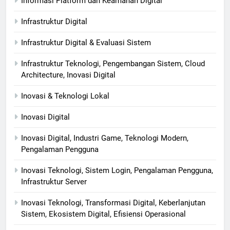
Informasi Platform dan Keamanan Digital
Infrastruktur Digital
Infrastruktur Digital & Evaluasi Sistem
Infrastruktur Teknologi, Pengembangan Sistem, Cloud
Architecture, Inovasi Digital
Inovasi & Teknologi Lokal
Inovasi Digital
Inovasi Digital, Industri Game, Teknologi Modern,
Pengalaman Pengguna
Inovasi Teknologi, Sistem Login, Pengalaman Pengguna,
Infrastruktur Server
Inovasi Teknologi, Transformasi Digital, Keberlanjutan
Sistem, Ekosistem Digital, Efisiensi Operasional