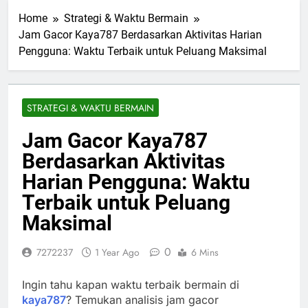
Home
Strategi & Waktu Bermain
Jam Gacor Kaya787 Berdasarkan Aktivitas Harian
Pengguna: Waktu Terbaik untuk Peluang Maksimal
STRATEGI & WAKTU BERMAIN
Jam Gacor Kaya787
Berdasarkan Aktivitas
Harian Pengguna: Waktu
Terbaik untuk Peluang
Maksimal
0
7272237
1 Year Ago
6 Mins
Ingin tahu kapan waktu terbaik bermain di
kaya787
? Temukan analisis jam gacor