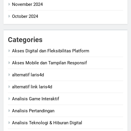
November 2024
October 2024
Categories
Akses Digital dan Fleksibilitas Platform
Akses Mobile dan Tampilan Responsif
alternatif laris4d
alternatif link laris4d
Analisis Game Interaktif
Analisis Pertandingan
Analisis Teknologi & Hiburan Digital