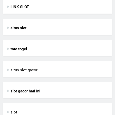
LINK SLOT
situs slot
toto togel
situs slot gacor
slot gacor hari ini
slot