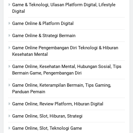
Game & Teknologi, Ulasan Platform Digital, Lifestyle
Digital
Game Online & Platform Digital
Game Online & Strategi Bermain
Game Online Pengembangan Diri Teknologi & Hiburan
Kesehatan Mental
Game Online, Kesehatan Mental, Hubungan Sosial, Tips
Bermain Game, Pengembangan Diri
Game Online, Keterampilan Bermain, Tips Gaming,
Panduan Pemain
Game Online, Review Platform, Hiburan Digital
Game Online, Slot, Hiburan, Strategi
Game Online, Slot, Teknologi Game