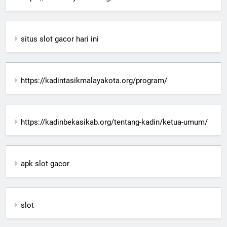
situs slot gacor hari ini
https://kadintasikmalayakota.org/program/
https://kadinbekasikab.org/tentang-kadin/ketua-umum/
apk slot gacor
slot