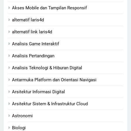
Akses Mobile dan Tampilan Responsif
alternatif laris4d
alternatif link laris4d
Analisis Game Interaktif
Analisis Pertandingan
Analisis Teknologi & Hiburan Digital
Antarmuka Platform dan Orientasi Navigasi
Arsitektur Informasi Digital
Arsitektur Sistem & Infrastruktur Cloud
Astronomi
Biologi