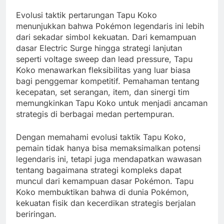
Evolusi taktik pertarungan Tapu Koko
menunjukkan bahwa Pokémon legendaris ini lebih
dari sekadar simbol kekuatan. Dari kemampuan
dasar Electric Surge hingga strategi lanjutan
seperti voltage sweep dan lead pressure, Tapu
Koko menawarkan fleksibilitas yang luar biasa
bagi penggemar kompetitif. Pemahaman tentang
kecepatan, set serangan, item, dan sinergi tim
memungkinkan Tapu Koko untuk menjadi ancaman
strategis di berbagai medan pertempuran.
Dengan memahami evolusi taktik Tapu Koko,
pemain tidak hanya bisa memaksimalkan potensi
legendaris ini, tetapi juga mendapatkan wawasan
tentang bagaimana strategi kompleks dapat
muncul dari kemampuan dasar Pokémon. Tapu
Koko membuktikan bahwa di dunia Pokémon,
kekuatan fisik dan kecerdikan strategis berjalan
beriringan.