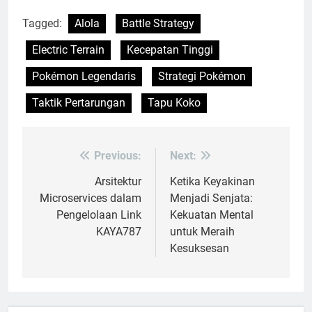
Tagged:
Alola
Battle Strategy
Electric Terrain
Kecepatan Tinggi
Pokémon Legendaris
Strategi Pokémon
Taktik Pertarungan
Tapu Koko
Previous:
Next:
Post
navigation
Arsitektur
Ketika Keyakinan
Microservices dalam
Menjadi Senjata:
Pengelolaan Link
Kekuatan Mental
KAYA787
untuk Meraih
Kesuksesan