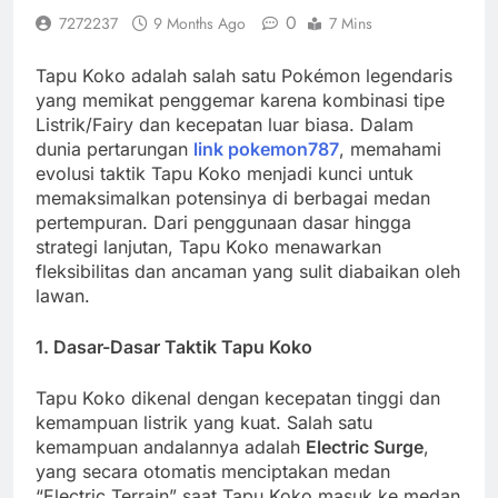
0
7272237
9 Months Ago
7 Mins
Tapu Koko adalah salah satu Pokémon legendaris
yang memikat penggemar karena kombinasi tipe
Listrik/Fairy dan kecepatan luar biasa. Dalam
dunia pertarungan
link pokemon787
, memahami
evolusi taktik Tapu Koko menjadi kunci untuk
memaksimalkan potensinya di berbagai medan
pertempuran. Dari penggunaan dasar hingga
strategi lanjutan, Tapu Koko menawarkan
fleksibilitas dan ancaman yang sulit diabaikan oleh
lawan.
1. Dasar-Dasar Taktik Tapu Koko
Tapu Koko dikenal dengan kecepatan tinggi dan
kemampuan listrik yang kuat. Salah satu
kemampuan andalannya adalah
Electric Surge
,
yang secara otomatis menciptakan medan
“Electric Terrain” saat Tapu Koko masuk ke medan