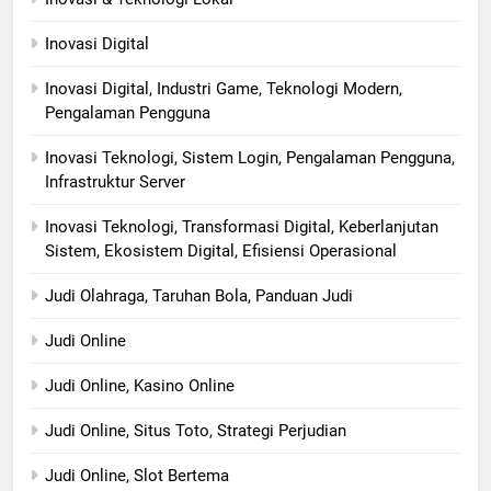
Inovasi Digital
Inovasi Digital, Industri Game, Teknologi Modern,
Pengalaman Pengguna
Inovasi Teknologi, Sistem Login, Pengalaman Pengguna,
Infrastruktur Server
Inovasi Teknologi, Transformasi Digital, Keberlanjutan
Sistem, Ekosistem Digital, Efisiensi Operasional
Judi Olahraga, Taruhan Bola, Panduan Judi
Judi Online
Judi Online, Kasino Online
Judi Online, Situs Toto, Strategi Perjudian
Judi Online, Slot Bertema