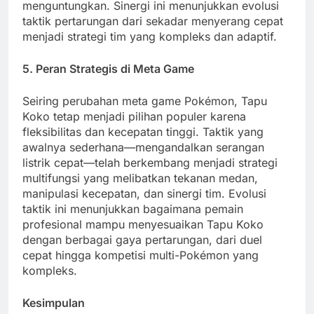
menguntungkan. Sinergi ini menunjukkan evolusi
taktik pertarungan dari sekadar menyerang cepat
menjadi strategi tim yang kompleks dan adaptif.
5. Peran Strategis di Meta Game
Seiring perubahan meta game Pokémon, Tapu
Koko tetap menjadi pilihan populer karena
fleksibilitas dan kecepatan tinggi. Taktik yang
awalnya sederhana—mengandalkan serangan
listrik cepat—telah berkembang menjadi strategi
multifungsi yang melibatkan tekanan medan,
manipulasi kecepatan, dan sinergi tim. Evolusi
taktik ini menunjukkan bagaimana pemain
profesional mampu menyesuaikan Tapu Koko
dengan berbagai gaya pertarungan, dari duel
cepat hingga kompetisi multi-Pokémon yang
kompleks.
Kesimpulan