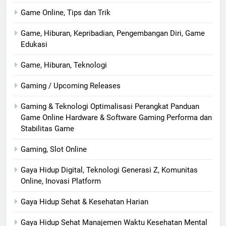
Game Online, Tips dan Trik
Game, Hiburan, Kepribadian, Pengembangan Diri, Game
Edukasi
Game, Hiburan, Teknologi
Gaming / Upcoming Releases
Gaming & Teknologi Optimalisasi Perangkat Panduan
Game Online Hardware & Software Gaming Performa dan
Stabilitas Game
Gaming, Slot Online
Gaya Hidup Digital, Teknologi Generasi Z, Komunitas
Online, Inovasi Platform
Gaya Hidup Sehat & Kesehatan Harian
Gaya Hidup Sehat Manajemen Waktu Kesehatan Mental