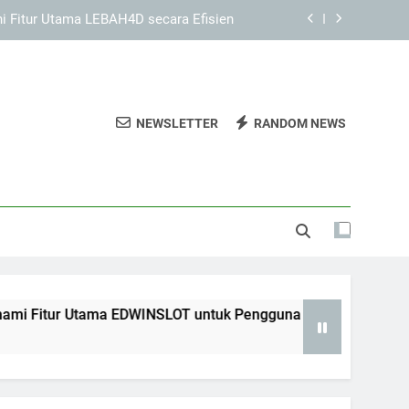
i Fitur Utama LEBAH4D secara Efisien
 untuk Pengguna Baru secara Praktis
 untuk Pengguna Baru secara Praktis
NEWSLETTER
RANDOM NEWS
ampilan dan Menu Utama EDWINSLOT
i Fitur Utama LEBAH4D secara Efisien
t Modern. Sumber Informasi Terpercaya.
 untuk Pengguna Baru secara Praktis
 untuk Pengguna Baru secara Praktis
ama EDWINSLOT untuk Pengguna Baru secara Praktis
P
3