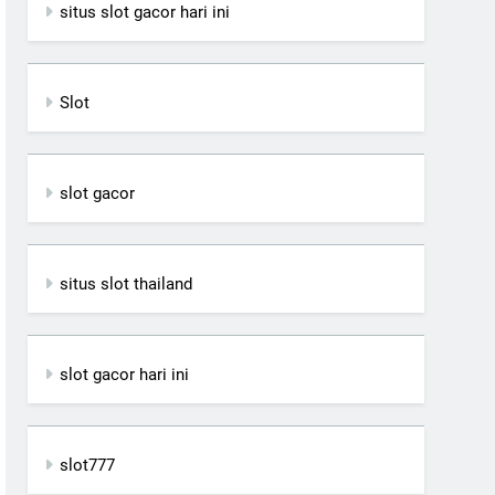
situs slot gacor hari ini
Slot
slot gacor
situs slot thailand
slot gacor hari ini
slot777