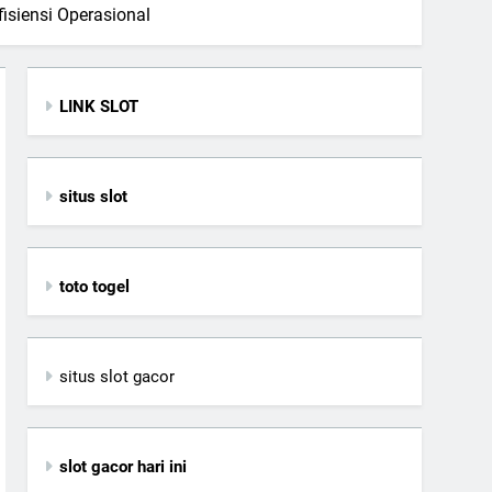
fisiensi Operasional
LINK SLOT
situs slot
toto togel
situs slot gacor
slot gacor hari ini