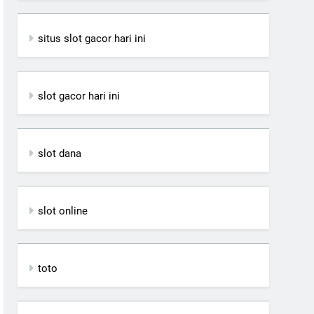
situs slot gacor hari ini
slot gacor hari ini
slot dana
slot online
toto