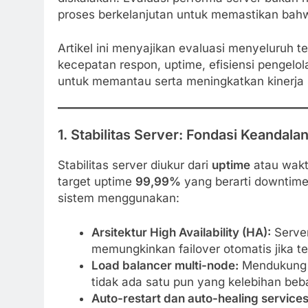
proses berkelanjutan untuk memastikan bahwa
Artikel ini menyajikan evaluasi menyeluruh 
kecepatan respon, uptime, efisiensi pengelol
untuk memantau serta meningkatkan kinerja 
1. Stabilitas Server: Fondasi Keandala
Stabilitas server diukur dari
uptime
atau wakt
target uptime
99,99%
yang berarti downtime
sistem menggunakan:
Arsitektur High Availability (HA):
Server
memungkinkan failover otomatis jika te
Load balancer multi-node:
Mendukung di
tidak ada satu pun yang kelebihan beb
Auto-restart dan auto-healing services