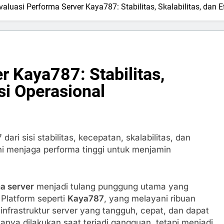
valuasi Performa Server Kaya787: Stabilitas, Skalabilitas, dan E
r Kaya787: Stabilitas,
nsi Operasional
ari sisi stabilitas, kecepatan, skalabilitas, dan
ini menjaga performa tinggi untuk menjamin
a server
menjadi tulang punggung utama yang
Platform seperti
Kaya787
, yang melayani ribuan
frastruktur server yang tangguh, cepat, dan dapat
anya dilakukan saat terjadi gangguan, tetapi menjadi