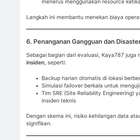
menerus menggunakan resource ketika
Langkah ini membantu menekan biaya operasi
6. Penanganan Gangguan dan Disaste
Sebagai bagian dari evaluasi, Kaya787 juga 
insiden
, seperti:
Backup harian otomatis di lokasi berbe
Simulasi failover berkala untuk menguj
Tim SRE (Site Reliability Engineering
insiden teknis
Dengan skema ini, risiko kehilangan data at
signifikan.