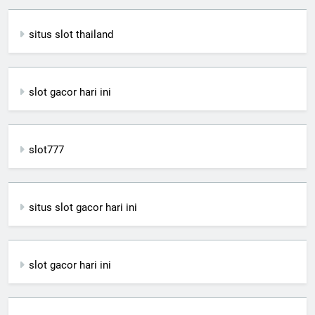
situs slot thailand
slot gacor hari ini
slot777
situs slot gacor hari ini
slot gacor hari ini