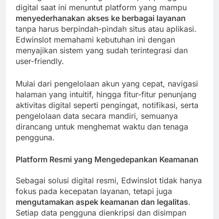
digital saat ini menuntut platform yang mampu
menyederhanakan akses ke berbagai layanan
tanpa harus berpindah-pindah situs atau aplikasi.
Edwinslot memahami kebutuhan ini dengan
menyajikan sistem yang sudah terintegrasi dan
user-friendly.
Mulai dari pengelolaan akun yang cepat, navigasi
halaman yang intuitif, hingga fitur-fitur penunjang
aktivitas digital seperti pengingat, notifikasi, serta
pengelolaan data secara mandiri, semuanya
dirancang untuk menghemat waktu dan tenaga
pengguna.
Platform Resmi yang Mengedepankan Keamanan
Sebagai solusi digital resmi, Edwinslot tidak hanya
fokus pada kecepatan layanan, tetapi juga
mengutamakan aspek keamanan dan legalitas
.
Setiap data pengguna dienkripsi dan disimpan