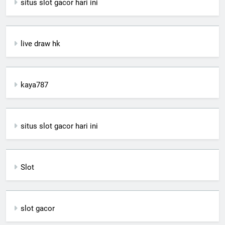
situs slot gacor hari ini
live draw hk
kaya787
situs slot gacor hari ini
Slot
slot gacor