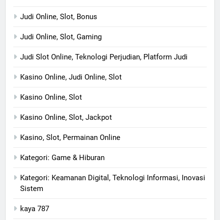
Judi Online, Slot, Bonus
Judi Online, Slot, Gaming
Judi Slot Online, Teknologi Perjudian, Platform Judi
Kasino Online, Judi Online, Slot
Kasino Online, Slot
Kasino Online, Slot, Jackpot
Kasino, Slot, Permainan Online
Kategori: Game & Hiburan
Kategori: Keamanan Digital, Teknologi Informasi, Inovasi
Sistem
kaya 787