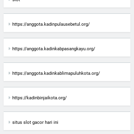
https://anggota.kadinpulausebetul.org/
https://anggota.kadinkabpasangkayu.org/
https://anggota.kadinkablimapuluhkota.org/
https://kadinbinjaikota.org/
situs slot gacor hari ini