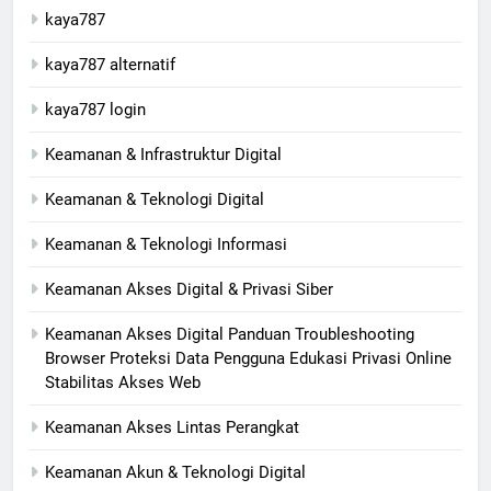
kaya787
kaya787 alternatif
kaya787 login
Keamanan & Infrastruktur Digital
Keamanan & Teknologi Digital
Keamanan & Teknologi Informasi
Keamanan Akses Digital & Privasi Siber
Keamanan Akses Digital Panduan Troubleshooting
Browser Proteksi Data Pengguna Edukasi Privasi Online
Stabilitas Akses Web
Keamanan Akses Lintas Perangkat
Keamanan Akun & Teknologi Digital