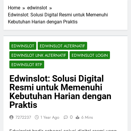
Home
edwinslot
Edwinslot: Solusi Digital Resmi untuk Memenuhi
Kebutuhan Harian dengan Praktis
EDWINSLOT
EDWINSLOT ALTERNATIF
EDWINSLOT LINK ALTERNATIF
EDWINSLOT LOGIN
EDWINSLOT RTP
Edwinslot: Solusi Digital
Resmi untuk Memenuhi
Kebutuhan Harian dengan
Praktis
0
7272237
1 Year Ago
6 Mins