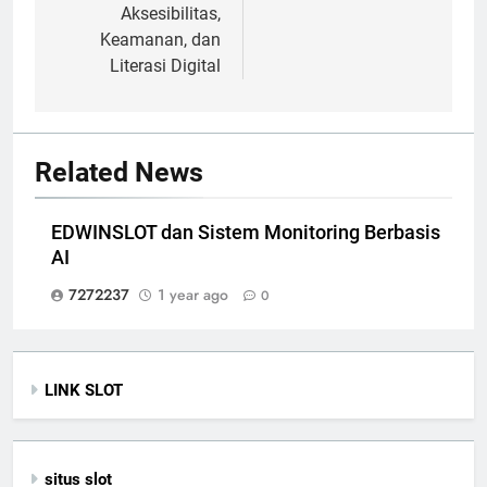
Aksesibilitas,
Keamanan, dan
Literasi Digital
Related News
EDWINSLOT dan Sistem Monitoring Berbasis
AI
7272237
1 year ago
0
LINK SLOT
situs slot