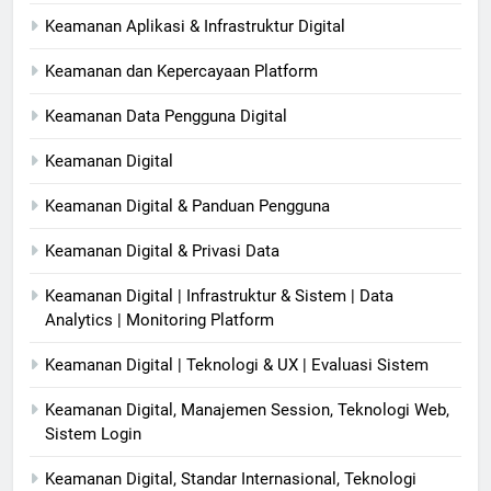
Keamanan Aplikasi & Infrastruktur Digital
Keamanan dan Kepercayaan Platform
Keamanan Data Pengguna Digital
Keamanan Digital
Keamanan Digital & Panduan Pengguna
Keamanan Digital & Privasi Data
Keamanan Digital | Infrastruktur & Sistem | Data
Analytics | Monitoring Platform
Keamanan Digital | Teknologi & UX | Evaluasi Sistem
Keamanan Digital, Manajemen Session, Teknologi Web,
Sistem Login
Keamanan Digital, Standar Internasional, Teknologi