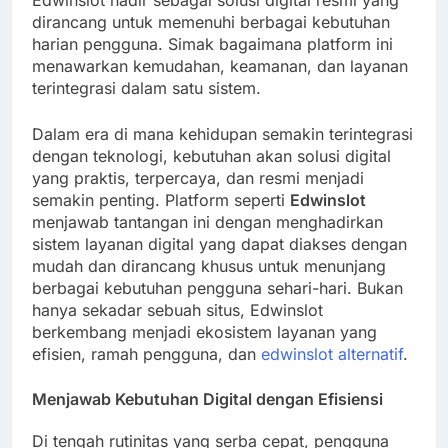
Edwinslot hadir sebagai solusi digital resmi yang
dirancang untuk memenuhi berbagai kebutuhan
harian pengguna. Simak bagaimana platform ini
menawarkan kemudahan, keamanan, dan layanan
terintegrasi dalam satu sistem.
Dalam era di mana kehidupan semakin terintegrasi
dengan teknologi, kebutuhan akan solusi digital
yang praktis, terpercaya, dan resmi menjadi
semakin penting. Platform seperti
Edwinslot
menjawab tantangan ini dengan menghadirkan
sistem layanan digital yang dapat diakses dengan
mudah dan dirancang khusus untuk menunjang
berbagai kebutuhan pengguna sehari-hari. Bukan
hanya sekadar sebuah situs, Edwinslot
berkembang menjadi ekosistem layanan yang
efisien, ramah pengguna, dan
edwinslot alternatif
.
Menjawab Kebutuhan Digital dengan Efisiensi
Di tengah rutinitas yang serba cepat, pengguna