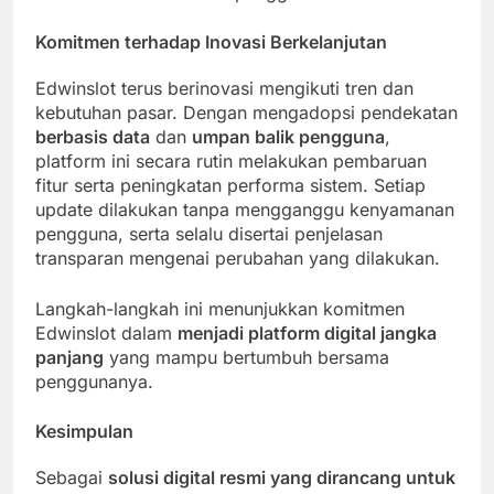
Komitmen terhadap Inovasi Berkelanjutan
Edwinslot terus berinovasi mengikuti tren dan
kebutuhan pasar. Dengan mengadopsi pendekatan
berbasis data
dan
umpan balik pengguna
,
platform ini secara rutin melakukan pembaruan
fitur serta peningkatan performa sistem. Setiap
update dilakukan tanpa mengganggu kenyamanan
pengguna, serta selalu disertai penjelasan
transparan mengenai perubahan yang dilakukan.
Langkah-langkah ini menunjukkan komitmen
Edwinslot dalam
menjadi platform digital jangka
panjang
yang mampu bertumbuh bersama
penggunanya.
Kesimpulan
Sebagai
solusi digital resmi yang dirancang untuk