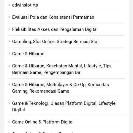
edwinslot rtp
Evaluasi Pola dan Konsistensi Permainan
Fleksibilitas Akses dan Pengalaman Digital
Gambling, Slot Online, Strategi Bermain Slot
Game & Hiburan
Game & Hiburan, Kesehatan Mental, Lifestyle, Tips
Bermain Game, Pengembangan Diri
Game & Hiburan, Multiplayer & Co-Op, Komunitas
Gaming, Rekomendasi Game
Game & Teknologi, Ulasan Platform Digital, Lifestyle
Digital
Game Online & Platform Digital