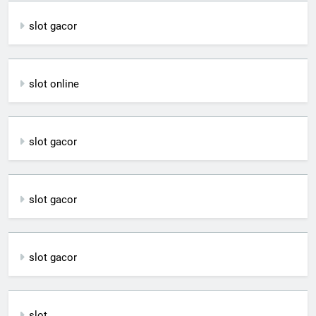
slot gacor
slot online
slot gacor
slot gacor
slot gacor
slot