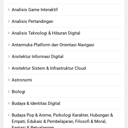
Analisis Game Interaktif
Analisis Pertandingan
Analisis Teknologi & Hiburan Digital
Antarmuka Platform dan Orientasi Navigasi
Arsitektur Informasi Digital
Arsitektur Sistem & Infrastruktur Cloud
Astronomi
Biologi
Budaya & Identitas Digital
Budaya Pop & Anime, Psikologi Karakter, Hubungan &
Empati, Edukasi & Pembelajaran, Filosofi & Moral,
Fantasi & Petualangan