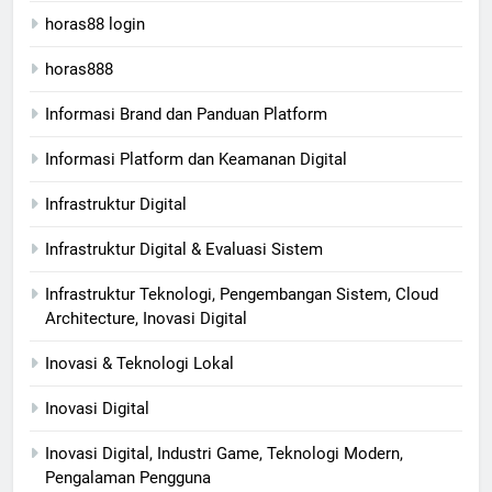
horas88 login
horas888
Informasi Brand dan Panduan Platform
Informasi Platform dan Keamanan Digital
Infrastruktur Digital
Infrastruktur Digital & Evaluasi Sistem
Infrastruktur Teknologi, Pengembangan Sistem, Cloud
Architecture, Inovasi Digital
Inovasi & Teknologi Lokal
Inovasi Digital
Inovasi Digital, Industri Game, Teknologi Modern,
Pengalaman Pengguna