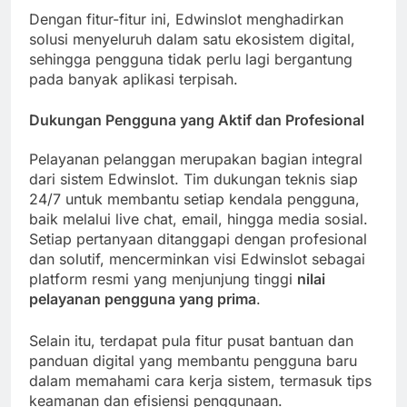
Dengan fitur-fitur ini, Edwinslot menghadirkan
solusi menyeluruh dalam satu ekosistem digital,
sehingga pengguna tidak perlu lagi bergantung
pada banyak aplikasi terpisah.
Dukungan Pengguna yang Aktif dan Profesional
Pelayanan pelanggan merupakan bagian integral
dari sistem Edwinslot. Tim dukungan teknis siap
24/7 untuk membantu setiap kendala pengguna,
baik melalui live chat, email, hingga media sosial.
Setiap pertanyaan ditanggapi dengan profesional
dan solutif, mencerminkan visi Edwinslot sebagai
platform resmi yang menjunjung tinggi
nilai
pelayanan pengguna yang prima
.
Selain itu, terdapat pula fitur pusat bantuan dan
panduan digital yang membantu pengguna baru
dalam memahami cara kerja sistem, termasuk tips
keamanan dan efisiensi penggunaan.