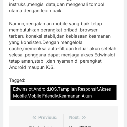
instruksi,mengisi data,dan mengenali tombol
utama dengan lebih baik.
Namun,pengalaman mobile yang baik tetap
membutuhkan perangkat pribadi,browser
terbaru,koneksi stabil,dan kebiasaan keamanan
yang konsisten.Dengan mengelola
cache,memeriksa auto-fill,dan keluar akun setelah
selesai,pengguna dapat menjaga akses Edwinslot
tetap aman,stabil,dan nyaman di perangkat
Android maupun iOS.
Tagged:
Edwinslot,Android,iOS,Tampilan Responsif,Akses
Mobile,Mobile Friendly,Keamanan Akun
Previous:
Next:
Post