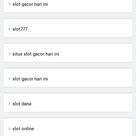
slot gacor hari ini
slot777
situs slot gacor hari ini
slot gacor hari ini
slot dana
slot online