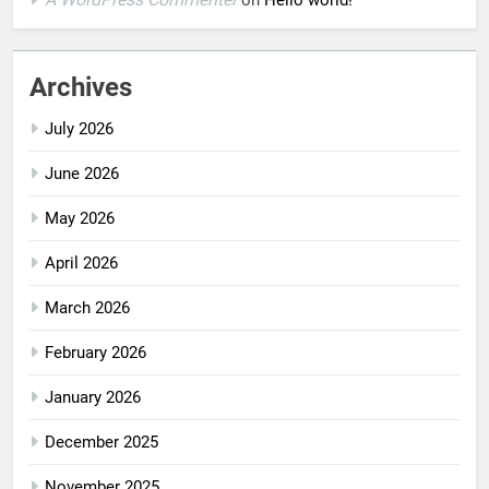
on
Hello world!
Archives
July 2026
June 2026
May 2026
April 2026
March 2026
February 2026
January 2026
December 2025
November 2025