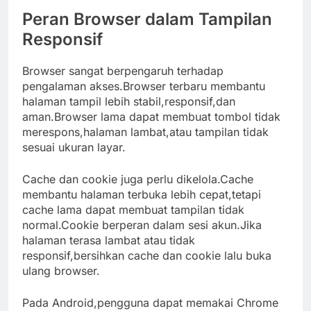
Peran Browser dalam Tampilan
Responsif
Browser sangat berpengaruh terhadap
pengalaman akses.Browser terbaru membantu
halaman tampil lebih stabil,responsif,dan
aman.Browser lama dapat membuat tombol tidak
merespons,halaman lambat,atau tampilan tidak
sesuai ukuran layar.
Cache dan cookie juga perlu dikelola.Cache
membantu halaman terbuka lebih cepat,tetapi
cache lama dapat membuat tampilan tidak
normal.Cookie berperan dalam sesi akun.Jika
halaman terasa lambat atau tidak
responsif,bersihkan cache dan cookie lalu buka
ulang browser.
Pada Android,pengguna dapat memakai Chrome