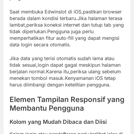
Saat membuka Edwinslot di iOS,pastikan browser
berada dalam kondisi terbaru.Jika halaman terasa
lambat,periksa koneksi internet dan tutup tab yang
tidak diperlukan.Pengguna juga perlu
memperhatikan fitur auto-fill yang dapat mengisi
data login secara otomatis.
Jika data yang terisi otomatis sudah lama atau
tidak sesuai,login dapat gagal meskipun halaman
berjalan normal.Karena itu,periksa ulang sebelum
menekan tombol masuk.Kenyamanan iOS tetap
harus diimbangi dengan ketelitian pengguna.
Elemen Tampilan Responsif yang
Membantu Pengguna
Kolom yang Mudah Dibaca dan Diisi