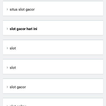
situs slot gacor
slot gacor hari ini
slot
slot
slot gacor