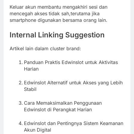
Keluar akun membantu mengakhiri sesi dan
mencegah akses tidak sah,terutama jika
smartphone digunakan bersama orang lain.
Internal Linking Suggestion
Artikel lain dalam cluster brand:
Panduan Praktis Edwinslot untuk Aktivitas
Harian
Edwinslot Alternatif untuk Akses yang Lebih
Stabil
Cara Memaksimalkan Penggunaan
Edwinslot di Perangkat Harian
Edwinslot dan Pentingnya Sistem Keamanan
Akun Digital