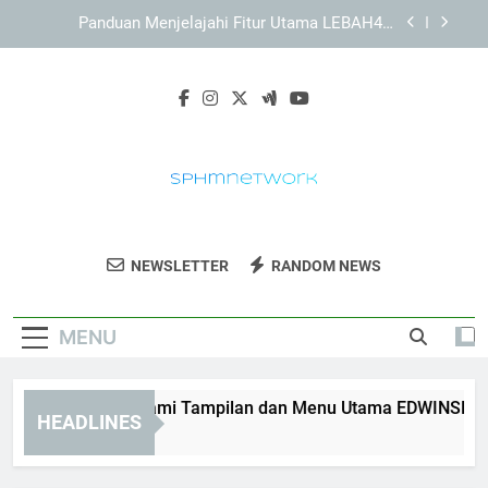
Skip
Panduan Memahami Fitur Utama EDWINSLOT
to
untuk Pengguna Baru secara Praktis
content
Panduan Memahami Fitur Utama LEBAH4D untuk
Pengguna Baru secara Praktis
Panduan Memahami Tampilan dan Menu Utama
EDWINSLOT
Panduan Menjelajahi Fitur Utama LEBAH4D
secara Efisien
Panduan Memahami Fitur Utama EDWINSLOT
untuk Pengguna Baru secara Praktis
SPHM Network
SPHM Network Memberikan Informasi Dan
Panduan Memahami Fitur Utama LEBAH4D untuk
NEWSLETTER
RANDOM NEWS
Pengguna Baru secara Praktis
Berita Terkini Untuk Masyarakat Modern.
Sumber Informasi Terpercaya.
MENU
nduan Memahami Tampilan dan Menu Utama EDWINSLOT
HEADLINES
Weeks Ago