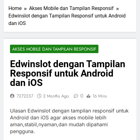
Home
Akses Mobile dan Tampilan Responsif
Edwinslot dengan Tampilan Responsif untuk Android
dan iOS
AKSES MOBILE DAN TAMPILAN RESPONSIF
Edwinslot dengan Tampilan
Responsif untuk Android
dan iOS
0
7272237
2 Months Ago
16 Mins
Ulasan Edwinslot dengan tampilan responsif untuk
Android dan iOS agar akses mobile lebih
aman,stabil,nyaman,dan mudah dipahami
pengguna.