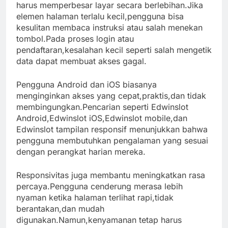
harus memperbesar layar secara berlebihan.Jika
elemen halaman terlalu kecil,pengguna bisa
kesulitan membaca instruksi atau salah menekan
tombol.Pada proses login atau
pendaftaran,kesalahan kecil seperti salah mengetik
data dapat membuat akses gagal.
Pengguna Android dan iOS biasanya
menginginkan akses yang cepat,praktis,dan tidak
membingungkan.Pencarian seperti Edwinslot
Android,Edwinslot iOS,Edwinslot mobile,dan
Edwinslot tampilan responsif menunjukkan bahwa
pengguna membutuhkan pengalaman yang sesuai
dengan perangkat harian mereka.
Responsivitas juga membantu meningkatkan rasa
percaya.Pengguna cenderung merasa lebih
nyaman ketika halaman terlihat rapi,tidak
berantakan,dan mudah
digunakan.Namun,kenyamanan tetap harus