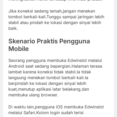
Jika koneksi sedang lemah,jangan menekan
tombol berkali-kali.Tunggu sampai jaringan lebih
stabil atau pindah ke lokasi dengan sinyal lebih
baik.
Skenario Praktis Pengguna
Mobile
Seorang pengguna membuka Edwinslot melalui
Android saat sedang bepergian.Halaman terasa
lambat karena koneksi tidak stabil.Ia tidak
langsung menekan tombol berkali-kali.Ia
berpindah ke lokasi dengan sinyal lebih
kuat,menutup aplikasi latar belakang,dan
membuka ulang browser.
Di waktu lain,pengguna iOS membuka Edwinslot
melalui Safari.Kolom login sudah terisi