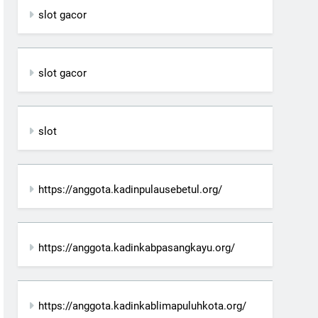
slot gacor
slot gacor
slot
https://anggota.kadinpulausebetul.org/
https://anggota.kadinkabpasangkayu.org/
https://anggota.kadinkablimapuluhkota.org/