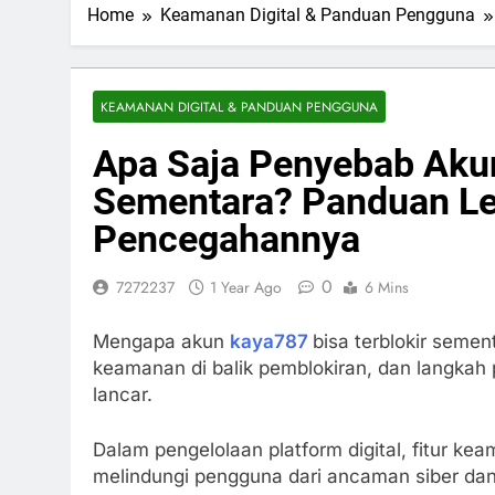
Home
Keamanan Digital & Panduan Pengguna
KEAMANAN DIGITAL & PANDUAN PENGGUNA
Apa Saja Penyebab Aku
Sementara? Panduan Le
Pencegahannya
0
7272237
1 Year Ago
6 Mins
Mengapa akun
kaya787
bisa terblokir seme
keamanan di balik pemblokiran, dan langkah
lancar.
Dalam pengelolaan platform digital, fitur k
melindungi pengguna dari ancaman siber dan 