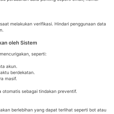
saat melakukan verifikasi. Hindari penggunaan data
n.
kan oleh Sistem
 mencurigakan, seperti:
ta akun.
waktu berdekatan.
ra masif.
otomatis sebagai tindakan preventif.
kan berlebihan yang dapat terlihat seperti bot atau