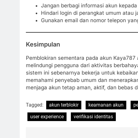
Jangan berbagi informasi akun kepada 
Hindari login di perangkat umum atau j
Gunakan email dan nomor telepon yang a
Kesimpulan
Pemblokiran sementara pada akun Kaya787 a
melindungi pengguna dari aktivitas berbaha
sistem ini sebenarnya bekerja untuk kebaik
memahami penyebab umum dan menerapkan l
menjaga akun tetap aman, aktif, dan bebas d
Tagged:
akun terblokir
keamanan akun
p
user experience
verifikasi identitas