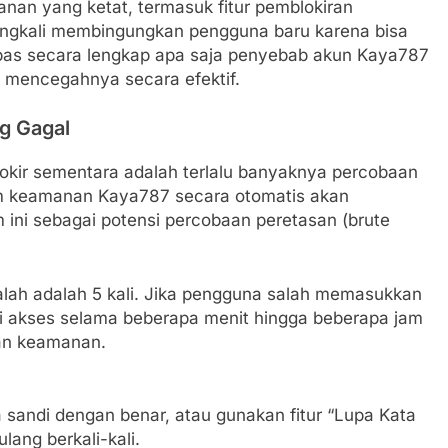
anan yang ketat, termasuk fitur pemblokiran
ringkali membingungkan pengguna baru karena bisa
ngupas secara lengkap apa saja penyebab akun Kaya787
a mencegahnya secara efektif.
g Gagal
okir sementara adalah terlalu banyaknya percobaan
tem keamanan Kaya787 secara otomatis akan
ini sebagai potensi percobaan peretasan (brute
alah adalah 5 kali. Jika pengguna salah memasukkan
ci akses selama beberapa menit hingga beberapa jam
ran keamanan.
sandi dengan benar, atau gunakan fitur “Lupa Kata
ang berkali-kali.