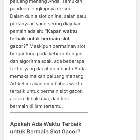
peluang menang Anda. Temukan
panduan lengkapnya di sini.
Dalam dunia slot online, salah satu
pertanyaan yang sering diajukan
pemain adalah:
“Kapan waktu
terbaik untuk bermain slot
gacor?”
Meskipun permainan slot
bergantung pada keberuntungan
dan algoritma acak, ada beberapa
faktor yang dapat membantu Anda
memaksimalkan peluang menang.
Artikel ini akan membahas waktu
terbaik untuk bermain slot gacor,
alasan di baliknya, dan tips
bermain di jam tertentu.
Apakah Ada Waktu Terbaik
untuk Bermain Slot Gacor?