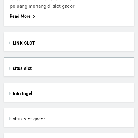
peluang menang di slot gacor.
Read More
LINK SLOT
situs slot
toto togel
situs slot gacor