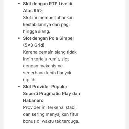
Slot dengan RTP Live di
Atas 95%
Slot ini mempertahankan
kestabilannya dari pagi
hingga siang.
Slot dengan Pola Simpel
(5×3 Grid)
Karena pemain siang tidak
ingin terlalu rumit, slot
dengan mekanisme
sederhana lebih banyak
dipilih.
Slot Provider Populer
Seperti Pragmatic Play dan
Habanero
Provider ini terkenal stabil
dan sering menyajikan fitur
bonus di waktu tak terduga.