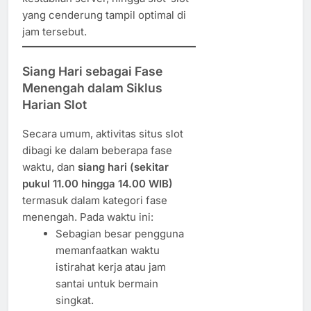
yang cenderung tampil optimal di
jam tersebut.
Siang Hari sebagai Fase
Menengah dalam Siklus
Harian Slot
Secara umum, aktivitas situs slot
dibagi ke dalam beberapa fase
waktu, dan
siang hari (sekitar
pukul 11.00 hingga 14.00 WIB)
termasuk dalam kategori fase
menengah. Pada waktu ini:
Sebagian besar pengguna
memanfaatkan waktu
istirahat kerja atau jam
santai untuk bermain
singkat.