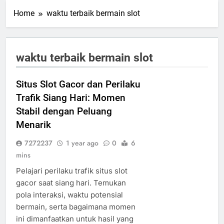
Home
waktu terbaik bermain slot
waktu terbaik bermain slot
Situs Slot Gacor dan Perilaku
Trafik Siang Hari: Momen
Stabil dengan Peluang
Menarik
7272237
1 year ago
0
6
mins
Pelajari perilaku trafik situs slot
gacor saat siang hari. Temukan
pola interaksi, waktu potensial
bermain, serta bagaimana momen
ini dimanfaatkan untuk hasil yang