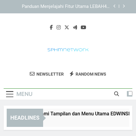
Skip
Panduan Memahami Fitur Utama EDWINSLOT
to
untuk Pengguna Baru secara Praktis
content
Panduan Memahami Fitur Utama LEBAH4D untuk
Pengguna Baru secara Praktis
Panduan Memahami Tampilan dan Menu Utama
EDWINSLOT
Panduan Menjelajahi Fitur Utama LEBAH4D
secara Efisien
Panduan Memahami Fitur Utama EDWINSLOT
untuk Pengguna Baru secara Praktis
SPHM Network
SPHM Network Memberikan Informasi Dan
Panduan Memahami Fitur Utama LEBAH4D untuk
NEWSLETTER
RANDOM NEWS
Pengguna Baru secara Praktis
Berita Terkini Untuk Masyarakat Modern.
Sumber Informasi Terpercaya.
MENU
nduan Memahami Tampilan dan Menu Utama EDWINSLOT
HEADLINES
Weeks Ago