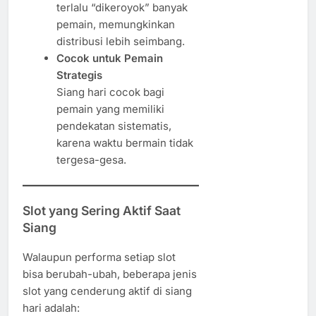
terlalu “dikeroyok” banyak
pemain, memungkinkan
distribusi lebih seimbang.
Cocok untuk Pemain
Strategis
Siang hari cocok bagi
pemain yang memiliki
pendekatan sistematis,
karena waktu bermain tidak
tergesa-gesa.
Slot yang Sering Aktif Saat
Siang
Walaupun performa setiap slot
bisa berubah-ubah, beberapa jenis
slot yang cenderung aktif di siang
hari adalah: