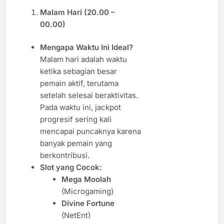
Malam Hari (20.00 –
00.00)
Mengapa Waktu Ini Ideal?
Malam hari adalah waktu
ketika sebagian besar
pemain aktif, terutama
setelah selesai beraktivitas.
Pada waktu ini, jackpot
progresif sering kali
mencapai puncaknya karena
banyak pemain yang
berkontribusi.
Slot yang Cocok:
Mega Moolah
(Microgaming)
Divine Fortune
(NetEnt)