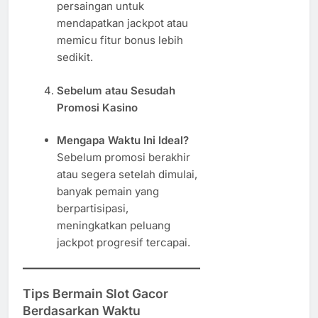
persaingan untuk
mendapatkan jackpot atau
memicu fitur bonus lebih
sedikit.
Sebelum atau Sesudah
Promosi Kasino
Mengapa Waktu Ini Ideal?
Sebelum promosi berakhir
atau segera setelah dimulai,
banyak pemain yang
berpartisipasi,
meningkatkan peluang
jackpot progresif tercapai.
Tips Bermain Slot Gacor
Berdasarkan Waktu