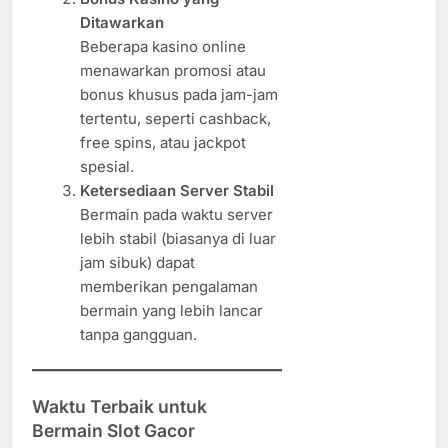
Ditawarkan
Beberapa kasino online
menawarkan promosi atau
bonus khusus pada jam-jam
tertentu, seperti cashback,
free spins, atau jackpot
spesial.
Ketersediaan Server Stabil
Bermain pada waktu server
lebih stabil (biasanya di luar
jam sibuk) dapat
memberikan pengalaman
bermain yang lebih lancar
tanpa gangguan.
Waktu Terbaik untuk
Bermain Slot Gacor