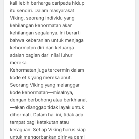
kali lebih berharga daripada hidup
itu sendiri. Dalam masyarakat
Viking, seorang individu yang
kehilangan kehormatan akan
kehilangan segalanya. Ini berarti
bahwa keberanian untuk menjaga
kehormatan diri dan keluarga
adalah bagian dari nilai luhur
mereka.
Kehormatan juga tercermin dalam
kode etik yang mereka anut.
Seorang Viking yang melanggar
kode kehormatan—misalnya,
dengan berbohong atau berkhianat
—akan dianggap tidak layak untuk
dihormati. Dalam hal ini, tidak ada
tempat bagi ketakutan atau
keraguan. Setiap Viking harus siap
untuk mengorbankan dirinya demi