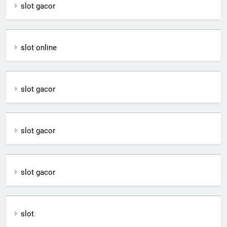
slot gacor
slot online
slot gacor
slot gacor
slot gacor
slot