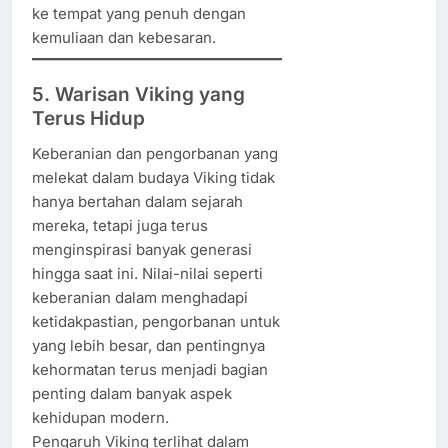
ke tempat yang penuh dengan
kemuliaan dan kebesaran.
5. Warisan Viking yang
Terus Hidup
Keberanian dan pengorbanan yang
melekat dalam budaya Viking tidak
hanya bertahan dalam sejarah
mereka, tetapi juga terus
menginspirasi banyak generasi
hingga saat ini. Nilai-nilai seperti
keberanian dalam menghadapi
ketidakpastian, pengorbanan untuk
yang lebih besar, dan pentingnya
kehormatan terus menjadi bagian
penting dalam banyak aspek
kehidupan modern.
Pengaruh Viking terlihat dalam