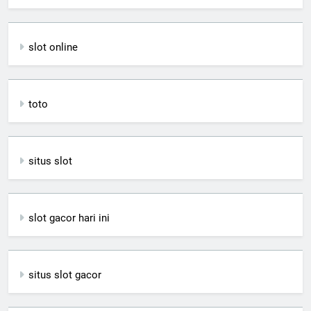
slot online
toto
situs slot
slot gacor hari ini
situs slot gacor