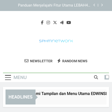
Skip
Panduan Memahami Fitur Utama EDWINSLOT
to
untuk Pengguna Baru secara Praktis
content
Panduan Memahami Fitur Utama LEBAH4D untuk
Pengguna Baru secara Praktis
Panduan Memahami Tampilan dan Menu Utama
EDWINSLOT
Panduan Menjelajahi Fitur Utama LEBAH4D
secara Efisien
Panduan Memahami Fitur Utama EDWINSLOT
untuk Pengguna Baru secara Praktis
SPHM Network
SPHM Network Memberikan Informasi Dan
Panduan Memahami Fitur Utama LEBAH4D untuk
NEWSLETTER
RANDOM NEWS
Pengguna Baru secara Praktis
Berita Terkini Untuk Masyarakat Modern.
Sumber Informasi Terpercaya.
MENU
nduan Memahami Tampilan dan Menu Utama EDWINSLOT
HEADLINES
Weeks Ago