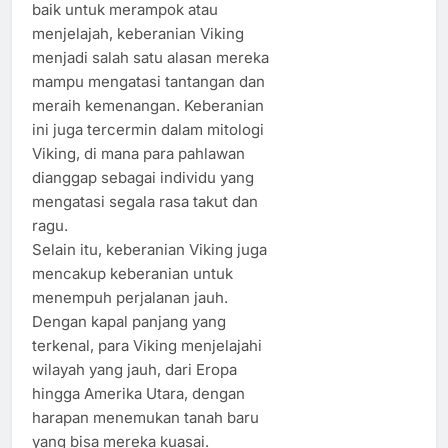
baik untuk merampok atau
menjelajah, keberanian Viking
menjadi salah satu alasan mereka
mampu mengatasi tantangan dan
meraih kemenangan. Keberanian
ini juga tercermin dalam mitologi
Viking, di mana para pahlawan
dianggap sebagai individu yang
mengatasi segala rasa takut dan
ragu.
Selain itu, keberanian Viking juga
mencakup keberanian untuk
menempuh perjalanan jauh.
Dengan kapal panjang yang
terkenal, para Viking menjelajahi
wilayah yang jauh, dari Eropa
hingga Amerika Utara, dengan
harapan menemukan tanah baru
yang bisa mereka kuasai.