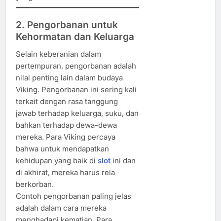
2. Pengorbanan untuk
Kehormatan dan Keluarga
Selain keberanian dalam
pertempuran, pengorbanan adalah
nilai penting lain dalam budaya
Viking. Pengorbanan ini sering kali
terkait dengan rasa tanggung
jawab terhadap keluarga, suku, dan
bahkan terhadap dewa-dewa
mereka. Para Viking percaya
bahwa untuk mendapatkan
kehidupan yang baik di
slot
ini dan
di akhirat, mereka harus rela
berkorban.
Contoh pengorbanan paling jelas
adalah dalam cara mereka
menghadapi kematian. Para