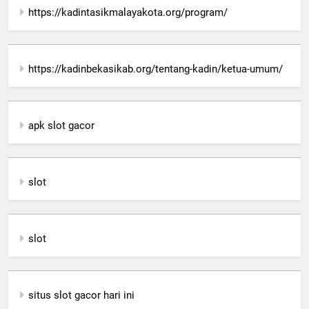
https://kadintasikmalayakota.org/program/
https://kadinbekasikab.org/tentang-kadin/ketua-umum/
apk slot gacor
slot
slot
situs slot gacor hari ini