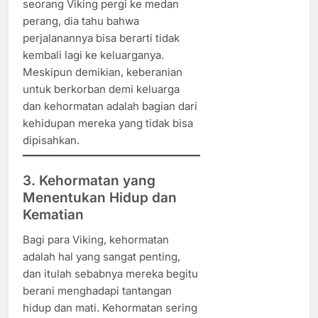
seorang Viking pergi ke medan
perang, dia tahu bahwa
perjalanannya bisa berarti tidak
kembali lagi ke keluarganya.
Meskipun demikian, keberanian
untuk berkorban demi keluarga
dan kehormatan adalah bagian dari
kehidupan mereka yang tidak bisa
dipisahkan.
3. Kehormatan yang
Menentukan Hidup dan
Kematian
Bagi para Viking, kehormatan
adalah hal yang sangat penting,
dan itulah sebabnya mereka begitu
berani menghadapi tantangan
hidup dan mati. Kehormatan sering