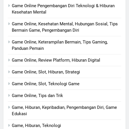
Game Online Pengembangan Diri Teknologi & Hiburan
Kesehatan Mental
Game Online, Kesehatan Mental, Hubungan Sosial, Tips
Bermain Game, Pengembangan Diri
Game Online, Keterampilan Bermain, Tips Gaming,
Panduan Pemain
Game Online, Review Platform, Hiburan Digital
Game Online, Slot, Hiburan, Strategi
Game Online, Slot, Teknologi Game
Game Online, Tips dan Trik
Game, Hiburan, Kepribadian, Pengembangan Diri, Game
Edukasi
Game, Hiburan, Teknologi