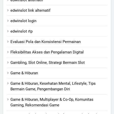
edwinslot alternatif
edwinslot link alternatif
edwinslot login
edwinslot rtp
Evaluasi Pola dan Konsistensi Permainan
Fleksibilitas Akses dan Pengalaman Digital
Gambling, Slot Online, Strategi Bermain Slot
Game & Hiburan
Game & Hiburan, Kesehatan Mental, Lifestyle, Tips
Bermain Game, Pengembangan Diri
Game & Hiburan, Multiplayer & Co-Op, Komunitas
Gaming, Rekomendasi Game