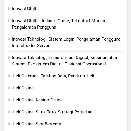
Inovasi Digital
Inovasi Digital, Industri Game, Teknologi Modern,
Pengalaman Pengguna
Inovasi Teknologi, Sistem Login, Pengalaman Pengguna,
Infrastruktur Server
Inovasi Teknologi, Transformasi Digital, Keberlanjutan
Sistem, Ekosistem Digital, Efisiensi Operasional
Judi Olahraga, Taruhan Bola, Panduan Judi
Judi Online
Judi Online, Kasino Online
Judi Online, Situs Toto, Strategi Perjudian
Judi Online, Slot Bertema