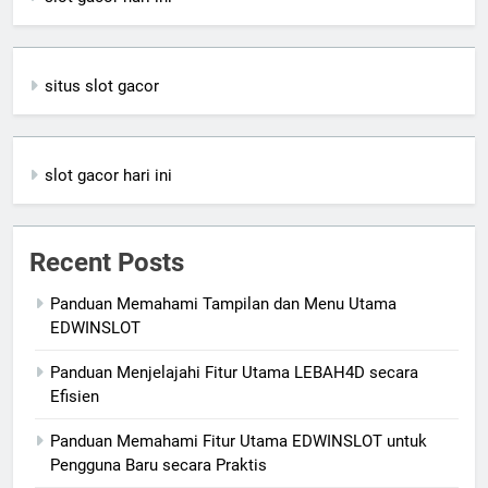
situs slot gacor
slot gacor hari ini
Recent Posts
Panduan Memahami Tampilan dan Menu Utama
EDWINSLOT
Panduan Menjelajahi Fitur Utama LEBAH4D secara
Efisien
Panduan Memahami Fitur Utama EDWINSLOT untuk
Pengguna Baru secara Praktis