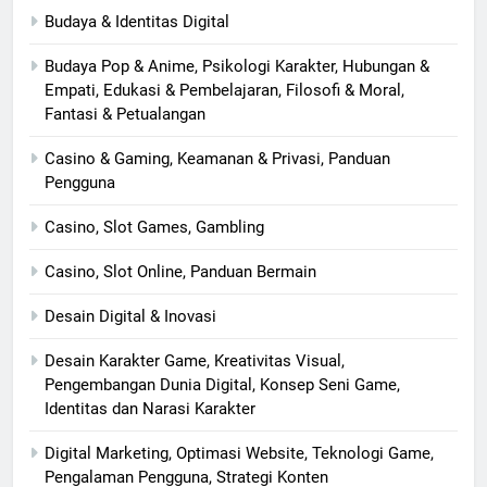
Budaya & Identitas Digital
Budaya Pop & Anime, Psikologi Karakter, Hubungan &
Empati, Edukasi & Pembelajaran, Filosofi & Moral,
Fantasi & Petualangan
Casino & Gaming, Keamanan & Privasi, Panduan
Pengguna
Casino, Slot Games, Gambling
Casino, Slot Online, Panduan Bermain
Desain Digital & Inovasi
Desain Karakter Game, Kreativitas Visual,
Pengembangan Dunia Digital, Konsep Seni Game,
Identitas dan Narasi Karakter
Digital Marketing, Optimasi Website, Teknologi Game,
Pengalaman Pengguna, Strategi Konten