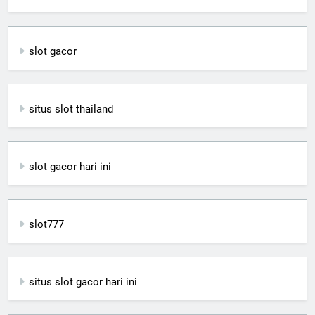
slot gacor
situs slot thailand
slot gacor hari ini
slot777
situs slot gacor hari ini