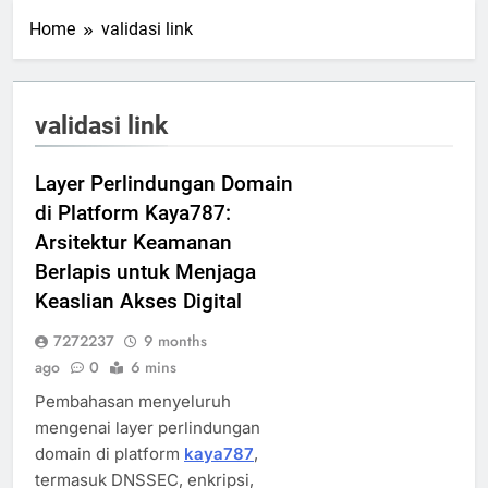
Home
validasi link
validasi link
Layer Perlindungan Domain
di Platform Kaya787:
Arsitektur Keamanan
Berlapis untuk Menjaga
Keaslian Akses Digital
7272237
9 months
ago
0
6 mins
Pembahasan menyeluruh
mengenai layer perlindungan
domain di platform
kaya787
,
termasuk DNSSEC, enkripsi,