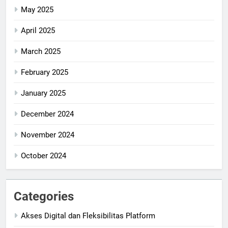
May 2025
April 2025
March 2025
February 2025
January 2025
December 2024
November 2024
October 2024
Categories
Akses Digital dan Fleksibilitas Platform