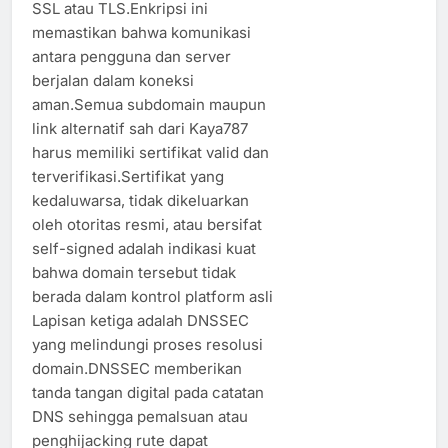
SSL atau TLS.Enkripsi ini
memastikan bahwa komunikasi
antara pengguna dan server
berjalan dalam koneksi
aman.Semua subdomain maupun
link alternatif sah dari Kaya787
harus memiliki sertifikat valid dan
terverifikasi.Sertifikat yang
kedaluwarsa, tidak dikeluarkan
oleh otoritas resmi, atau bersifat
self-signed adalah indikasi kuat
bahwa domain tersebut tidak
berada dalam kontrol platform asli
Lapisan ketiga adalah DNSSEC
yang melindungi proses resolusi
domain.DNSSEC memberikan
tanda tangan digital pada catatan
DNS sehingga pemalsuan atau
penghijacking rute dapat