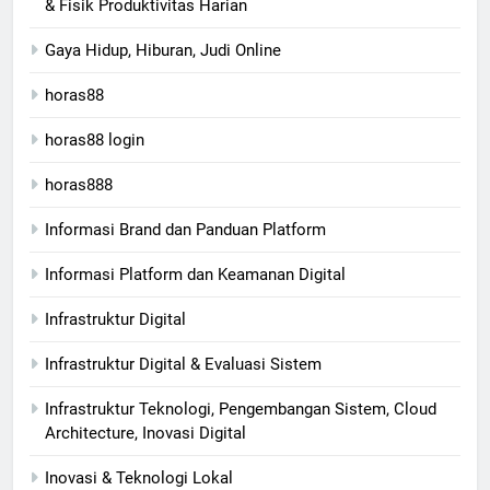
& Fisik Produktivitas Harian
Gaya Hidup, Hiburan, Judi Online
horas88
horas88 login
horas888
Informasi Brand dan Panduan Platform
Informasi Platform dan Keamanan Digital
Infrastruktur Digital
Infrastruktur Digital & Evaluasi Sistem
Infrastruktur Teknologi, Pengembangan Sistem, Cloud
Architecture, Inovasi Digital
Inovasi & Teknologi Lokal