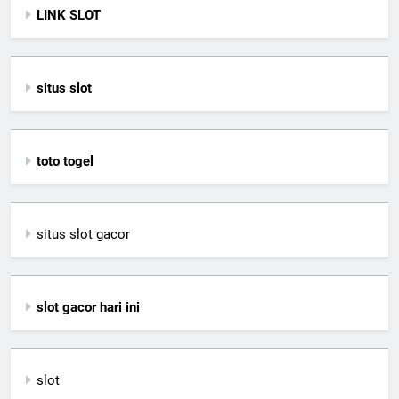
LINK SLOT
situs slot
toto togel
situs slot gacor
slot gacor hari ini
slot