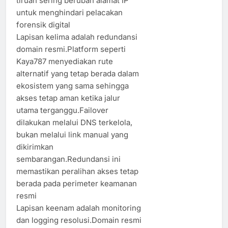
tiruan sering berubah alamat IP
untuk menghindari pelacakan
forensik digital
Lapisan kelima adalah redundansi
domain resmi.Platform seperti
Kaya787 menyediakan rute
alternatif yang tetap berada dalam
ekosistem yang sama sehingga
akses tetap aman ketika jalur
utama terganggu.Failover
dilakukan melalui DNS terkelola,
bukan melalui link manual yang
dikirimkan
sembarangan.Redundansi ini
memastikan peralihan akses tetap
berada pada perimeter keamanan
resmi
Lapisan keenam adalah monitoring
dan logging resolusi.Domain resmi