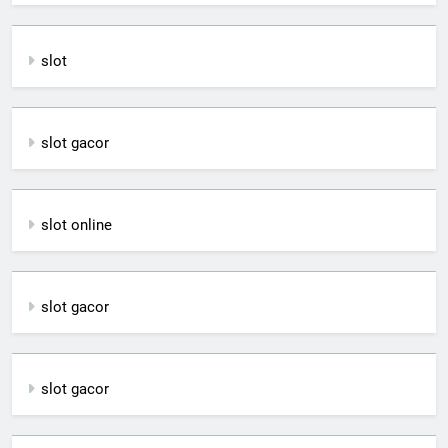
slot
slot gacor
slot online
slot gacor
slot gacor