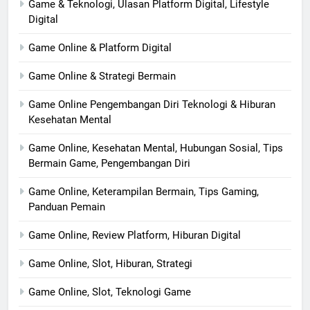
Game & Teknologi, Ulasan Platform Digital, Lifestyle
Digital
Game Online & Platform Digital
Game Online & Strategi Bermain
Game Online Pengembangan Diri Teknologi & Hiburan
Kesehatan Mental
Game Online, Kesehatan Mental, Hubungan Sosial, Tips
Bermain Game, Pengembangan Diri
Game Online, Keterampilan Bermain, Tips Gaming,
Panduan Pemain
Game Online, Review Platform, Hiburan Digital
Game Online, Slot, Hiburan, Strategi
Game Online, Slot, Teknologi Game