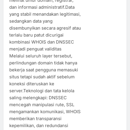
melihat umur domain, registrar,
dan informasi administratif.Data
yang stabil menandakan legitimasi,
sedangkan data yang
disembunyikan secara agresif atau
terlalu baru patut dicurigai
kombinasi WHOIS dan DNSSEC
menjadi penguat validitas
Melalui seluruh layer tersebut,
perlindungan domain tidak hanya
bekerja saat pengguna memasuki
situs tetapi sudah aktif sebelum
koneksi diteruskan ke
server.Teknologi dan tata kelola
saling melengkapi: DNSSEC
mencegah manipulasi rute, SSL
mengamankan komunikasi, WHOIS
memberikan transparansi
kepemilikan, dan redundansi