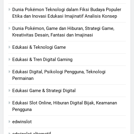
Dunia Pokémon Teknologi dalam Fiksi Budaya Populer
Etika dan Inovasi Edukasi Imajinatif Analisis Konsep
Dunia Pokémon, Game dan Hiburan, Strategi Game,
Kreativitas Desain, Fantasi dan Imajinasi
Edukasi & Teknologi Game
Edukasi & Tren Digital Gaming
Edukasi Digital, Psikologi Pengguna, Teknologi
Permainan
Edukasi Game & Strategi Digital
Edukasi Slot Online, Hiburan Digital Bijak, Keamanan
Pengguna
edwinslot