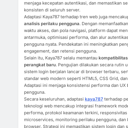
menjaga kecepatan autentikasi, dan memastikan s
konsisten di seluruh server.
Adaptasi Kaya787 terhadap tren web juga mencak
analisis perilaku pengguna
. Dengan memanfaatkan d
waktu akses, dan pola navigasi, platform dapat me
antarmuka, optimisasi performa, dan alur autentika
pengguna nyata. Pendekatan ini meningkatkan penga
engagement, dan retensi pengguna.
Selain itu, Kaya787 selalu memantau
kompatibilitas
perangkat baru
. Pengujian dilakukan secara rutin
sistem login berjalan lancar di browser terbaru, s
standar web modern seperti HTML5, CSS Grid, dan
Adaptasi ini menjaga konsistensi performa dan UX 
pengguna.
Secara keseluruhan, adaptasi
kaya787
terhadap p
teknologi web mencakup integrasi framework mode
performa, protokol keamanan terkini, responsivitas 
microservices, monitoring perilaku pengguna, dan k
browser. Strategi ini memastikan sistem login dan 