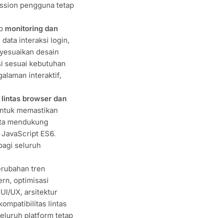
ession pengguna tetap
up
monitoring dan
ata interaksi login,
nyesuaikan desain
si sesuai kebutuhan
laman interaktif,
 lintas browser dan
 untuk memastikan
erta mendukung
 JavaScript ES6.
bagi seluruh
erubahan tren
rn, optimisasi
UI/UX, arsitektur
ompatibilitas lintas
seluruh platform tetap