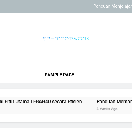
Panduan Menjelajah
Panduan Memahami Fitur Utama EDWINSLOT
Panduan Memahami Fitur Utama LEBAH4D
Panduan Memahami T
HM Network
Panduan Menjelajah
ork Memberikan Informasi Dan Berita Terkini Untuk Masyaraka
Panduan Memahami Fitur Utama EDWINSLOT
SAMPLE PAGE
Panduan Memahami Fitur Utama LEBAH4D
ma LEBAH4D secara Efisien
Panduan Memahami Fitur Ut
3 Weeks Ago