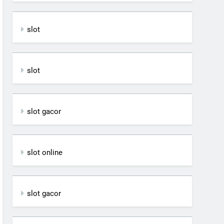
slot
slot
slot gacor
slot online
slot gacor