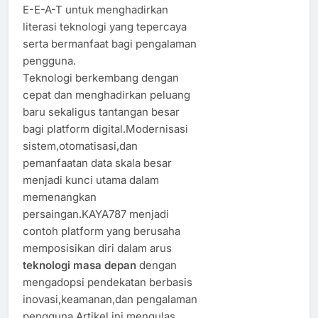
E-E-A-T untuk menghadirkan
literasi teknologi yang tepercaya
serta bermanfaat bagi pengalaman
pengguna.
Teknologi berkembang dengan
cepat dan menghadirkan peluang
baru sekaligus tantangan besar
bagi platform digital.Modernisasi
sistem,otomatisasi,dan
pemanfaatan data skala besar
menjadi kunci utama dalam
memenangkan
persaingan.KAYA787 menjadi
contoh platform yang berusaha
memposisikan diri dalam arus
teknologi masa depan
dengan
mengadopsi pendekatan berbasis
inovasi,keamanan,dan pengalaman
pengguna.Artikel ini mengulas