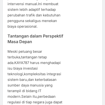
intervensi manual.Ini membuat
sistem lebih adaptif terhadap
perubahan trafik dan kebutuhan
pengguna sekaligus menekan
biaya operasional.
Tantangan dalam Perspektif
Masa Depan
Meski peluang besar
terbuka,tantangan tetap
ada.KAYA787 harus menghadapi
isu biaya investasi
teknologi,kompleksitas integrasi
sistem baru,dan keterbatasan
sumber daya manusia yang
terampil di bidang IT
modern.Selain itu,perbedaan
regulasi di tiap negara juga dapat