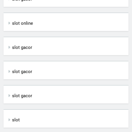
slot online
slot gacor
slot gacor
slot gacor
slot