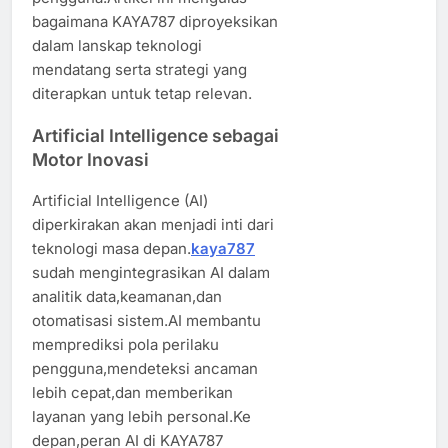
bagaimana KAYA787 diproyeksikan
dalam lanskap teknologi
mendatang serta strategi yang
diterapkan untuk tetap relevan.
Artificial Intelligence sebagai
Motor Inovasi
Artificial Intelligence (AI)
diperkirakan akan menjadi inti dari
teknologi masa depan.
kaya787
sudah mengintegrasikan AI dalam
analitik data,keamanan,dan
otomatisasi sistem.AI membantu
memprediksi pola perilaku
pengguna,mendeteksi ancaman
lebih cepat,dan memberikan
layanan yang lebih personal.Ke
depan,peran AI di KAYA787