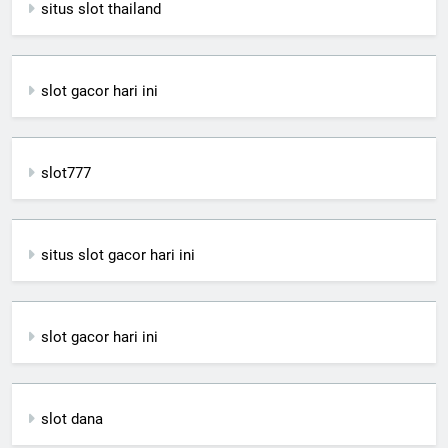
situs slot thailand
slot gacor hari ini
slot777
situs slot gacor hari ini
slot gacor hari ini
slot dana