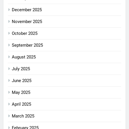
December 2025
November 2025
October 2025
September 2025
August 2025
July 2025
June 2025
May 2025
April 2025
March 2025
February 2025