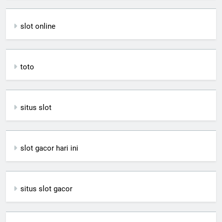
slot online
toto
situs slot
slot gacor hari ini
situs slot gacor