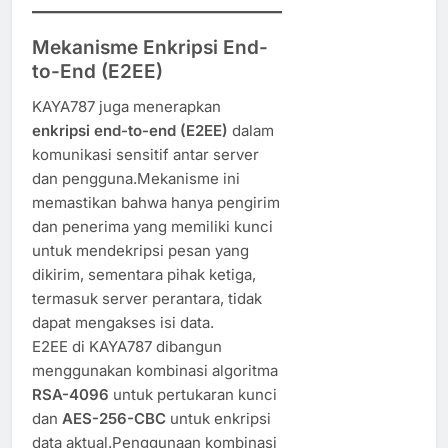
Mekanisme Enkripsi End-
to-End (E2EE)
KAYA787 juga menerapkan
enkripsi end-to-end (E2EE)
dalam
komunikasi sensitif antar server
dan pengguna.Mekanisme ini
memastikan bahwa hanya pengirim
dan penerima yang memiliki kunci
untuk mendekripsi pesan yang
dikirim, sementara pihak ketiga,
termasuk server perantara, tidak
dapat mengakses isi data.
E2EE di KAYA787 dibangun
menggunakan kombinasi algoritma
RSA-4096
untuk pertukaran kunci
dan
AES-256-CBC
untuk enkripsi
data aktual.Penggunaan kombinasi