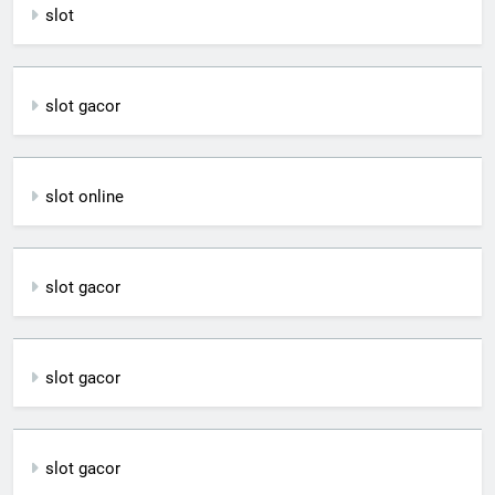
slot
slot gacor
slot online
slot gacor
slot gacor
slot gacor