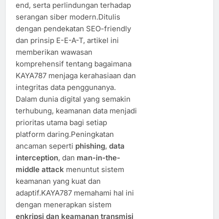
end, serta perlindungan terhadap
serangan siber modern.Ditulis
dengan pendekatan SEO-friendly
dan prinsip E-E-A-T, artikel ini
memberikan wawasan
komprehensif tentang bagaimana
KAYA787 menjaga kerahasiaan dan
integritas data penggunanya.
Dalam dunia digital yang semakin
terhubung, keamanan data menjadi
prioritas utama bagi setiap
platform daring.Peningkatan
ancaman seperti
phishing
,
data
interception
, dan
man-in-the-
middle attack
menuntut sistem
keamanan yang kuat dan
adaptif.KAYA787 memahami hal ini
dengan menerapkan sistem
enkripsi dan keamanan transmisi