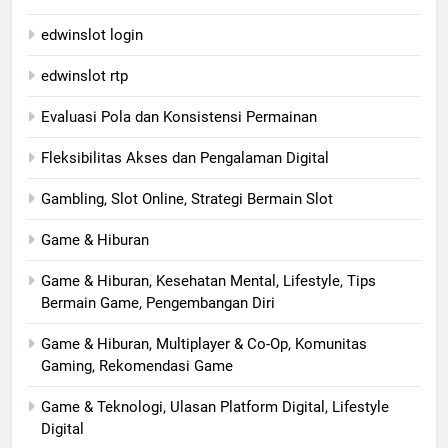
edwinslot login
edwinslot rtp
Evaluasi Pola dan Konsistensi Permainan
Fleksibilitas Akses dan Pengalaman Digital
Gambling, Slot Online, Strategi Bermain Slot
Game & Hiburan
Game & Hiburan, Kesehatan Mental, Lifestyle, Tips
Bermain Game, Pengembangan Diri
Game & Hiburan, Multiplayer & Co-Op, Komunitas
Gaming, Rekomendasi Game
Game & Teknologi, Ulasan Platform Digital, Lifestyle
Digital