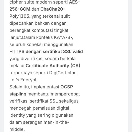
cipher suite modern seperti
AES-
256-GCM
dan
ChaCha20-
Poly1305
, yang terkenal sulit
dipecahkan bahkan dengan
perangkat komputasi tingkat
lanjut.Dalam konteks KAYA787,
seluruh koneksi menggunakan
HTTPS dengan sertifikat SSL valid
yang diverifikasi secara berkala
melalui
Certificate Authority (CA)
terpercaya seperti DigiCert atau
Let’s Encrypt.
Selain itu, implementasi
OCSP
stapling
membantu mempercepat
verifikasi sertifikat SSL sekaligus
mencegah pemalsuan digital
identity yang sering digunakan
dalam serangan man-in-the-
middle.