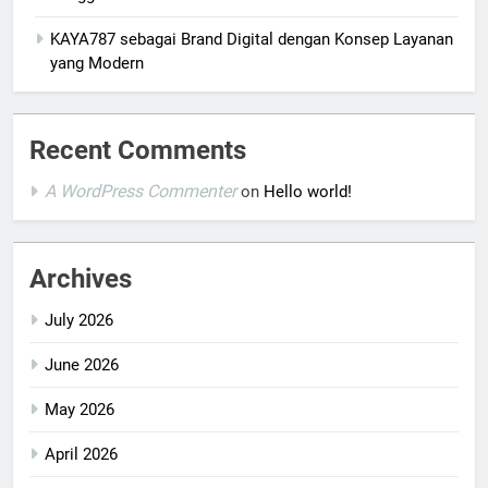
KAYA787 sebagai Brand Digital dengan Konsep Layanan
yang Modern
Recent Comments
A WordPress Commenter
on
Hello world!
Archives
July 2026
June 2026
May 2026
April 2026