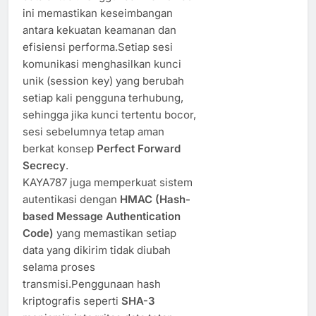
ini memastikan keseimbangan
antara kekuatan keamanan dan
efisiensi performa.Setiap sesi
komunikasi menghasilkan kunci
unik (session key) yang berubah
setiap kali pengguna terhubung,
sehingga jika kunci tertentu bocor,
sesi sebelumnya tetap aman
berkat konsep
Perfect Forward
Secrecy
.
KAYA787 juga memperkuat sistem
autentikasi dengan
HMAC (Hash-
based Message Authentication
Code)
yang memastikan setiap
data yang dikirim tidak diubah
selama proses
transmisi.Penggunaan hash
kriptografis seperti
SHA-3