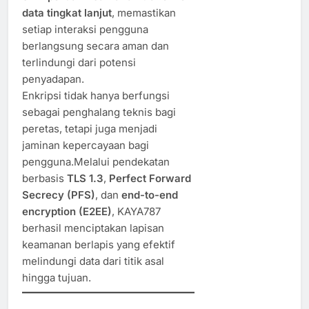
data tingkat lanjut
, memastikan
setiap interaksi pengguna
berlangsung secara aman dan
terlindungi dari potensi
penyadapan.
Enkripsi tidak hanya berfungsi
sebagai penghalang teknis bagi
peretas, tetapi juga menjadi
jaminan kepercayaan bagi
pengguna.Melalui pendekatan
berbasis
TLS 1.3
,
Perfect Forward
Secrecy (PFS)
, dan
end-to-end
encryption (E2EE)
, KAYA787
berhasil menciptakan lapisan
keamanan berlapis yang efektif
melindungi data dari titik asal
hingga tujuan.