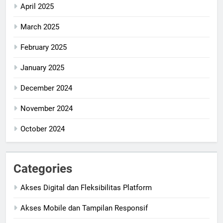
April 2025
March 2025
February 2025
January 2025
December 2024
November 2024
October 2024
Categories
Akses Digital dan Fleksibilitas Platform
Akses Mobile dan Tampilan Responsif