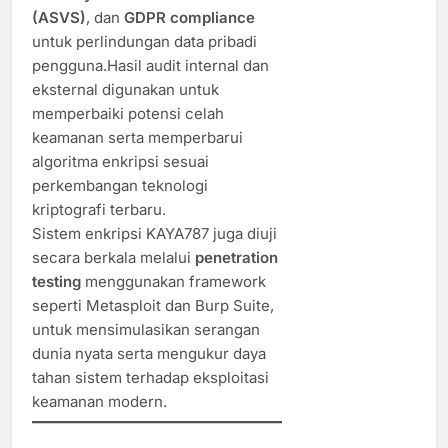
(ASVS)
, dan
GDPR compliance
untuk perlindungan data pribadi
pengguna.Hasil audit internal dan
eksternal digunakan untuk
memperbaiki potensi celah
keamanan serta memperbarui
algoritma enkripsi sesuai
perkembangan teknologi
kriptografi terbaru.
Sistem enkripsi KAYA787 juga diuji
secara berkala melalui
penetration
testing
menggunakan framework
seperti Metasploit dan Burp Suite,
untuk mensimulasikan serangan
dunia nyata serta mengukur daya
tahan sistem terhadap eksploitasi
keamanan modern.