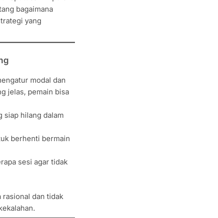
ntang bagaimana
trategi yang
ng
mengatur modal dan
 jelas, pemain bisa
 siap hilang dalam
tuk berhenti bermain
apa sesi agar tidak
rasional dan tidak
kekalahan.