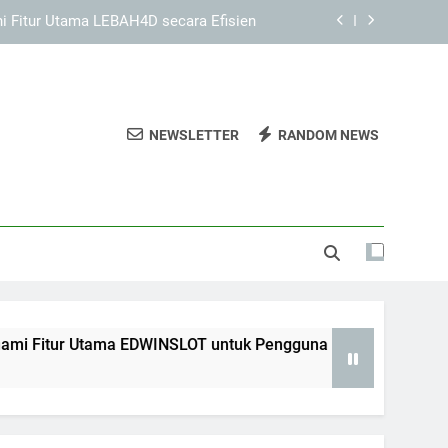
i Fitur Utama LEBAH4D secara Efisien
 untuk Pengguna Baru secara Praktis
 untuk Pengguna Baru secara Praktis
NEWSLETTER
RANDOM NEWS
ampilan dan Menu Utama EDWINSLOT
i Fitur Utama LEBAH4D secara Efisien
t Modern. Sumber Informasi Terpercaya.
 untuk Pengguna Baru secara Praktis
 untuk Pengguna Baru secara Praktis
Utama EDWINSLOT untuk Pengguna Baru secara Praktis