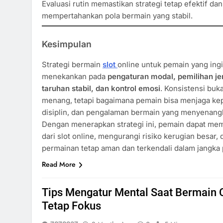
Evaluasi rutin memastikan strategi tetap efektif da
mempertahankan pola bermain yang stabil.
Kesimpulan
Strategi bermain
slot
online untuk pemain yang ing
menekankan pada
pengaturan modal, pemilihan je
taruhan stabil, dan kontrol emosi
. Konsistensi buk
menang, tetapi bagaimana pemain bisa menjaga kep
disiplin, dan pengalaman bermain yang menyenang
Dengan menerapkan strategi ini, pemain dapat me
dari slot online, mengurangi risiko kerugian besar,
permainan tetap aman dan terkendali dalam jangka 
Read More
Tips Mengatur Mental Saat Bermain 
Tetap Fokus