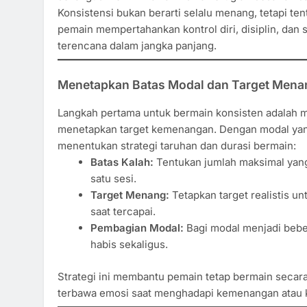
Konsistensi bukan berarti selalu menang, tetapi te
pemain mempertahankan kontrol diri, disiplin, dan s
terencana dalam jangka panjang.
Menetapkan Batas Modal dan Target Mena
Langkah pertama untuk bermain konsisten adalah 
menetapkan target kemenangan. Dengan modal yang
menentukan strategi taruhan dan durasi bermain:
Batas Kalah:
Tentukan jumlah maksimal yang
satu sesi.
Target Menang:
Tetapkan target realistis un
saat tercapai.
Pembagian Modal:
Bagi modal menjadi beber
habis sekaligus.
Strategi ini membantu pemain tetap bermain secara 
terbawa emosi saat menghadapi kemenangan atau 