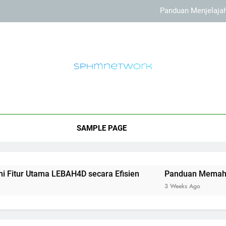
Panduan Menjelajah
Panduan Memahami Fitur Utama EDWINSLOT
Panduan Memahami Fitur Utama LEBAH4D
Panduan Memahami T
HM Network
Panduan Menjelajah
ork Memberikan Informasi Dan Berita Terkini Untuk Masyaraka
Panduan Memahami Fitur Utama EDWINSLOT
SAMPLE PAGE
Panduan Memahami Fitur Utama LEBAH4D
Utama LEBAH4D secara Efisien
Panduan Memahami Fitur 
3 Weeks Ago