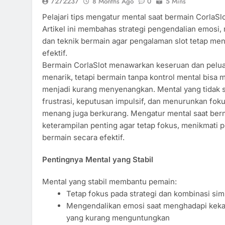
7272237
8 Months Ago
0
5 Mins
Pelajari tips mengatur mental saat bermain CorlaSlo
Artikel ini membahas strategi pengendalian emosi
dan teknik bermain agar pengalaman slot tetap m
efektif.
Bermain CorlaSlot menawarkan keseruan dan pel
menarik, tetapi bermain tanpa kontrol mental bis
menjadi kurang menyenangkan. Mental yang tidak s
frustrasi, keputusan impulsif, dan menurunkan fok
menang juga berkurang. Mengatur mental saat ber
keterampilan penting agar tetap fokus, menikmati 
bermain secara efektif.
Pentingnya Mental yang Stabil
Mental yang stabil membantu pemain:
Tetap fokus pada strategi dan kombinasi sim
Mengendalikan emosi saat menghadapi kekal
yang kurang menguntungkan