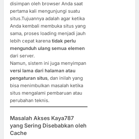
disimpan oleh browser Anda saat
pertama kali mengunjungi suatu
situs.Tujuannya adalah agar ketika
Anda kembali membuka situs yang
sama, proses loading menjadi jauh
lebih cepat karena
tidak perlu
mengunduh ulang semua elemen
dari server.
Namun, sistem ini juga menyimpan
versi lama dari halaman atau
pengaturan situs
, dan inilah yang
bisa menimbulkan masalah ketika
situs mengalami pembaruan atau
perubahan teknis.
Masalah Akses Kaya787
yang Sering Disebabkan oleh
Cache