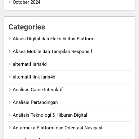
October 2024
Categories
Akses Digital dan Fleksibilitas Platform
Akses Mobile dan Tampilan Responsif
alternatif laris4d
alternatif link laris4d
Analisis Game Interaktif
Analisis Pertandingan
Analisis Teknologi & Hiburan Digital
Antarmuka Platform dan Orientasi Navigasi