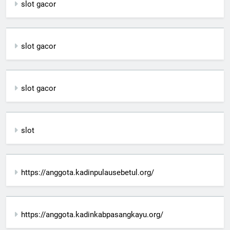
slot gacor
slot gacor
slot gacor
slot
https://anggota.kadinpulausebetul.org/
https://anggota.kadinkabpasangkayu.org/