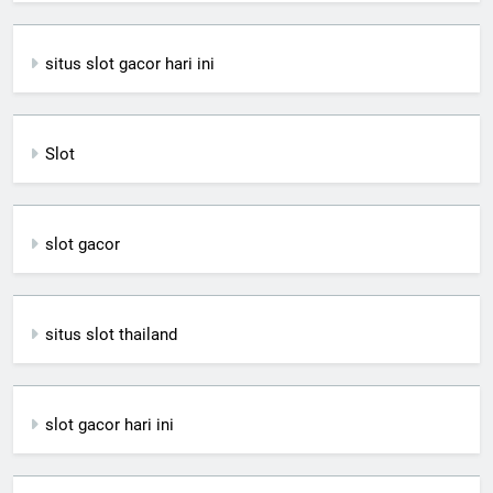
situs slot gacor hari ini
Slot
slot gacor
situs slot thailand
slot gacor hari ini