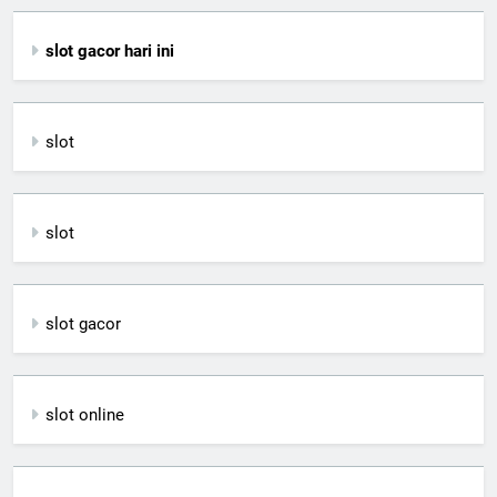
slot gacor hari ini
slot
slot
slot gacor
slot online