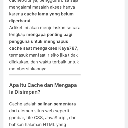
cache.Artinya, pengguna bisa saja
mengalami masalah akses hanya
karena
cache lama yang belum
diperbarui
.
Artikel ini akan menjelaskan secara
lengkap
mengapa penting bagi
pengguna untuk menghapus
cache saat mengakses Kaya787
,
termasuk manfaat, risiko jika tidak
dilakukan, dan waktu terbaik untuk
membersihkannya.
Apa Itu Cache dan Mengapa
Ia Disimpan?
Cache adalah
salinan sementara
dari elemen situs web seperti
gambar, file CSS, JavaScript, dan
bahkan halaman HTML yang