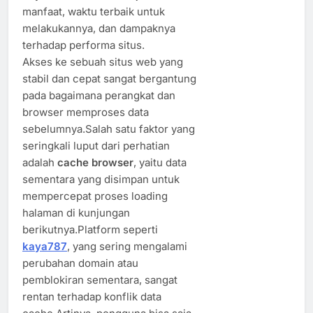
manfaat, waktu terbaik untuk
melakukannya, dan dampaknya
terhadap performa situs.
Akses ke sebuah situs web yang
stabil dan cepat sangat bergantung
pada bagaimana perangkat dan
browser memproses data
sebelumnya.Salah satu faktor yang
seringkali luput dari perhatian
adalah
cache browser
, yaitu data
sementara yang disimpan untuk
mempercepat proses loading
halaman di kunjungan
berikutnya.Platform seperti
kaya787
, yang sering mengalami
perubahan domain atau
pemblokiran sementara, sangat
rentan terhadap konflik data