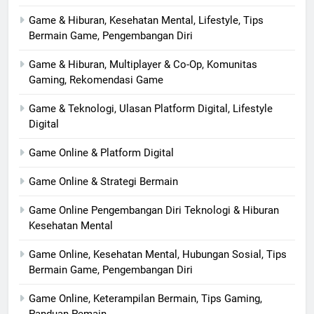
Game & Hiburan, Kesehatan Mental, Lifestyle, Tips
Bermain Game, Pengembangan Diri
Game & Hiburan, Multiplayer & Co-Op, Komunitas
Gaming, Rekomendasi Game
Game & Teknologi, Ulasan Platform Digital, Lifestyle
Digital
Game Online & Platform Digital
Game Online & Strategi Bermain
Game Online Pengembangan Diri Teknologi & Hiburan
Kesehatan Mental
Game Online, Kesehatan Mental, Hubungan Sosial, Tips
Bermain Game, Pengembangan Diri
Game Online, Keterampilan Bermain, Tips Gaming,
Panduan Pemain