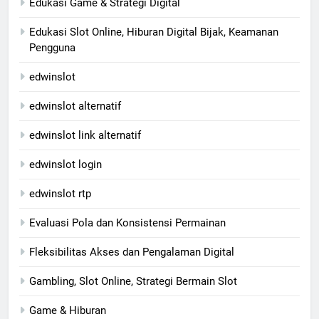
Edukasi Game & Strategi Digital
Edukasi Slot Online, Hiburan Digital Bijak, Keamanan
Pengguna
edwinslot
edwinslot alternatif
edwinslot link alternatif
edwinslot login
edwinslot rtp
Evaluasi Pola dan Konsistensi Permainan
Fleksibilitas Akses dan Pengalaman Digital
Gambling, Slot Online, Strategi Bermain Slot
Game & Hiburan