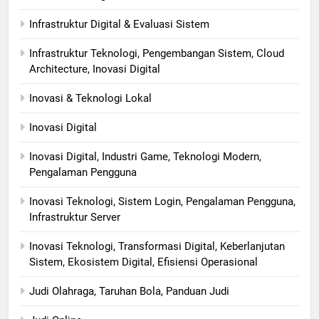
Infrastruktur Digital & Evaluasi Sistem
Infrastruktur Teknologi, Pengembangan Sistem, Cloud
Architecture, Inovasi Digital
Inovasi & Teknologi Lokal
Inovasi Digital
Inovasi Digital, Industri Game, Teknologi Modern,
Pengalaman Pengguna
Inovasi Teknologi, Sistem Login, Pengalaman Pengguna,
Infrastruktur Server
Inovasi Teknologi, Transformasi Digital, Keberlanjutan
Sistem, Ekosistem Digital, Efisiensi Operasional
Judi Olahraga, Taruhan Bola, Panduan Judi