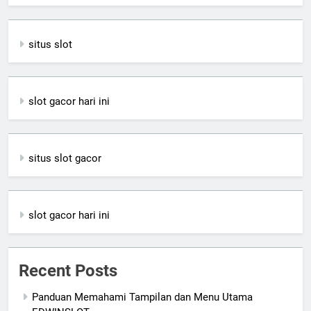
situs slot
slot gacor hari ini
situs slot gacor
slot gacor hari ini
Recent Posts
Panduan Memahami Tampilan dan Menu Utama