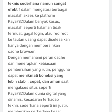
teknis sederhana namun sangat
efektif
dalam mengatasi berbagai
masalah akses ke platform
Kaya787.Dalam banyak kasus,
masalah seperti halaman tidak
termuat, gagal login, atau redirect
ke tautan usang dapat diselesaikan
hanya dengan membersihkan
cache browser.
Dengan memahami peran cache
dan menerapkan kebiasaan
pembersihan yang rutin, pengguna
dapat
menikmati koneksi yang
lebih stabil, cepat, dan aman
saat
mengakses situs seperti
Kaya787.Dalam dunia digital yang
dinamis, kesadaran terhadap
teknis sederhana seperti ini justru
memberikan perbedaan besar