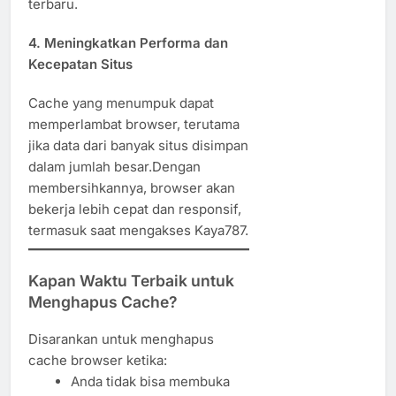
terbaru.
4.
Meningkatkan Performa dan
Kecepatan Situs
Cache yang menumpuk dapat
memperlambat browser, terutama
jika data dari banyak situs disimpan
dalam jumlah besar.Dengan
membersihkannya, browser akan
bekerja lebih cepat dan responsif,
termasuk saat mengakses Kaya787.
Kapan Waktu Terbaik untuk
Menghapus Cache?
Disarankan untuk menghapus
cache browser ketika:
Anda tidak bisa membuka