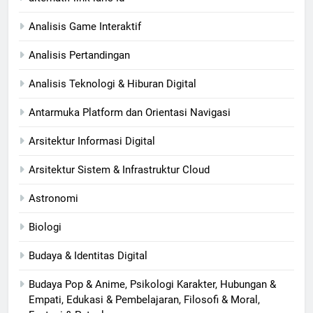
Analisis Game Interaktif
Analisis Pertandingan
Analisis Teknologi & Hiburan Digital
Antarmuka Platform dan Orientasi Navigasi
Arsitektur Informasi Digital
Arsitektur Sistem & Infrastruktur Cloud
Astronomi
Biologi
Budaya & Identitas Digital
Budaya Pop & Anime, Psikologi Karakter, Hubungan &
Empati, Edukasi & Pembelajaran, Filosofi & Moral,