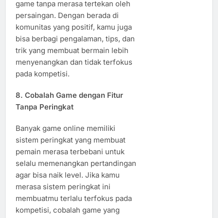
game tanpa merasa tertekan oleh
persaingan. Dengan berada di
komunitas yang positif, kamu juga
bisa berbagi pengalaman, tips, dan
trik yang membuat bermain lebih
menyenangkan dan tidak terfokus
pada kompetisi.
8.
Cobalah Game dengan Fitur
Tanpa Peringkat
Banyak game online memiliki
sistem peringkat yang membuat
pemain merasa terbebani untuk
selalu memenangkan pertandingan
agar bisa naik level. Jika kamu
merasa sistem peringkat ini
membuatmu terlalu terfokus pada
kompetisi, cobalah game yang