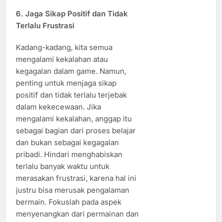
6.
Jaga Sikap Positif dan Tidak
Terlalu Frustrasi
Kadang-kadang, kita semua
mengalami kekalahan atau
kegagalan dalam game. Namun,
penting untuk menjaga sikap
positif dan tidak terlalu terjebak
dalam kekecewaan. Jika
mengalami kekalahan, anggap itu
sebagai bagian dari proses belajar
dan bukan sebagai kegagalan
pribadi. Hindari menghabiskan
terlalu banyak waktu untuk
merasakan frustrasi, karena hal ini
justru bisa merusak pengalaman
bermain. Fokuslah pada aspek
menyenangkan dari permainan dan