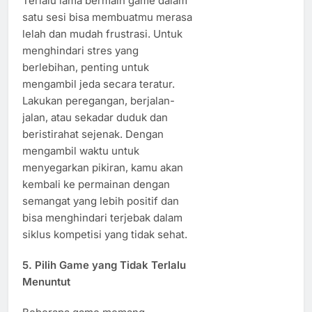
Terlalu lama bermain game dalam
satu sesi bisa membuatmu merasa
lelah dan mudah frustrasi. Untuk
menghindari stres yang
berlebihan, penting untuk
mengambil jeda secara teratur.
Lakukan peregangan, berjalan-
jalan, atau sekadar duduk dan
beristirahat sejenak. Dengan
mengambil waktu untuk
menyegarkan pikiran, kamu akan
kembali ke permainan dengan
semangat yang lebih positif dan
bisa menghindari terjebak dalam
siklus kompetisi yang tidak sehat.
5.
Pilih Game yang Tidak Terlalu
Menuntut