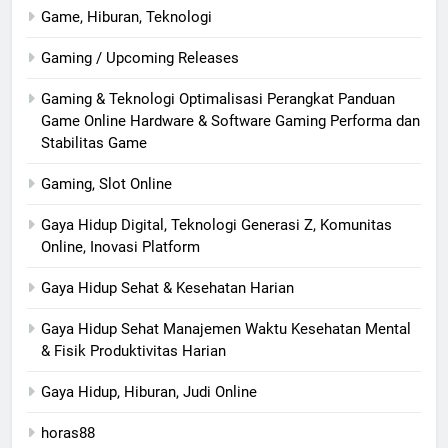
Game, Hiburan, Teknologi
Gaming / Upcoming Releases
Gaming & Teknologi Optimalisasi Perangkat Panduan
Game Online Hardware & Software Gaming Performa dan
Stabilitas Game
Gaming, Slot Online
Gaya Hidup Digital, Teknologi Generasi Z, Komunitas
Online, Inovasi Platform
Gaya Hidup Sehat & Kesehatan Harian
Gaya Hidup Sehat Manajemen Waktu Kesehatan Mental
& Fisik Produktivitas Harian
Gaya Hidup, Hiburan, Judi Online
horas88