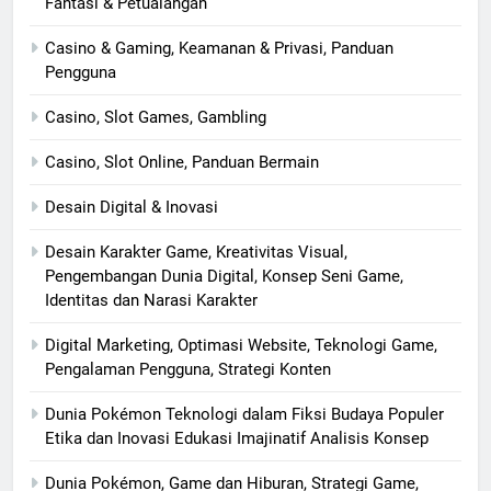
Fantasi & Petualangan
Casino & Gaming, Keamanan & Privasi, Panduan
Pengguna
Casino, Slot Games, Gambling
Casino, Slot Online, Panduan Bermain
Desain Digital & Inovasi
Desain Karakter Game, Kreativitas Visual,
Pengembangan Dunia Digital, Konsep Seni Game,
Identitas dan Narasi Karakter
Digital Marketing, Optimasi Website, Teknologi Game,
Pengalaman Pengguna, Strategi Konten
Dunia Pokémon Teknologi dalam Fiksi Budaya Populer
Etika dan Inovasi Edukasi Imajinatif Analisis Konsep
Dunia Pokémon, Game dan Hiburan, Strategi Game,