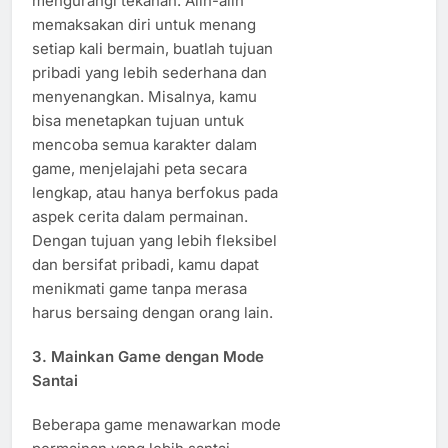
mengurangi tekanan. Alih-alih
memaksakan diri untuk menang
setiap kali bermain, buatlah tujuan
pribadi yang lebih sederhana dan
menyenangkan. Misalnya, kamu
bisa menetapkan tujuan untuk
mencoba semua karakter dalam
game, menjelajahi peta secara
lengkap, atau hanya berfokus pada
aspek cerita dalam permainan.
Dengan tujuan yang lebih fleksibel
dan bersifat pribadi, kamu dapat
menikmati game tanpa merasa
harus bersaing dengan orang lain.
3.
Mainkan Game dengan Mode
Santai
Beberapa game menawarkan mode