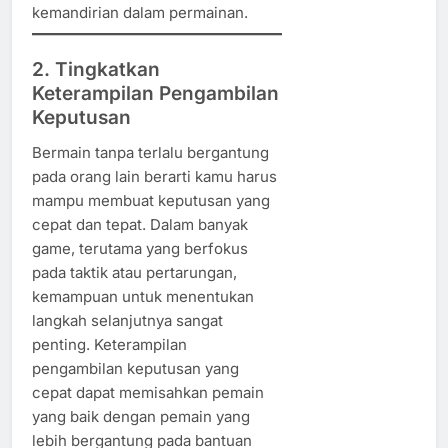
kemandirian dalam permainan.
2. Tingkatkan
Keterampilan Pengambilan
Keputusan
Bermain tanpa terlalu bergantung
pada orang lain berarti kamu harus
mampu membuat keputusan yang
cepat dan tepat. Dalam banyak
game, terutama yang berfokus
pada taktik atau pertarungan,
kemampuan untuk menentukan
langkah selanjutnya sangat
penting. Keterampilan
pengambilan keputusan yang
cepat dapat memisahkan pemain
yang baik dengan pemain yang
lebih bergantung pada bantuan