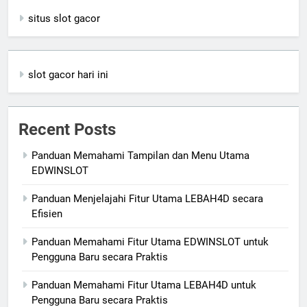
situs slot gacor
slot gacor hari ini
Recent Posts
Panduan Memahami Tampilan dan Menu Utama
EDWINSLOT
Panduan Menjelajahi Fitur Utama LEBAH4D secara
Efisien
Panduan Memahami Fitur Utama EDWINSLOT untuk
Pengguna Baru secara Praktis
Panduan Memahami Fitur Utama LEBAH4D untuk
Pengguna Baru secara Praktis