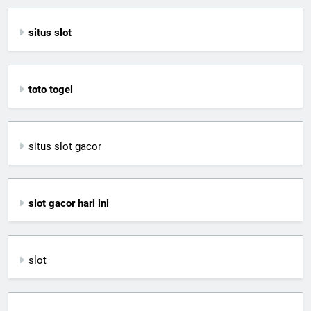
situs slot
toto togel
situs slot gacor
slot gacor hari ini
slot