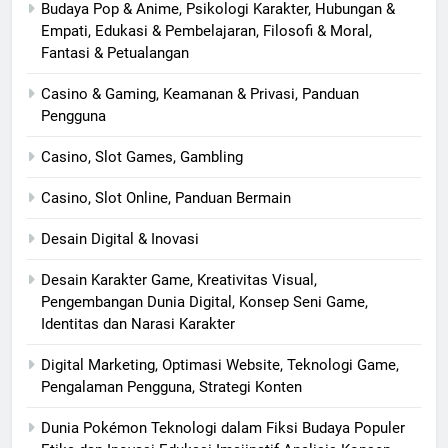
Budaya Pop & Anime, Psikologi Karakter, Hubungan &
Empati, Edukasi & Pembelajaran, Filosofi & Moral,
Fantasi & Petualangan
Casino & Gaming, Keamanan & Privasi, Panduan
Pengguna
Casino, Slot Games, Gambling
Casino, Slot Online, Panduan Bermain
Desain Digital & Inovasi
Desain Karakter Game, Kreativitas Visual,
Pengembangan Dunia Digital, Konsep Seni Game,
Identitas dan Narasi Karakter
Digital Marketing, Optimasi Website, Teknologi Game,
Pengalaman Pengguna, Strategi Konten
Dunia Pokémon Teknologi dalam Fiksi Budaya Populer