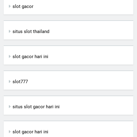
slot gacor
situs slot thailand
slot gacor hari ini
slot777
situs slot gacor hari ini
slot gacor hari ini