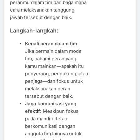
peranmu dalam tim dan bagaimana
cara melaksanakan tanggung
jawab tersebut dengan baik.
Langkah-langkah:
Kenali peran dalam tim:
Jika bermain dalam mode
tim, pahami peran yang
kamu mainkan—apakah itu
penyerang, pendukung, atau
penjaga—dan fokus untuk
melaksanakan peran
tersebut dengan baik.
Jaga komunikasi yang
efektif:
Meskipun fokus
pada mandiri, tetap
berkomunikasi dengan
anggota tim lainnya untuk