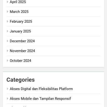
April 2025
March 2025
February 2025
January 2025
December 2024
November 2024
October 2024
Categories
Akses Digital dan Fleksibilitas Platform
Akses Mobile dan Tampilan Responsif