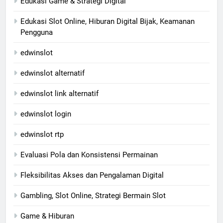
Edukasi Game & Strategi Digital
Edukasi Slot Online, Hiburan Digital Bijak, Keamanan
Pengguna
edwinslot
edwinslot alternatif
edwinslot link alternatif
edwinslot login
edwinslot rtp
Evaluasi Pola dan Konsistensi Permainan
Fleksibilitas Akses dan Pengalaman Digital
Gambling, Slot Online, Strategi Bermain Slot
Game & Hiburan