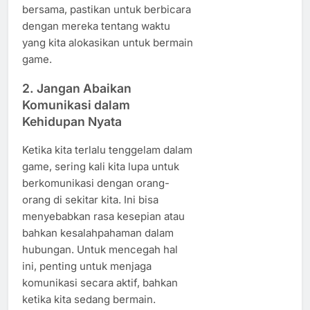
bersama, pastikan untuk berbicara
dengan mereka tentang waktu
yang kita alokasikan untuk bermain
game.
2. Jangan Abaikan
Komunikasi dalam
Kehidupan Nyata
Ketika kita terlalu tenggelam dalam
game, sering kali kita lupa untuk
berkomunikasi dengan orang-
orang di sekitar kita. Ini bisa
menyebabkan rasa kesepian atau
bahkan kesalahpahaman dalam
hubungan. Untuk mencegah hal
ini, penting untuk menjaga
komunikasi secara aktif, bahkan
ketika kita sedang bermain.