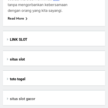
tanpa mengorbankan kebersamaan
dengan orang yang kita sayangi.
Read More
LINK SLOT
situs slot
toto togel
situs slot gacor