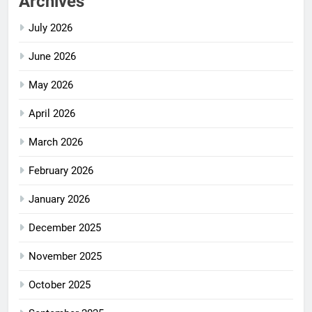
Archives
July 2026
June 2026
May 2026
April 2026
March 2026
February 2026
January 2026
December 2025
November 2025
October 2025