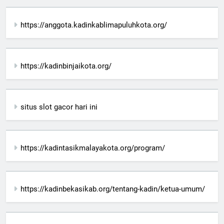
https://anggota.kadinkablimapuluhkota.org/
https://kadinbinjaikota.org/
situs slot gacor hari ini
https://kadintasikmalayakota.org/program/
https://kadinbekasikab.org/tentang-kadin/ketua-umum/