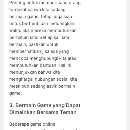
Penting untuk memberi tahu orang
terdekat bahwa kita sedang
bermain game, tetapi juga siap
untuk berhenti dan meluangkan
waktu jika mereka membutuhkan
perhatian kita. Setiap kali kita
bermain, pastikan untuk
memperhatikan jika ada yang
mencoba menghubungi kita atau
membutuhkan bantuan. Hal ini
menunjukkan bahwa kita
menghargai hubungan sosial kita
meskipun sedang asyik bermain
game.
3. Bermain Game yang Dapat
Dimainkan Bersama Teman
Beberapa game online