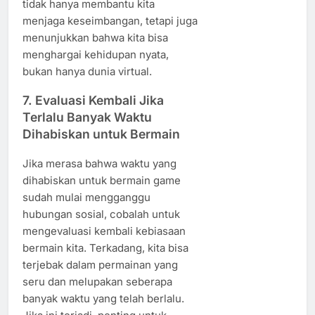
tidak hanya membantu kita
menjaga keseimbangan, tetapi juga
menunjukkan bahwa kita bisa
menghargai kehidupan nyata,
bukan hanya dunia virtual.
7. Evaluasi Kembali Jika
Terlalu Banyak Waktu
Dihabiskan untuk Bermain
Jika merasa bahwa waktu yang
dihabiskan untuk bermain game
sudah mulai mengganggu
hubungan sosial, cobalah untuk
mengevaluasi kembali kebiasaan
bermain kita. Terkadang, kita bisa
terjebak dalam permainan yang
seru dan melupakan seberapa
banyak waktu yang telah berlalu.