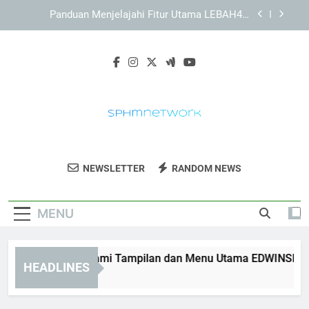
Skip
Panduan Memahami Fitur Utama EDWINSLOT
to
untuk Pengguna Baru secara Praktis
content
Panduan Memahami Fitur Utama LEBAH4D untuk
Pengguna Baru secara Praktis
Panduan Memahami Tampilan dan Menu Utama
EDWINSLOT
Panduan Menjelajahi Fitur Utama LEBAH4D
secara Efisien
Panduan Memahami Fitur Utama EDWINSLOT
untuk Pengguna Baru secara Praktis
SPHM Network
SPHM Network Memberikan Informasi Dan
Panduan Memahami Fitur Utama LEBAH4D untuk
NEWSLETTER
RANDOM NEWS
Pengguna Baru secara Praktis
Berita Terkini Untuk Masyarakat Modern.
Sumber Informasi Terpercaya.
MENU
anduan Memahami Tampilan dan Menu Utama EDWINSLOT
HEADLINES
Weeks Ago