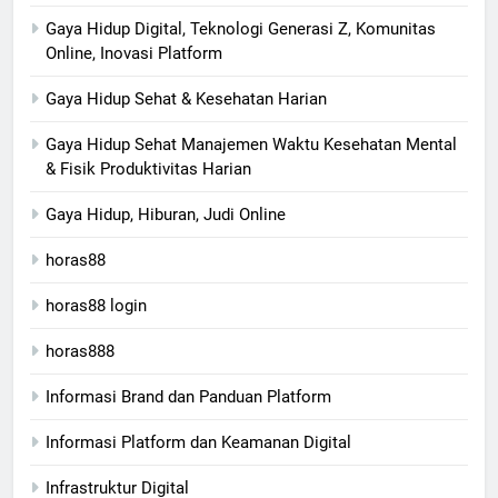
Gaya Hidup Digital, Teknologi Generasi Z, Komunitas
Online, Inovasi Platform
Gaya Hidup Sehat & Kesehatan Harian
Gaya Hidup Sehat Manajemen Waktu Kesehatan Mental
& Fisik Produktivitas Harian
Gaya Hidup, Hiburan, Judi Online
horas88
horas88 login
horas888
Informasi Brand dan Panduan Platform
Informasi Platform dan Keamanan Digital
Infrastruktur Digital