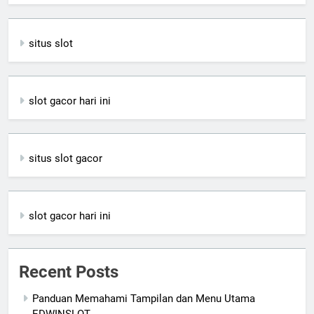
situs slot
slot gacor hari ini
situs slot gacor
slot gacor hari ini
Recent Posts
Panduan Memahami Tampilan dan Menu Utama
EDWINSLOT