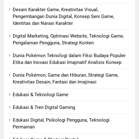
Desain Karakter Game, Kreativitas Visual,
Pengembangan Dunia Digital, Konsep Seni Game,
Identitas dan Narasi Karakter
Digital Marketing, Optimasi Website, Teknologi Game,
Pengalaman Pengguna, Strategi Konten
Dunia Pokémon Teknologi dalam Fiksi Budaya Populer
Etika dan Inovasi Edukasi Imajinatif Analisis Konsep
Dunia Pokémon, Game dan Hiburan, Strategi Game,
Kreativitas Desain, Fantasi dan Imajinasi
Edukasi & Teknologi Game
Edukasi & Tren Digital Gaming
Edukasi Digital, Psikologi Pengguna, Teknologi
Permainan