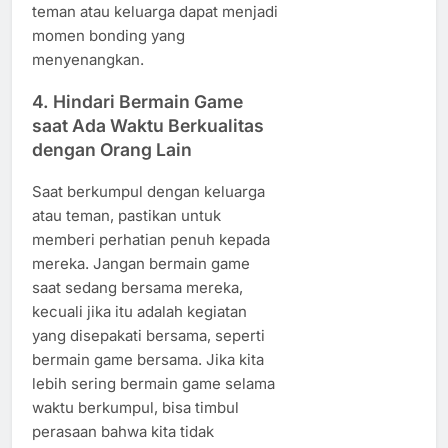
teman atau keluarga dapat menjadi
momen bonding yang
menyenangkan.
4. Hindari Bermain Game
saat Ada Waktu Berkualitas
dengan Orang Lain
Saat berkumpul dengan keluarga
atau teman, pastikan untuk
memberi perhatian penuh kepada
mereka. Jangan bermain game
saat sedang bersama mereka,
kecuali jika itu adalah kegiatan
yang disepakati bersama, seperti
bermain game bersama. Jika kita
lebih sering bermain game selama
waktu berkumpul, bisa timbul
perasaan bahwa kita tidak