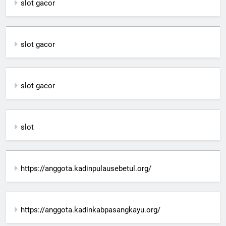
slot gacor
slot gacor
slot gacor
slot
https://anggota.kadinpulausebetul.org/
https://anggota.kadinkabpasangkayu.org/