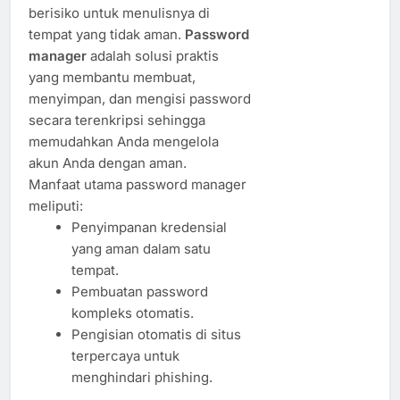
berisiko untuk menulisnya di
tempat yang tidak aman.
Password
manager
adalah solusi praktis
yang membantu membuat,
menyimpan, dan mengisi password
secara terenkripsi sehingga
memudahkan Anda mengelola
akun Anda dengan aman.
Manfaat utama password manager
meliputi:
Penyimpanan kredensial
yang aman dalam satu
tempat.
Pembuatan password
kompleks otomatis.
Pengisian otomatis di situs
terpercaya untuk
menghindari phishing.