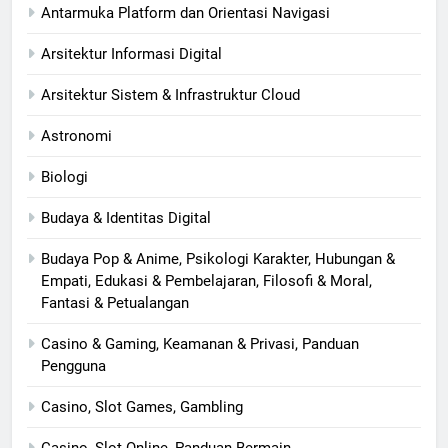
Antarmuka Platform dan Orientasi Navigasi
Arsitektur Informasi Digital
Arsitektur Sistem & Infrastruktur Cloud
Astronomi
Biologi
Budaya & Identitas Digital
Budaya Pop & Anime, Psikologi Karakter, Hubungan &
Empati, Edukasi & Pembelajaran, Filosofi & Moral,
Fantasi & Petualangan
Casino & Gaming, Keamanan & Privasi, Panduan
Pengguna
Casino, Slot Games, Gambling
Casino, Slot Online, Panduan Bermain