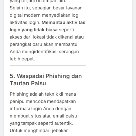
yang terjadi di tempat lain.
Selain itu, sebagian besar layanan
digital modern menyediakan log
aktivitas login.
Memantau aktivitas
login yang tidak biasa
seperti
akses dari lokasi tidak dikenal atau
perangkat baru akan membantu
Anda mengidentifikasi serangan
lebih cepat.
5. Waspadai Phishing dan
Tautan Palsu
Phishing adalah teknik di mana
penipu mencoba mendapatkan
informasi login Anda dengan
membuat situs atau email palsu
yang tampak seperti autentik.
Untuk menghindari jebakan