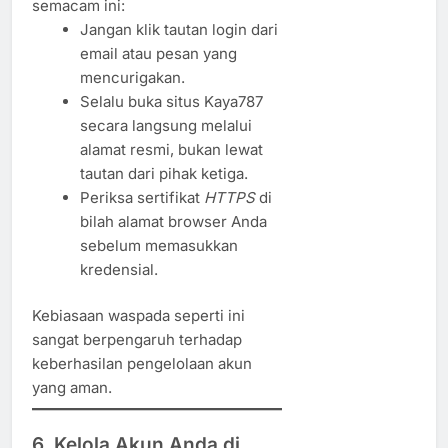
semacam ini:
Jangan klik tautan login dari
email atau pesan yang
mencurigakan.
Selalu buka situs Kaya787
secara langsung melalui
alamat resmi, bukan lewat
tautan dari pihak ketiga.
Periksa sertifikat
HTTPS
di
bilah alamat browser Anda
sebelum memasukkan
kredensial.
Kebiasaan waspada seperti ini
sangat berpengaruh terhadap
keberhasilan pengelolaan akun
yang aman.
6. Kelola Akun Anda di