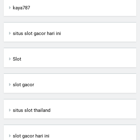
kaya787
situs slot gacor hari ini
Slot
slot gacor
situs slot thailand
slot gacor hari ini