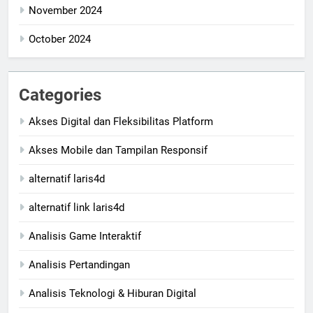
November 2024
October 2024
Categories
Akses Digital dan Fleksibilitas Platform
Akses Mobile dan Tampilan Responsif
alternatif laris4d
alternatif link laris4d
Analisis Game Interaktif
Analisis Pertandingan
Analisis Teknologi & Hiburan Digital