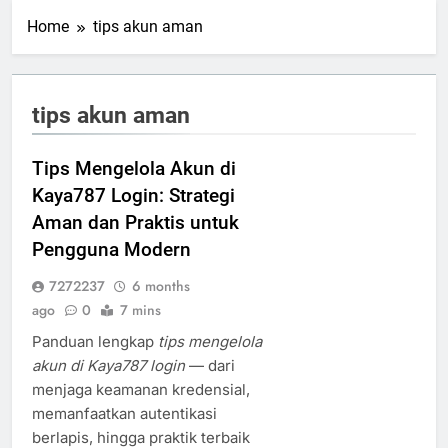
Home
tips akun aman
tips akun aman
Tips Mengelola Akun di
Kaya787 Login: Strategi
Aman dan Praktis untuk
Pengguna Modern
7272237
6 months
ago
0
7 mins
Panduan lengkap
tips mengelola
akun di Kaya787 login
— dari
menjaga keamanan kredensial,
memanfaatkan autentikasi
berlapis, hingga praktik terbaik