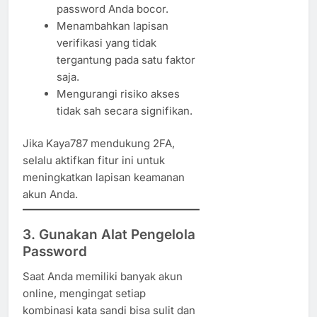
password Anda bocor.
Menambahkan lapisan
verifikasi yang tidak
tergantung pada satu faktor
saja.
Mengurangi risiko akses
tidak sah secara signifikan.
Jika Kaya787 mendukung 2FA,
selalu aktifkan fitur ini untuk
meningkatkan lapisan keamanan
akun Anda.
3. Gunakan Alat Pengelola
Password
Saat Anda memiliki banyak akun
online, mengingat setiap
kombinasi kata sandi bisa sulit dan