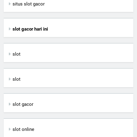
situs slot gacor
slot gacor hari ini
slot
slot
slot gacor
slot online