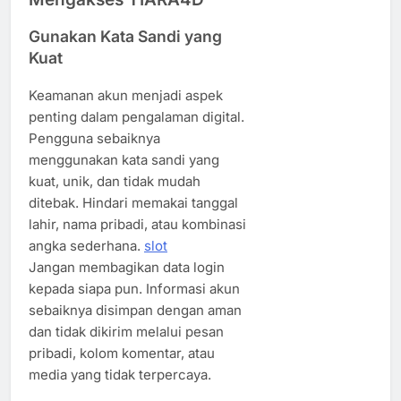
Gunakan Kata Sandi yang
Kuat
Keamanan akun menjadi aspek
penting dalam pengalaman digital.
Pengguna sebaiknya
menggunakan kata sandi yang
kuat, unik, dan tidak mudah
ditebak. Hindari memakai tanggal
lahir, nama pribadi, atau kombinasi
angka sederhana.
slot
Jangan membagikan data login
kepada siapa pun. Informasi akun
sebaiknya disimpan dengan aman
dan tidak dikirim melalui pesan
pribadi, kolom komentar, atau
media yang tidak terpercaya.