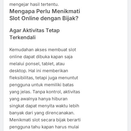
mengejar hasil tertentu.
Mengapa Perlu Menikmati
Slot Online dengan Bijak?
Agar Aktivitas Tetap
Terkendali
Kemudahan akses membuat slot
online dapat dibuka kapan saja
melalui ponsel, tablet, atau
desktop. Hal ini memberikan
fleksibilitas, tetapi juga menuntut
pengguna untuk memiliki batas
yang jelas. Tanpa kontrol, aktivitas
yang awalnya hanya hiburan
singkat dapat menyita waktu lebih
banyak dari yang direncanakan.
Menikmati slot secara bijak berarti
pengguna tahu kapan harus mulai