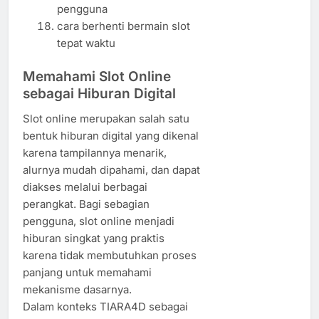
pengguna
cara berhenti bermain slot
tepat waktu
Memahami Slot Online
sebagai Hiburan Digital
Slot online merupakan salah satu
bentuk hiburan digital yang dikenal
karena tampilannya menarik,
alurnya mudah dipahami, dan dapat
diakses melalui berbagai
perangkat. Bagi sebagian
pengguna, slot online menjadi
hiburan singkat yang praktis
karena tidak membutuhkan proses
panjang untuk memahami
mekanisme dasarnya.
Dalam konteks TIARA4D sebagai