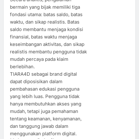
bermain yang bijak memiliki tiga
fondasi utama: batas saldo, batas
waktu, dan sikap realistis. Batas
saldo membantu menjaga kondisi
finansial, batas waktu menjaga
keseimbangan aktivitas, dan sikap
realistis membantu pengguna tidak
mudah percaya pada klaim
berlebihan.
TIARA4D sebagai brand digital
dapat diposisikan dalam
pembahasan edukasi pengguna
yang lebih luas. Pengguna tidak
hanya membutuhkan akses yang
mudah, tetapi juga pemahaman
tentang keamanan, kenyamanan,
dan tanggung jawab dalam
menggunakan platform digital.