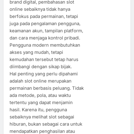
brand digital, pembahasan slot
online sebaiknya tidak hanya
berfokus pada permainan, tetapi
juga pada pengalaman pengguna,
keamanan akun, tampilan platform,
dan cara menjaga kontrol pribadi.
Pengguna modern membutuhkan
akses yang mudah, tetapi
kemudahan tersebut tetap harus
diimbangi dengan sikap bijak.
Hal penting yang perlu dipahami
adalah slot online merupakan
permainan berbasis peluang. Tidak
ada metode, pola, atau waktu
tertentu yang dapat menjamin
hasil. Karena itu, pengguna
sebaiknya melihat slot sebagai
hiburan, bukan sebagai cara untuk
mendapatkan penghasilan atau