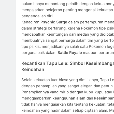
bukan hanya menantang pelatih dengan kekuatannya
mengajarkan pelajaran penting mengenai kekuatan s
pengendalian diri.
Kehadiran
Psychic Surge
dalam pertempuran mena
dalam strategi bertarung, karena Pokémon tipe psik
mendapatkan keuntungan dari medan yang diciptaka
membuatnya sangat berharga dalam tim yang berf
tipe psikis, menjadikannya salah satu Pokémon leg
berguna baik dalam
Battle Royale
maupun pertarung
Kecantikan Tapu Lele: Simbol Keseimbang
Keindahan
Selain kekuatan luar biasa yang dimilikinya, Tapu Le
dengan penampilan yang sangat elegan dan penuh 
Penampilannya yang mirip dengan kupu-kupu atau 
menggambarkan
keanggunan alam
dan
keseimban
tidak hanya mengajarkan kita tentang kekuatan, tet
keindahan yang hadir dalam setiap ciptaan alam. 