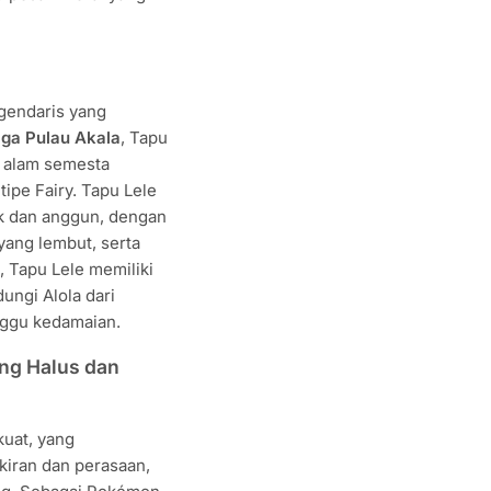
egendaris yang
ga Pulau Akala
, Tapu
n alam semesta
tipe Fairy. Tapu Lele
k dan anggun, dengan
yang lembut, serta
 Tapu Lele memiliki
ungi Alola dari
ggu kedamaian.
ang Halus dan
kuat, yang
iran dan perasaan,