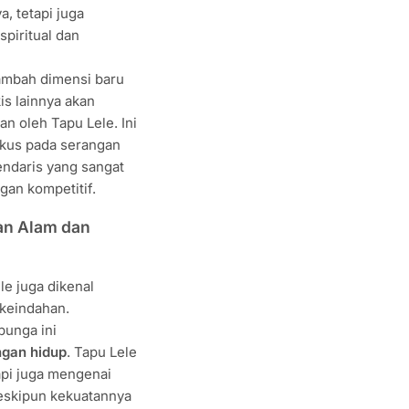
, tetapi juga
piritual dan
mbah dimensi baru
is lainnya akan
n oleh Tapu Lele. Ini
okus pada serangan
endaris yang sangat
an kompetitif.
an Alam dan
le juga dikenal
keindahan.
bunga ini
gan hidup
. Tapu Lele
api juga mengenai
Meskipun kekuatannya