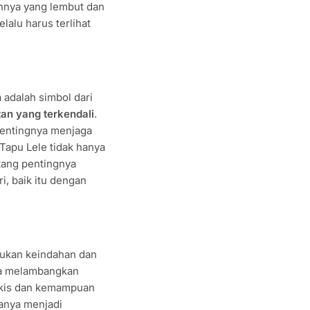
nya yang lembut dan
lalu harus terlihat
 adalah simbol dari
an yang terkendali
.
pentingnya menjaga
Tapu Lele tidak hanya
ntang pentingnya
, baik itu dengan
ukan keindahan dan
 ia melambangkan
ikis dan kemampuan
hanya menjadi