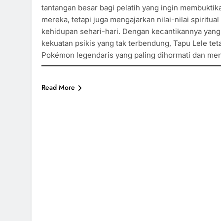
tantangan besar bagi pelatih yang ingin membukt
mereka, tetapi juga mengajarkan nilai-nilai spiritua
kehidupan sehari-hari. Dengan kecantikannya ya
kekuatan psikis yang tak terbendung, Tapu Lele tet
Pokémon legendaris yang paling dihormati dan men
Read More