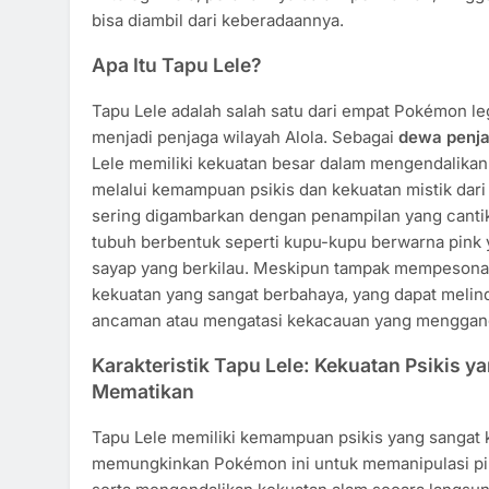
bisa diambil dari keberadaannya.
Apa Itu Tapu Lele?
Tapu Lele adalah salah satu dari empat Pokémon l
menjadi penjaga wilayah Alola. Sebagai
dewa penja
Lele memiliki kekuatan besar dalam mengendalika
melalui kemampuan psikis dan kekuatan mistik dari 
sering digambarkan dengan penampilan yang canti
tubuh berbentuk seperti kupu-kupu berwarna pink 
sayap yang berkilau. Meskipun tampak mempesona,
kekuatan yang sangat berbahaya, yang dapat melind
ancaman atau mengatasi kekacauan yang menggan
Karakteristik Tapu Lele: Kekuatan Psikis y
Mematikan
Tapu Lele memiliki kemampuan psikis yang sangat 
memungkinkan Pokémon ini untuk memanipulasi pik