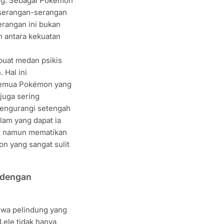
ng. Sebagai Pokémon
 serangan-serangan
erangan ini bukan
n antara kekuatan
buat medan psikis
 Hal ini
 semua Pokémon yang
 juga sering
mengurangi setengah
lam yang dapat ia
ut namun mematikan
on yang sangat sulit
 dengan
ewa pelindung yang
Lele tidak hanya