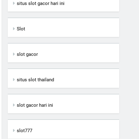
situs slot gacor hari ini
Slot
slot gacor
situs slot thailand
slot gacor hari ini
slot777