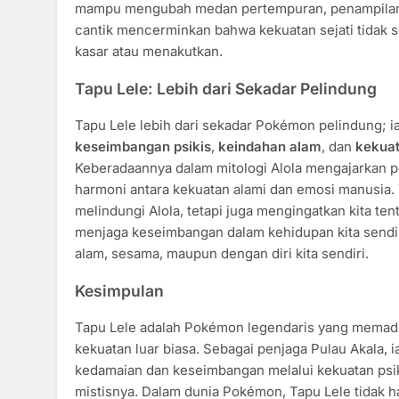
mampu mengubah medan pertempuran, penampilan
cantik mencerminkan bahwa kekuatan sejati tidak se
kasar atau menakutkan.
Tapu Lele: Lebih dari Sekadar Pelindung
Tapu Lele lebih dari sekadar Pokémon pelindung; ia
keseimbangan psikis
,
keindahan alam
, dan
kekuat
Keberadaannya dalam mitologi Alola mengajarkan 
harmoni antara kekuatan alami dan emosi manusia. 
melindungi Alola, tetapi juga mengingatkan kita te
menjaga keseimbangan dalam kehidupan kita sendiri
alam, sesama, maupun dengan diri kita sendiri.
Kesimpulan
Tapu Lele adalah Pokémon legendaris yang memad
kekuatan luar biasa. Sebagai penjaga Pulau Akala,
kedamaian dan keseimbangan melalui kekuatan ps
mistisnya. Dalam dunia Pokémon, Tapu Lele tidak 