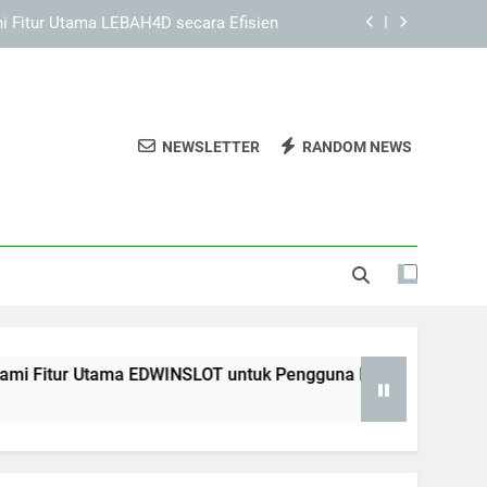
i Fitur Utama LEBAH4D secara Efisien
 untuk Pengguna Baru secara Praktis
 untuk Pengguna Baru secara Praktis
NEWSLETTER
RANDOM NEWS
ampilan dan Menu Utama EDWINSLOT
i Fitur Utama LEBAH4D secara Efisien
t Modern. Sumber Informasi Terpercaya.
 untuk Pengguna Baru secara Praktis
 untuk Pengguna Baru secara Praktis
ma EDWINSLOT untuk Pengguna Baru secara Praktis
P
2 