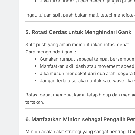
Jika turret inner sudah hancur, jangan push
Ingat, tujuan split push bukan mati, tetapi mencipta
5. Rotasi Cerdas untuk Menghindari Gank
Split push yang aman membutuhkan rotasi cepat.
Cara menghindari gank:
Gunakan rumput sebagai tempat bersembuny
Manfaatkan skill dash atau movement speed
Jika musuh mendekat dari dua arah, segera t
Jangan terlalu serakah untuk satu wave jika 
Rotasi cepat membuat kamu tetap hidup dan menjag
tertekan.
6. Manfaatkan Minion sebagai Pengalih Pe
Minion adalah alat strategi yang sangat penting. D