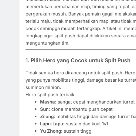
memerlukan pemahaman map, timing yang tepat, d
pergerakan musuh. Banyak pemain gagal melakukan
terlalu maju, tidak memperhatikan map, atau tidak 
cocok sehingga mudah tertangkap. Artikel ini mem
lengkap agar split push dapat dilakukan secara aman
menguntungkan tim.
1. Pilih Hero yang Cocok untuk Split Push
Tidak semua hero dirancang untuk split push. Hero
yang punya mobilitas tinggi, damage besar ke turr
summon minion.
Hero split push terbaik:
Masha:
sangat cepat menghancurkan turret
Sun:
clone membantu push cepat
Zilong:
mobilitas tinggi dan damage turret b
Lapu-Lapu:
sustain dan kuat 1v1
Yu Zhong:
sustain tinggi