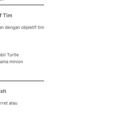
f Tim
kan dengan objektif tim
il Turtle
sama minion
ush
ret atau