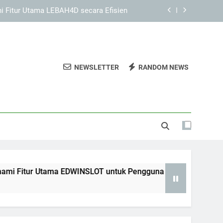
i Fitur Utama LEBAH4D secara Efisien
 untuk Pengguna Baru secara Praktis
 untuk Pengguna Baru secara Praktis
NEWSLETTER
RANDOM NEWS
ampilan dan Menu Utama EDWINSLOT
i Fitur Utama LEBAH4D secara Efisien
t Modern. Sumber Informasi Terpercaya.
 untuk Pengguna Baru secara Praktis
 untuk Pengguna Baru secara Praktis
ama EDWINSLOT untuk Pengguna Baru secara Praktis
P
3