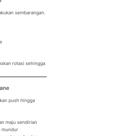
h
dilakukan sembarangan.
e
skan rotasi sehingga
Lane
akan push hingga
an maju sendirian
a mundur