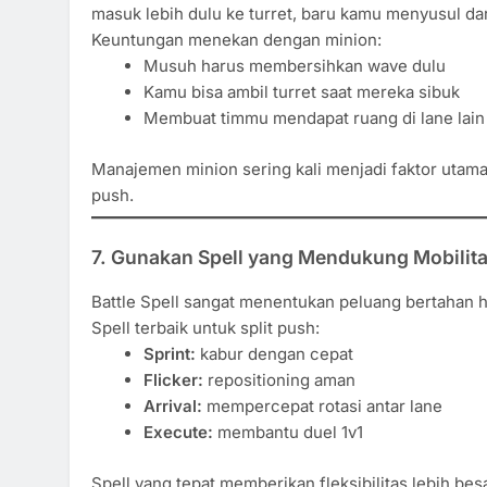
masuk lebih dulu ke turret, baru kamu menyusul dar
Keuntungan menekan dengan minion:
Musuh harus membersihkan wave dulu
Kamu bisa ambil turret saat mereka sibuk
Membuat timmu mendapat ruang di lane lain
Manajemen minion sering kali menjadi faktor utama 
push.
7. Gunakan Spell yang Mendukung Mobilit
Battle Spell sangat menentukan peluang bertahan hi
Spell terbaik untuk split push:
Sprint:
kabur dengan cepat
Flicker:
repositioning aman
Arrival:
mempercepat rotasi antar lane
Execute:
membantu duel 1v1
Spell yang tepat memberikan fleksibilitas lebih besa