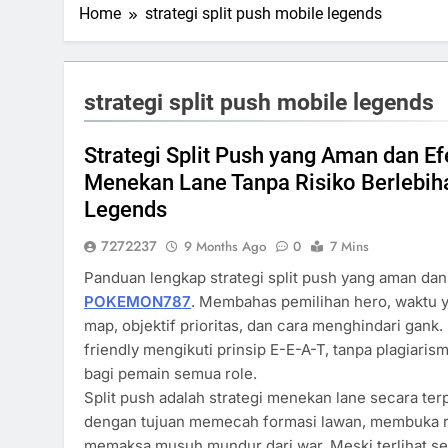
Home
strategi split push mobile legends
strategi split push mobile legends
Strategi Split Push yang Aman dan Efe
Menekan Lane Tanpa Risiko Berlebih
Legends
7272237
9 Months Ago
0
7 Mins
Panduan lengkap strategi split push yang aman dan 
POKEMON787
. Membahas pemilihan hero, waktu y
map, objektif prioritas, dan cara menghindari gank.
friendly mengikuti prinsip E-E-A-T, tanpa plagiari
bagi pemain semua role.
Split push adalah strategi menekan lane secara terp
dengan tujuan memecah formasi lawan, membuka ru
memaksa musuh mundur dari war. Meski terlihat se