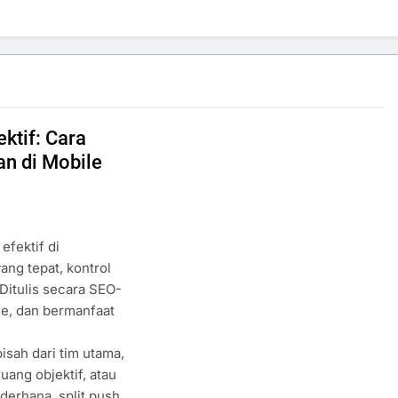
ktif: Cara
an di Mobile
efektif di
ang tepat, kontrol
 Ditulis secara SEO-
sme, dan bermanfaat
isah dari tim utama,
ang objektif, atau
derhana, split push