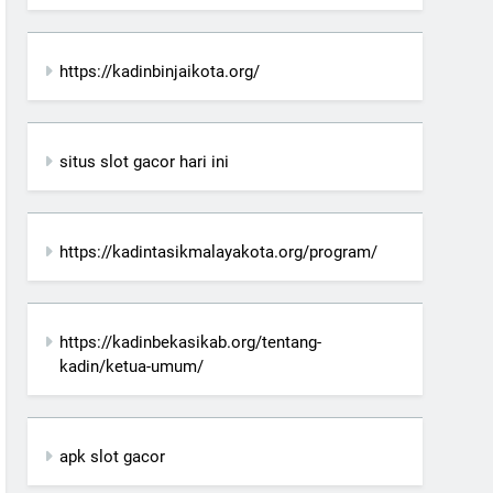
https://kadinbinjaikota.org/
situs slot gacor hari ini
https://kadintasikmalayakota.org/program/
https://kadinbekasikab.org/tentang-
kadin/ketua-umum/
apk slot gacor