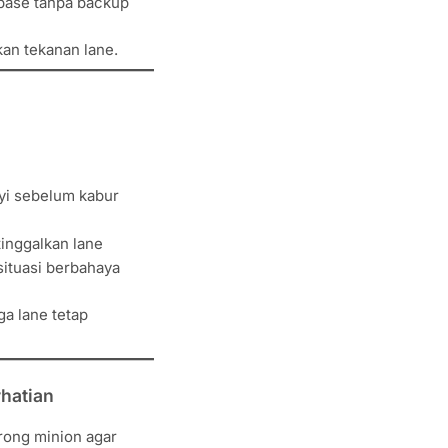
 base tanpa backup
kan tekanan lane.
i sebelum kabur
inggalkan lane
situasi berbahaya
a lane tetap
rhatian
orong minion agar