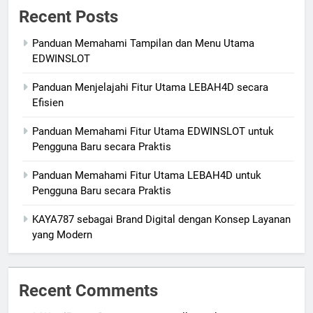
Recent Posts
Panduan Memahami Tampilan dan Menu Utama
EDWINSLOT
Panduan Menjelajahi Fitur Utama LEBAH4D secara
Efisien
Panduan Memahami Fitur Utama EDWINSLOT untuk
Pengguna Baru secara Praktis
Panduan Memahami Fitur Utama LEBAH4D untuk
Pengguna Baru secara Praktis
KAYA787 sebagai Brand Digital dengan Konsep Layanan
yang Modern
Recent Comments