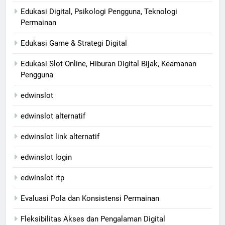
Edukasi Digital, Psikologi Pengguna, Teknologi
Permainan
Edukasi Game & Strategi Digital
Edukasi Slot Online, Hiburan Digital Bijak, Keamanan
Pengguna
edwinslot
edwinslot alternatif
edwinslot link alternatif
edwinslot login
edwinslot rtp
Evaluasi Pola dan Konsistensi Permainan
Fleksibilitas Akses dan Pengalaman Digital