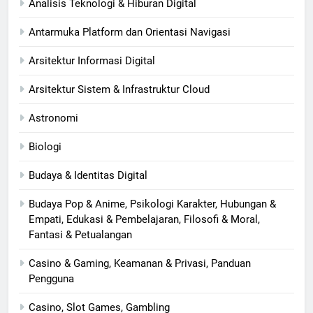
Analisis Teknologi & Hiburan Digital
Antarmuka Platform dan Orientasi Navigasi
Arsitektur Informasi Digital
Arsitektur Sistem & Infrastruktur Cloud
Astronomi
Biologi
Budaya & Identitas Digital
Budaya Pop & Anime, Psikologi Karakter, Hubungan &
Empati, Edukasi & Pembelajaran, Filosofi & Moral,
Fantasi & Petualangan
Casino & Gaming, Keamanan & Privasi, Panduan
Pengguna
Casino, Slot Games, Gambling