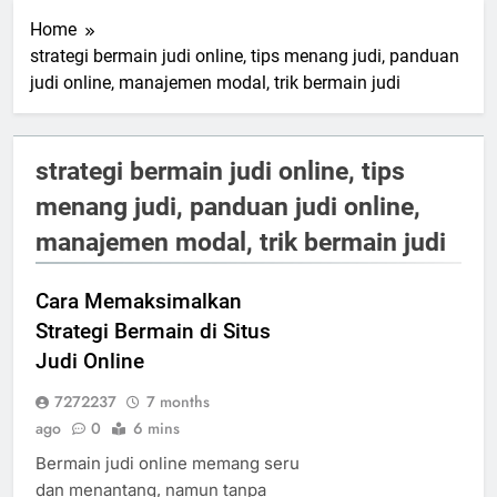
Home
strategi bermain judi online, tips menang judi, panduan
judi online, manajemen modal, trik bermain judi
strategi bermain judi online, tips
menang judi, panduan judi online,
manajemen modal, trik bermain judi
Cara Memaksimalkan
Strategi Bermain di Situs
Judi Online
7272237
7 months
ago
0
6 mins
Bermain judi online memang seru
dan menantang, namun tanpa