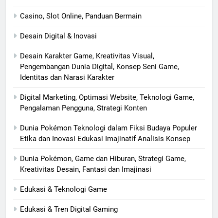
Casino, Slot Online, Panduan Bermain
Desain Digital & Inovasi
Desain Karakter Game, Kreativitas Visual,
Pengembangan Dunia Digital, Konsep Seni Game,
Identitas dan Narasi Karakter
Digital Marketing, Optimasi Website, Teknologi Game,
Pengalaman Pengguna, Strategi Konten
Dunia Pokémon Teknologi dalam Fiksi Budaya Populer
Etika dan Inovasi Edukasi Imajinatif Analisis Konsep
Dunia Pokémon, Game dan Hiburan, Strategi Game,
Kreativitas Desain, Fantasi dan Imajinasi
Edukasi & Teknologi Game
Edukasi & Tren Digital Gaming