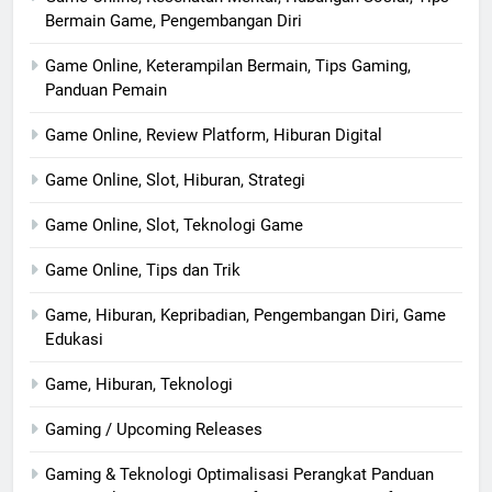
Bermain Game, Pengembangan Diri
Game Online, Keterampilan Bermain, Tips Gaming,
Panduan Pemain
Game Online, Review Platform, Hiburan Digital
Game Online, Slot, Hiburan, Strategi
Game Online, Slot, Teknologi Game
Game Online, Tips dan Trik
Game, Hiburan, Kepribadian, Pengembangan Diri, Game
Edukasi
Game, Hiburan, Teknologi
Gaming / Upcoming Releases
Gaming & Teknologi Optimalisasi Perangkat Panduan