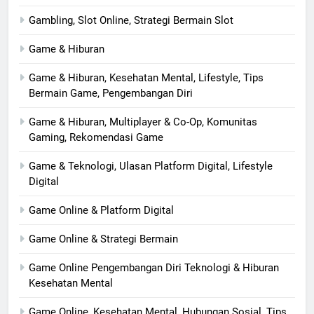
Gambling, Slot Online, Strategi Bermain Slot
Game & Hiburan
Game & Hiburan, Kesehatan Mental, Lifestyle, Tips
Bermain Game, Pengembangan Diri
Game & Hiburan, Multiplayer & Co-Op, Komunitas
Gaming, Rekomendasi Game
Game & Teknologi, Ulasan Platform Digital, Lifestyle
Digital
Game Online & Platform Digital
Game Online & Strategi Bermain
Game Online Pengembangan Diri Teknologi & Hiburan
Kesehatan Mental
Game Online, Kesehatan Mental, Hubungan Sosial, Tips