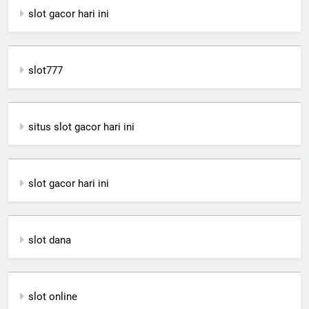
slot gacor hari ini
slot777
situs slot gacor hari ini
slot gacor hari ini
slot dana
slot online