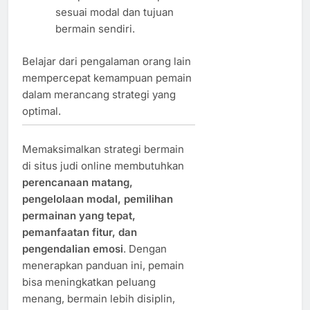
sesuai modal dan tujuan
bermain sendiri.
Belajar dari pengalaman orang lain
mempercepat kemampuan pemain
dalam merancang strategi yang
optimal.
Memaksimalkan strategi bermain
di situs judi online membutuhkan
perencanaan matang,
pengelolaan modal, pemilihan
permainan yang tepat,
pemanfaatan fitur, dan
pengendalian emosi
. Dengan
menerapkan panduan ini, pemain
bisa meningkatkan peluang
menang, bermain lebih disiplin,