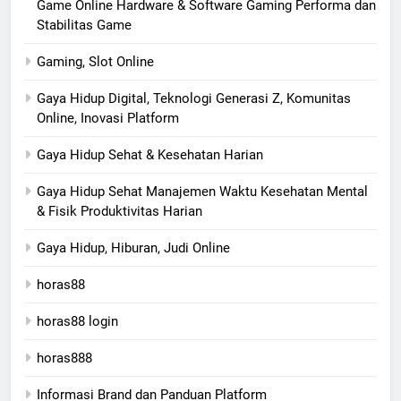
Game Online Hardware & Software Gaming Performa dan
Stabilitas Game
Gaming, Slot Online
Gaya Hidup Digital, Teknologi Generasi Z, Komunitas
Online, Inovasi Platform
Gaya Hidup Sehat & Kesehatan Harian
Gaya Hidup Sehat Manajemen Waktu Kesehatan Mental
& Fisik Produktivitas Harian
Gaya Hidup, Hiburan, Judi Online
horas88
horas88 login
horas888
Informasi Brand dan Panduan Platform