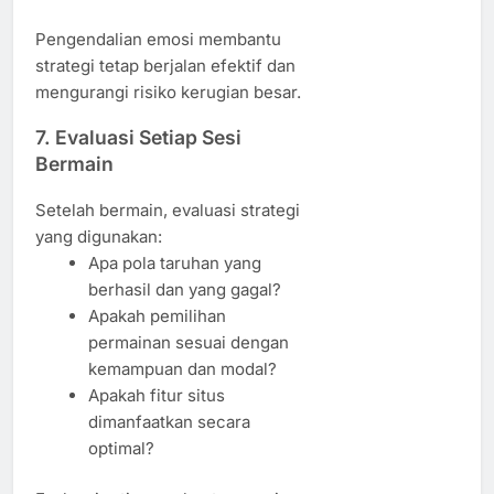
Pengendalian emosi membantu
strategi tetap berjalan efektif dan
mengurangi risiko kerugian besar.
7. Evaluasi Setiap Sesi
Bermain
Setelah bermain, evaluasi strategi
yang digunakan:
Apa pola taruhan yang
berhasil dan yang gagal?
Apakah pemilihan
permainan sesuai dengan
kemampuan dan modal?
Apakah fitur situs
dimanfaatkan secara
optimal?