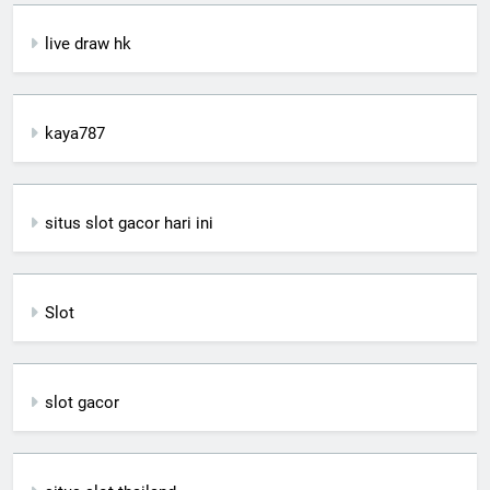
live draw hk
kaya787
situs slot gacor hari ini
Slot
slot gacor