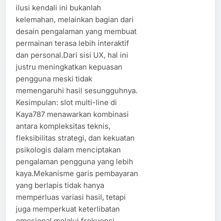
ilusi kendali ini bukanlah
kelemahan, melainkan bagian dari
desain pengalaman yang membuat
permainan terasa lebih interaktif
dan personal.Dari sisi UX, hal ini
justru meningkatkan kepuasan
pengguna meski tidak
memengaruhi hasil sesungguhnya.
Kesimpulan: slot multi-line di
Kaya787 menawarkan kombinasi
antara kompleksitas teknis,
fleksibilitas strategi, dan kekuatan
psikologis dalam menciptakan
pengalaman pengguna yang lebih
kaya.Mekanisme garis pembayaran
yang berlapis tidak hanya
memperluas variasi hasil, tetapi
juga memperkuat keterlibatan
emosional melalui frekuensi