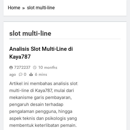
Home
slot multi-line
slot multi-line
Analisis Slot Multi-Line di
Kaya787
7272237
10 months
ago
0
6 mins
Artikel ini membahas analisis slot
multi-line di Kaya787, mulai dari
mekanisme garis pembayaran,
pengaruh desain terhadap
pengalaman pengguna, hingga
aspek teknis dan psikologis yang
membentuk keterlibatan pemain.