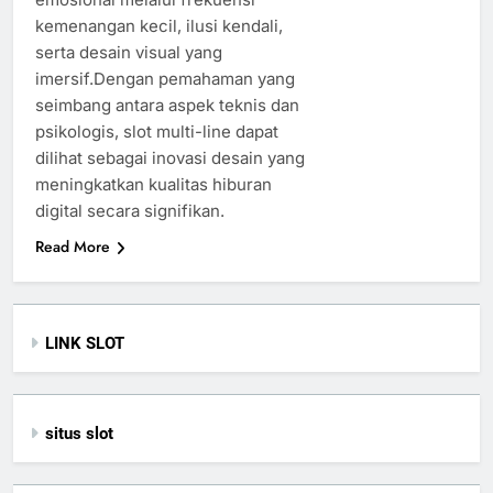
kemenangan kecil, ilusi kendali,
serta desain visual yang
imersif.Dengan pemahaman yang
seimbang antara aspek teknis dan
psikologis, slot multi-line dapat
dilihat sebagai inovasi desain yang
meningkatkan kualitas hiburan
digital secara signifikan.
Read More
LINK SLOT
situs slot