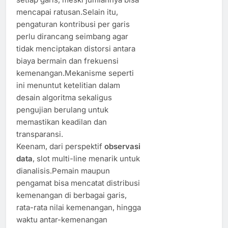
mencapai ratusan.Selain itu,
pengaturan kontribusi per garis
perlu dirancang seimbang agar
tidak menciptakan distorsi antara
biaya bermain dan frekuensi
kemenangan.Mekanisme seperti
ini menuntut ketelitian dalam
desain algoritma sekaligus
pengujian berulang untuk
memastikan keadilan dan
transparansi.
Keenam, dari perspektif
observasi
data
, slot multi-line menarik untuk
dianalisis.Pemain maupun
pengamat bisa mencatat distribusi
kemenangan di berbagai garis,
rata-rata nilai kemenangan, hingga
waktu antar-kemenangan