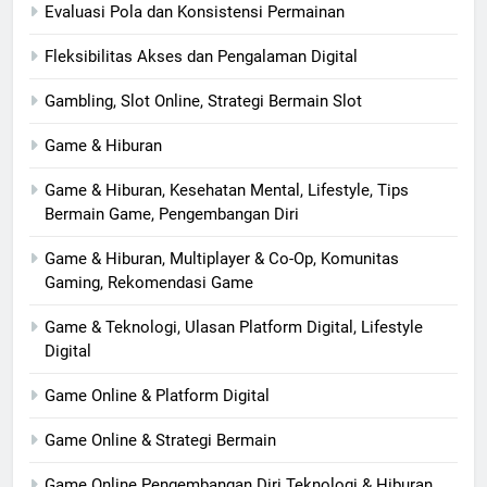
Evaluasi Pola dan Konsistensi Permainan
Fleksibilitas Akses dan Pengalaman Digital
Gambling, Slot Online, Strategi Bermain Slot
Game & Hiburan
Game & Hiburan, Kesehatan Mental, Lifestyle, Tips
Bermain Game, Pengembangan Diri
Game & Hiburan, Multiplayer & Co-Op, Komunitas
Gaming, Rekomendasi Game
Game & Teknologi, Ulasan Platform Digital, Lifestyle
Digital
Game Online & Platform Digital
Game Online & Strategi Bermain
Game Online Pengembangan Diri Teknologi & Hiburan