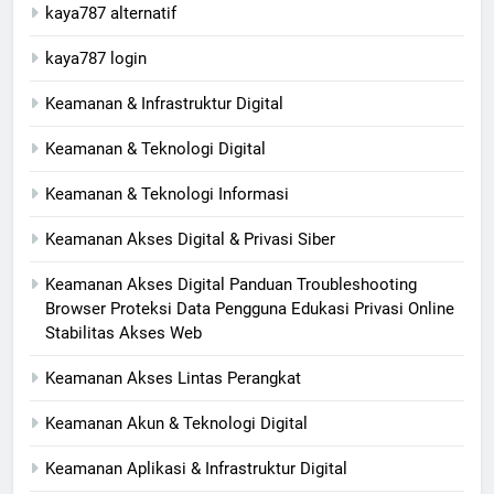
kaya787 alternatif
kaya787 login
Keamanan & Infrastruktur Digital
Keamanan & Teknologi Digital
Keamanan & Teknologi Informasi
Keamanan Akses Digital & Privasi Siber
Keamanan Akses Digital Panduan Troubleshooting
Browser Proteksi Data Pengguna Edukasi Privasi Online
Stabilitas Akses Web
Keamanan Akses Lintas Perangkat
Keamanan Akun & Teknologi Digital
Keamanan Aplikasi & Infrastruktur Digital