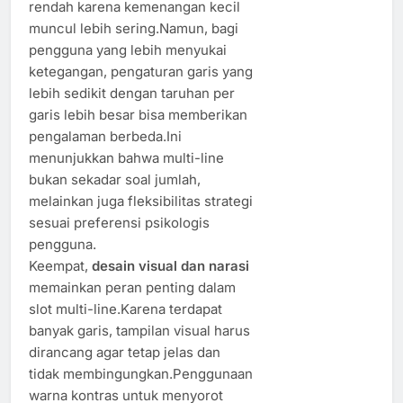
rendah karena kemenangan kecil
muncul lebih sering.Namun, bagi
pengguna yang lebih menyukai
ketegangan, pengaturan garis yang
lebih sedikit dengan taruhan per
garis lebih besar bisa memberikan
pengalaman berbeda.Ini
menunjukkan bahwa multi-line
bukan sekadar soal jumlah,
melainkan juga fleksibilitas strategi
sesuai preferensi psikologis
pengguna.
Keempat,
desain visual dan narasi
memainkan peran penting dalam
slot multi-line.Karena terdapat
banyak garis, tampilan visual harus
dirancang agar tetap jelas dan
tidak membingungkan.Penggunaan
warna kontras untuk menyorot