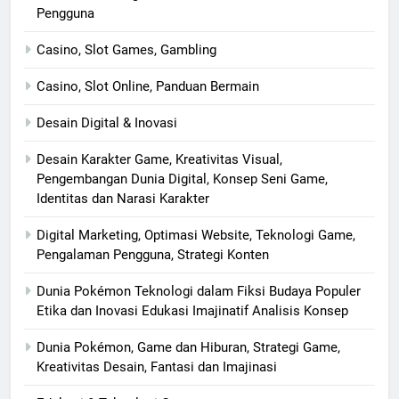
Pengguna
Casino, Slot Games, Gambling
Casino, Slot Online, Panduan Bermain
Desain Digital & Inovasi
Desain Karakter Game, Kreativitas Visual,
Pengembangan Dunia Digital, Konsep Seni Game,
Identitas dan Narasi Karakter
Digital Marketing, Optimasi Website, Teknologi Game,
Pengalaman Pengguna, Strategi Konten
Dunia Pokémon Teknologi dalam Fiksi Budaya Populer
Etika dan Inovasi Edukasi Imajinatif Analisis Konsep
Dunia Pokémon, Game dan Hiburan, Strategi Game,
Kreativitas Desain, Fantasi dan Imajinasi