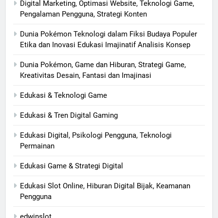
Digital Marketing, Optimasi Website, Teknologi Game,
Pengalaman Pengguna, Strategi Konten
Dunia Pokémon Teknologi dalam Fiksi Budaya Populer
Etika dan Inovasi Edukasi Imajinatif Analisis Konsep
Dunia Pokémon, Game dan Hiburan, Strategi Game,
Kreativitas Desain, Fantasi dan Imajinasi
Edukasi & Teknologi Game
Edukasi & Tren Digital Gaming
Edukasi Digital, Psikologi Pengguna, Teknologi
Permainan
Edukasi Game & Strategi Digital
Edukasi Slot Online, Hiburan Digital Bijak, Keamanan
Pengguna
edwinslot