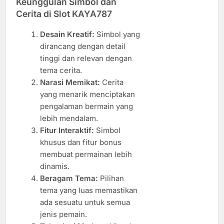
Keunggulan Simbol dan
Cerita di Slot KAYA787
Desain Kreatif:
Simbol yang
dirancang dengan detail
tinggi dan relevan dengan
tema cerita.
Narasi Memikat:
Cerita
yang menarik menciptakan
pengalaman bermain yang
lebih mendalam.
Fitur Interaktif:
Simbol
khusus dan fitur bonus
membuat permainan lebih
dinamis.
Beragam Tema:
Pilihan
tema yang luas memastikan
ada sesuatu untuk semua
jenis pemain.