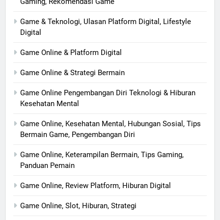
Gaming, Rekomendasi Game
Game & Teknologi, Ulasan Platform Digital, Lifestyle
Digital
Game Online & Platform Digital
Game Online & Strategi Bermain
Game Online Pengembangan Diri Teknologi & Hiburan
Kesehatan Mental
Game Online, Kesehatan Mental, Hubungan Sosial, Tips
Bermain Game, Pengembangan Diri
Game Online, Keterampilan Bermain, Tips Gaming,
Panduan Pemain
Game Online, Review Platform, Hiburan Digital
Game Online, Slot, Hiburan, Strategi