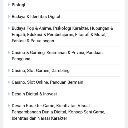
Biologi
Budaya & Identitas Digital
Budaya Pop & Anime, Psikologi Karakter, Hubungan &
Empati, Edukasi & Pembelajaran, Filosofi & Moral,
Fantasi & Petualangan
Casino & Gaming, Keamanan & Privasi, Panduan
Pengguna
Casino, Slot Games, Gambling
Casino, Slot Online, Panduan Bermain
Desain Digital & Inovasi
Desain Karakter Game, Kreativitas Visual,
Pengembangan Dunia Digital, Konsep Seni Game,
Identitas dan Narasi Karakter