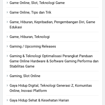
Game Online, Slot, Teknologi Game
Game Online, Tips dan Trik
Game, Hiburan, Kepribadian, Pengembangan Diri, Game
Edukasi
Game, Hiburan, Teknologi
Gaming / Upcoming Releases
Gaming & Teknologi Optimalisasi Perangkat Panduan
Game Online Hardware & Software Gaming Performa dan
Stabilitas Game
Gaming, Slot Online
Gaya Hidup Digital, Teknologi Generasi Z, Komunitas
Online, Inovasi Platform
Gaya Hidup Sehat & Kesehatan Harian