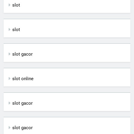
slot
slot
slot gacor
slot online
slot gacor
slot gacor