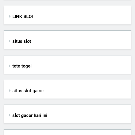
LINK SLOT
situs slot
toto togel
situs slot gacor
slot gacor hari ini