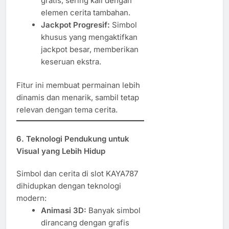
gratis, sering kali dengan
elemen cerita tambahan.
Jackpot Progresif:
Simbol
khusus yang mengaktifkan
jackpot besar, memberikan
keseruan ekstra.
Fitur ini membuat permainan lebih
dinamis dan menarik, sambil tetap
relevan dengan tema cerita.
6. Teknologi Pendukung untuk
Visual yang Lebih Hidup
Simbol dan cerita di slot KAYA787
dihidupkan dengan teknologi
modern:
Animasi 3D:
Banyak simbol
dirancang dengan grafis