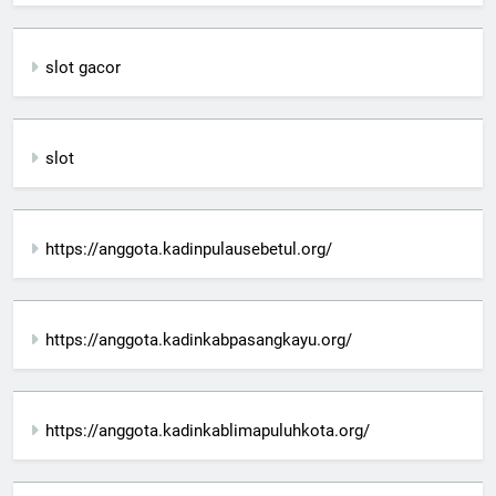
slot gacor
slot
https://anggota.kadinpulausebetul.org/
https://anggota.kadinkabpasangkayu.org/
https://anggota.kadinkablimapuluhkota.org/