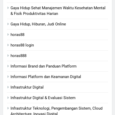
Gaya Hidup Sehat Manajemen Waktu Kesehatan Mental
& Fisik Produktivitas Harian
Gaya Hidup, Hiburan, Judi Online
horas88
horas88 login
horas888
Informasi Brand dan Panduan Platform
Informasi Platform dan Keamanan Digital
Infrastruktur Digital
Infrastruktur Digital & Evaluasi Sistem
Infrastruktur Teknologi, Pengembangan Sistem, Cloud
Architecture, Inovasi Digital