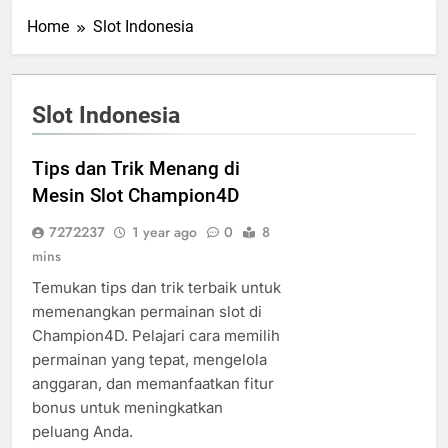
Home
Slot Indonesia
Slot Indonesia
Tips dan Trik Menang di
Mesin Slot Champion4D
7272237
1 year ago
0
8
mins
Temukan tips dan trik terbaik untuk
memenangkan permainan slot di
Champion4D. Pelajari cara memilih
permainan yang tepat, mengelola
anggaran, dan memanfaatkan fitur
bonus untuk meningkatkan
peluang Anda.