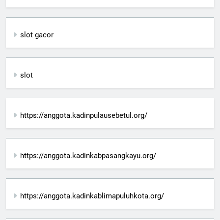
slot gacor
slot
https://anggota.kadinpulausebetul.org/
https://anggota.kadinkabpasangkayu.org/
https://anggota.kadinkablimapuluhkota.org/