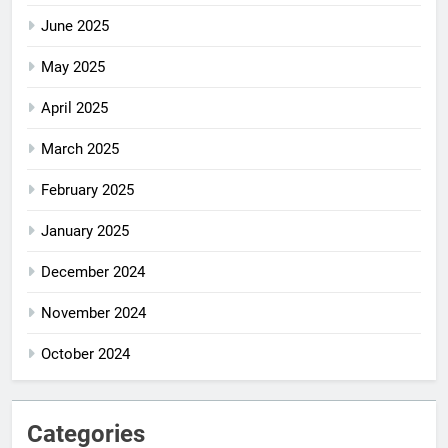
June 2025
May 2025
April 2025
March 2025
February 2025
January 2025
December 2024
November 2024
October 2024
Categories