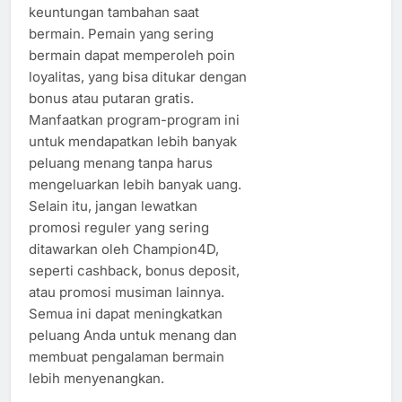
keuntungan tambahan saat
bermain. Pemain yang sering
bermain dapat memperoleh poin
loyalitas, yang bisa ditukar dengan
bonus atau putaran gratis.
Manfaatkan program-program ini
untuk mendapatkan lebih banyak
peluang menang tanpa harus
mengeluarkan lebih banyak uang.
Selain itu, jangan lewatkan
promosi reguler yang sering
ditawarkan oleh Champion4D,
seperti cashback, bonus deposit,
atau promosi musiman lainnya.
Semua ini dapat meningkatkan
peluang Anda untuk menang dan
membuat pengalaman bermain
lebih menyenangkan.