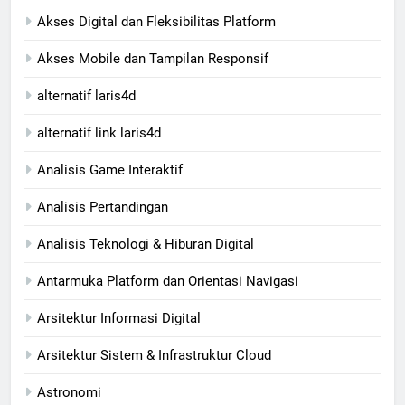
Akses Digital dan Fleksibilitas Platform
Akses Mobile dan Tampilan Responsif
alternatif laris4d
alternatif link laris4d
Analisis Game Interaktif
Analisis Pertandingan
Analisis Teknologi & Hiburan Digital
Antarmuka Platform dan Orientasi Navigasi
Arsitektur Informasi Digital
Arsitektur Sistem & Infrastruktur Cloud
Astronomi