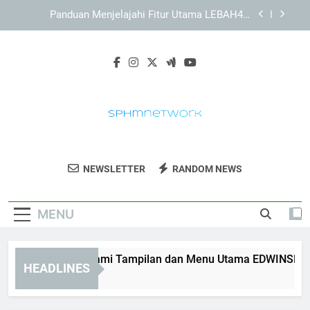
Skip
Panduan Memahami Fitur Utama EDWINSLOT
to
untuk Pengguna Baru secara Praktis
content
Panduan Memahami Fitur Utama LEBAH4D untuk
Pengguna Baru secara Praktis
Panduan Memahami Tampilan dan Menu Utama
EDWINSLOT
Panduan Menjelajahi Fitur Utama LEBAH4D
secara Efisien
Panduan Memahami Fitur Utama EDWINSLOT
untuk Pengguna Baru secara Praktis
SPHM Network
SPHM Network Memberikan Informasi Dan
Panduan Memahami Fitur Utama LEBAH4D untuk
NEWSLETTER
RANDOM NEWS
Pengguna Baru secara Praktis
Berita Terkini Untuk Masyarakat Modern.
Sumber Informasi Terpercaya.
MENU
anduan Memahami Tampilan dan Menu Utama EDWINSLOT
HEADLINES
Weeks Ago