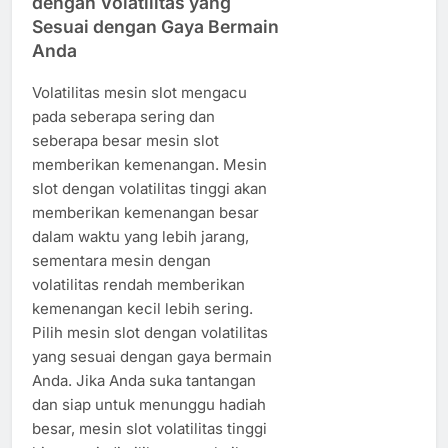
dengan Volatilitas yang
Sesuai dengan Gaya Bermain
Anda
Volatilitas mesin slot mengacu
pada seberapa sering dan
seberapa besar mesin slot
memberikan kemenangan. Mesin
slot dengan volatilitas tinggi akan
memberikan kemenangan besar
dalam waktu yang lebih jarang,
sementara mesin dengan
volatilitas rendah memberikan
kemenangan kecil lebih sering.
Pilih mesin slot dengan volatilitas
yang sesuai dengan gaya bermain
Anda. Jika Anda suka tantangan
dan siap untuk menunggu hadiah
besar, mesin slot volatilitas tinggi