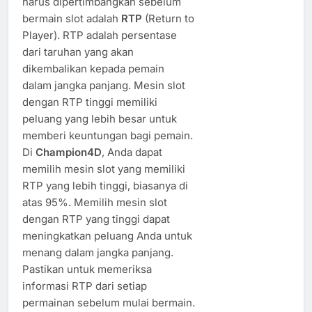
harus dipertimbangkan sebelum
bermain slot adalah
RTP
(Return to
Player). RTP adalah persentase
dari taruhan yang akan
dikembalikan kepada pemain
dalam jangka panjang. Mesin slot
dengan RTP tinggi memiliki
peluang yang lebih besar untuk
memberi keuntungan bagi pemain.
Di
Champion4D
, Anda dapat
memilih mesin slot yang memiliki
RTP yang lebih tinggi, biasanya di
atas 95%. Memilih mesin slot
dengan RTP yang tinggi dapat
meningkatkan peluang Anda untuk
menang dalam jangka panjang.
Pastikan untuk memeriksa
informasi RTP dari setiap
permainan sebelum mulai bermain.