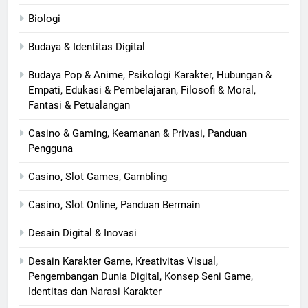
Biologi
Budaya & Identitas Digital
Budaya Pop & Anime, Psikologi Karakter, Hubungan &
Empati, Edukasi & Pembelajaran, Filosofi & Moral,
Fantasi & Petualangan
Casino & Gaming, Keamanan & Privasi, Panduan
Pengguna
Casino, Slot Games, Gambling
Casino, Slot Online, Panduan Bermain
Desain Digital & Inovasi
Desain Karakter Game, Kreativitas Visual,
Pengembangan Dunia Digital, Konsep Seni Game,
Identitas dan Narasi Karakter