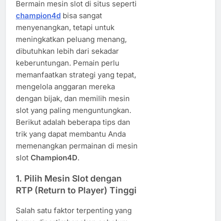
Bermain mesin slot di situs seperti
champion4d
bisa sangat
menyenangkan, tetapi untuk
meningkatkan peluang menang,
dibutuhkan lebih dari sekadar
keberuntungan. Pemain perlu
memanfaatkan strategi yang tepat,
mengelola anggaran mereka
dengan bijak, dan memilih mesin
slot yang paling menguntungkan.
Berikut adalah beberapa tips dan
trik yang dapat membantu Anda
memenangkan permainan di mesin
slot
Champion4D
.
1.
Pilih Mesin Slot dengan
RTP (Return to Player) Tinggi
Salah satu faktor terpenting yang