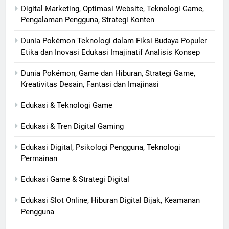
Digital Marketing, Optimasi Website, Teknologi Game,
Pengalaman Pengguna, Strategi Konten
Dunia Pokémon Teknologi dalam Fiksi Budaya Populer
Etika dan Inovasi Edukasi Imajinatif Analisis Konsep
Dunia Pokémon, Game dan Hiburan, Strategi Game,
Kreativitas Desain, Fantasi dan Imajinasi
Edukasi & Teknologi Game
Edukasi & Tren Digital Gaming
Edukasi Digital, Psikologi Pengguna, Teknologi
Permainan
Edukasi Game & Strategi Digital
Edukasi Slot Online, Hiburan Digital Bijak, Keamanan
Pengguna