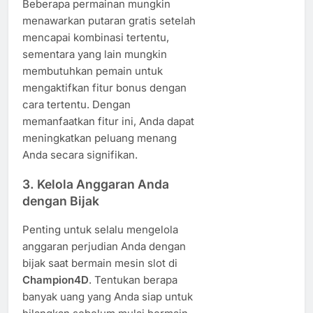
Beberapa permainan mungkin
menawarkan putaran gratis setelah
mencapai kombinasi tertentu,
sementara yang lain mungkin
membutuhkan pemain untuk
mengaktifkan fitur bonus dengan
cara tertentu. Dengan
memanfaatkan fitur ini, Anda dapat
meningkatkan peluang menang
Anda secara signifikan.
3.
Kelola Anggaran Anda
dengan Bijak
Penting untuk selalu mengelola
anggaran perjudian Anda dengan
bijak saat bermain mesin slot di
Champion4D
. Tentukan berapa
banyak uang yang Anda siap untuk