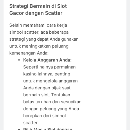
Strategi Bermain di Slot
Gacor dengan Scatter
Selain memahami cara kerja
simbol scatter, ada beberapa
strategi yang dapat Anda gunakan
untuk meningkatkan peluang
kemenangan Anda:
Kelola Anggaran Anda:
Seperti halnya permainan
kasino lainnya, penting
untuk mengelola anggaran
Anda dengan bijak saat
bermain slot. Tentukan
batas taruhan dan sesuaikan
dengan peluang yang Anda
harapkan dari simbol
scatter.
Pilih Mesin Slot dengan