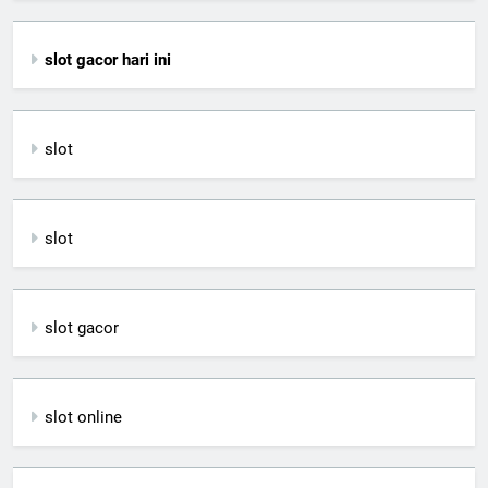
slot gacor hari ini
slot
slot
slot gacor
slot online