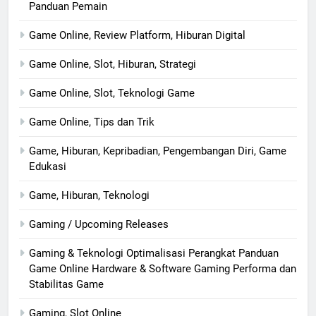
Panduan Pemain
Game Online, Review Platform, Hiburan Digital
Game Online, Slot, Hiburan, Strategi
Game Online, Slot, Teknologi Game
Game Online, Tips dan Trik
Game, Hiburan, Kepribadian, Pengembangan Diri, Game
Edukasi
Game, Hiburan, Teknologi
Gaming / Upcoming Releases
Gaming & Teknologi Optimalisasi Perangkat Panduan
Game Online Hardware & Software Gaming Performa dan
Stabilitas Game
Gaming, Slot Online