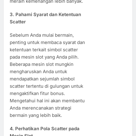
meraih kemenangan lebih banyak.
3.
Pahami Syarat dan Ketentuan
Scatter
Sebelum Anda mulai bermain,
penting untuk membaca syarat dan
ketentuan terkait simbol scatter
pada mesin slot yang Anda pilih.
Beberapa mesin slot mungkin
mengharuskan Anda untuk
mendapatkan sejumlah simbol
scatter tertentu di gulungan untuk
mengaktifkan fitur bonus.
Mengetahui hal ini akan membantu
Anda merencanakan strategi
bermain yang lebih baik.
4.
Perhatikan Pola Scatter pada
Mesin Slot