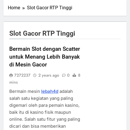
Home
Slot Gacor RTP Tinggi
Slot Gacor RTP Tinggi
Bermain Slot dengan Scatter
untuk Menang Lebih Banyak
di Mesin Gacor
7272237
2 years ago
0
8
mins
Bermain mesin
lebah4d
adalah
salah satu kegiatan yang paling
digemari oleh para pemain kasino,
baik itu di kasino fisik maupun
online. Salah satu fitur yang paling
dicari dan bisa memberikan