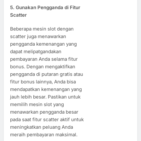
5.
Gunakan Pengganda di Fitur
Scatter
Beberapa mesin slot dengan
scatter juga menawarkan
pengganda kemenangan yang
dapat melipatgandakan
pembayaran Anda selama fitur
bonus. Dengan mengaktifkan
pengganda di putaran gratis atau
fitur bonus lainnya, Anda bisa
mendapatkan kemenangan yang
jauh lebih besar. Pastikan untuk
memilih mesin slot yang
menawarkan pengganda besar
pada saat fitur scatter aktif untuk
meningkatkan peluang Anda
meraih pembayaran maksimal.