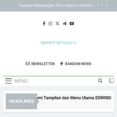
Skip
Panduan Memahami Fitur Utama EDWINSLOT
to
untuk Pengguna Baru secara Praktis
content
Panduan Memahami Fitur Utama LEBAH4D untuk
Pengguna Baru secara Praktis
Panduan Memahami Tampilan dan Menu Utama
EDWINSLOT
Panduan Menjelajahi Fitur Utama LEBAH4D
secara Efisien
Panduan Memahami Fitur Utama EDWINSLOT
untuk Pengguna Baru secara Praktis
SPHM Network
SPHM Network Memberikan Informasi Dan
Panduan Memahami Fitur Utama LEBAH4D untuk
NEWSLETTER
RANDOM NEWS
Pengguna Baru secara Praktis
Berita Terkini Untuk Masyarakat Modern.
Sumber Informasi Terpercaya.
MENU
anduan Memahami Tampilan dan Menu Utama EDWINSLOT
HEADLINES
Weeks Ago