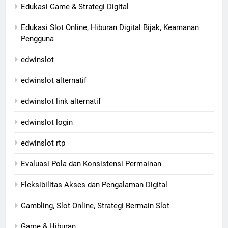
Edukasi Game & Strategi Digital
Edukasi Slot Online, Hiburan Digital Bijak, Keamanan
Pengguna
edwinslot
edwinslot alternatif
edwinslot link alternatif
edwinslot login
edwinslot rtp
Evaluasi Pola dan Konsistensi Permainan
Fleksibilitas Akses dan Pengalaman Digital
Gambling, Slot Online, Strategi Bermain Slot
Game & Hiburan