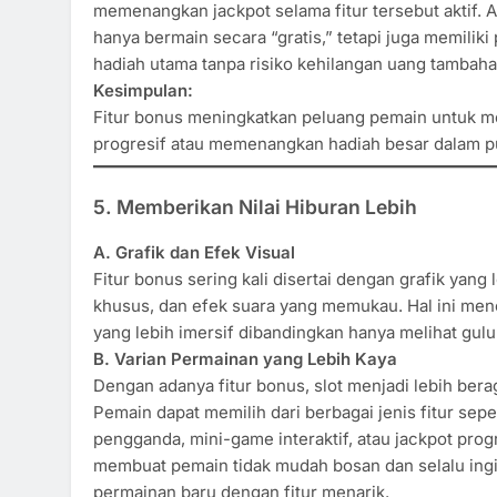
memenangkan jackpot selama fitur tersebut aktif. A
hanya bermain secara “gratis,” tetapi juga memili
hadiah utama tanpa risiko kehilangan uang tambaha
Kesimpulan:
Fitur bonus meningkatkan peluang pemain untuk m
progresif atau memenangkan hadiah besar dalam pu
5. Memberikan Nilai Hiburan Lebih
A. Grafik dan Efek Visual
Fitur bonus sering kali disertai dengan grafik yang 
khusus, dan efek suara yang memukau. Hal ini me
yang lebih imersif dibandingkan hanya melihat gul
B. Varian Permainan yang Lebih Kaya
Dengan adanya fitur bonus, slot menjadi lebih ber
Pemain dapat memilih dari berbagai jenis fitur seper
pengganda, mini-game interaktif, atau jackpot prog
membuat pemain tidak mudah bosan dan selalu in
permainan baru dengan fitur menarik.