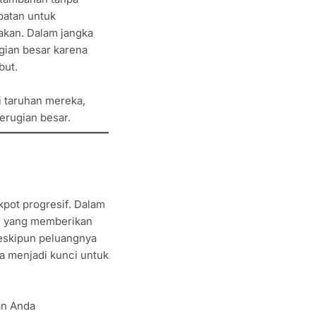
mpatan untuk
kan. Dalam jangka
ugian besar karena
but.
 taruhan mereka,
erugian besar.
kpot progresif. Dalam
e yang memberikan
eskipun peluangnya
sa menjadi kunci untuk
an Anda