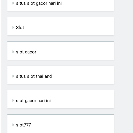
situs slot gacor hari ini
Slot
slot gacor
situs slot thailand
slot gacor hari ini
slot777