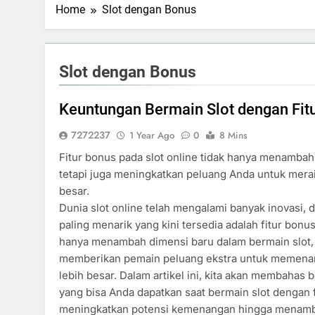
Home
Slot dengan Bonus
Slot dengan Bonus
Keuntungan Bermain Slot dengan Fit
7272237
1 Year Ago
0
8 Mins
Fitur bonus pada slot online tidak hanya menamba
tetapi juga meningkatkan peluang Anda untuk mer
besar.
Dunia slot online telah mengalami banyak inovasi, 
paling menarik yang kini tersedia adalah fitur bonus. 
hanya menambah dimensi baru dalam bermain slot, 
memberikan pemain peluang ekstra untuk memena
lebih besar. Dalam artikel ini, kita akan membahas
yang bisa Anda dapatkan saat bermain slot dengan f
meningkatkan potensi kemenangan hingga menamb