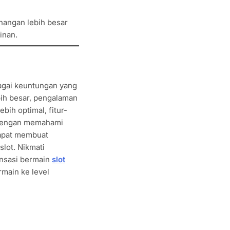
nangan lebih besar
inan.
agai keuntungan yang
bih besar, pengalaman
ebih optimal, fitur-
. Dengan memahami
dapat membuat
slot. Nikmati
ensasi bermain
slot
main ke level