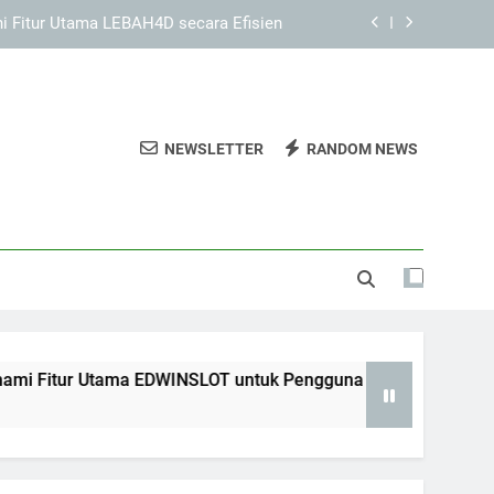
i Fitur Utama LEBAH4D secara Efisien
 untuk Pengguna Baru secara Praktis
 untuk Pengguna Baru secara Praktis
NEWSLETTER
RANDOM NEWS
ampilan dan Menu Utama EDWINSLOT
i Fitur Utama LEBAH4D secara Efisien
t Modern. Sumber Informasi Terpercaya.
 untuk Pengguna Baru secara Praktis
 untuk Pengguna Baru secara Praktis
ama EDWINSLOT untuk Pengguna Baru secara Praktis
P
3