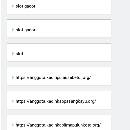
slot gacor
slot gacor
slot
https://anggota.kadinpulausebetul.org/
https://anggota.kadinkabpasangkayu.org/
https://anggota.kadinkablimapuluhkota.org/