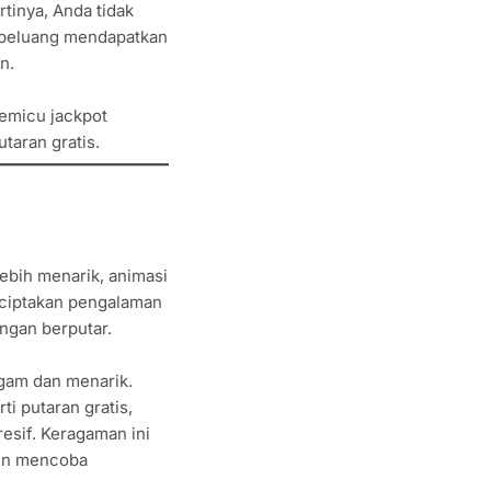
rtinya, Anda tidak
ki peluang mendapatkan
n.
emicu jackpot
taran gratis.
lebih menarik, animasi
nciptakan pengalaman
ungan berputar.
agam dan menarik.
ti putaran gratis,
resif. Keragaman ini
gin mencoba