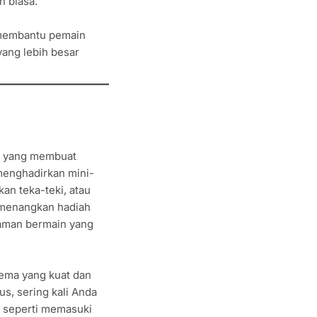
n biasa.
 membantu pemain
ang lebih besar
if yang membuat
menghadirkan mini-
n teka-teki, atau
emenangkan hadiah
aman bermain yang
tema yang kuat dan
s, sering kali Anda
, seperti memasuki