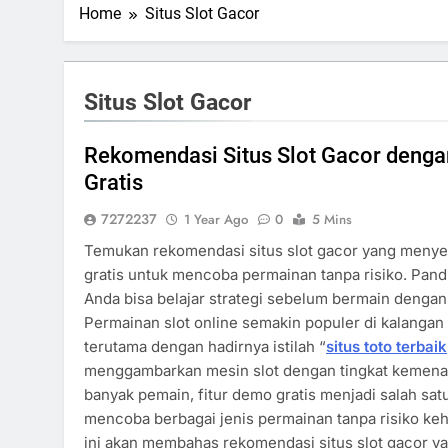
Home
Situs Slot Gacor
Situs Slot Gacor
Rekomendasi Situs Slot Gacor denga
Gratis
7272237
1 Year Ago
0
5 Mins
Temukan rekomendasi situs slot gacor yang menye
gratis untuk mencoba permainan tanpa risiko. Pan
Anda bisa belajar strategi sebelum bermain dengan 
Permainan slot online semakin populer di kalangan 
terutama dengan hadirnya istilah “
situs toto terbaik
menggambarkan mesin slot dengan tingkat kemenan
banyak pemain, fitur demo gratis menjadi salah sat
mencoba berbagai jenis permainan tanpa risiko keh
ini akan membahas rekomendasi situs slot gacor y