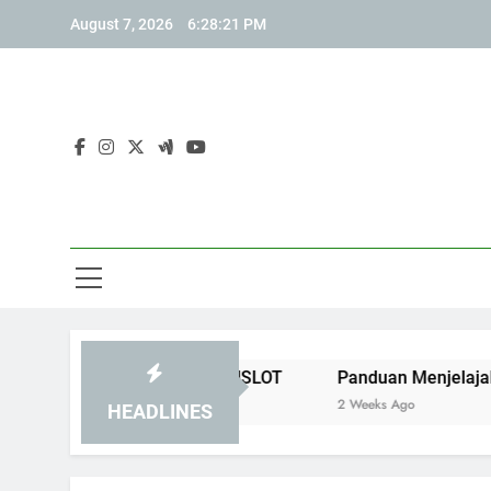
Skip
August 7, 2026
6:28:22 PM
to
content
SP
SPHM Netw
Menu Utama EDWINSLOT
Panduan Menjelajahi Fitur Uta
2 Weeks Ago
HEADLINES