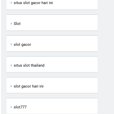
situs slot gacor hari ini
Slot
slot gacor
situs slot thailand
slot gacor hari ini
slot777