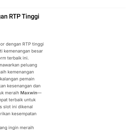
gan RTP Tinggi
or dengan RTP tinggi
ati kemenangan besar
rm terbaik ini.
enawarkan peluang
eraih kemenangan
i kalangan pemain
rkan kesenangan dan
tuk meraih
Maxwin
—
pat terbaik untuk
us slot ini dikenal
rikan kesempatan
ang ingin meraih