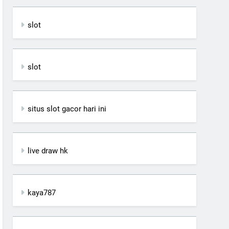
slot
slot
situs slot gacor hari ini
live draw hk
kaya787