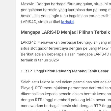
Maxwin. Dengan berbagai fitur unggulan, situs ini
pengalaman bermain yang luar biasa dan peluang 
besar. Jika Anda ingin tahu bagaimana cara merai
LARIS4D, simak artikel
laris4d
.
Mengapa LARIS4D Menjadi Pilihan Terbaik
LARIS4D menawarkan berbagai keunggulan yang 
situs slot gacor terpercaya dengan peluang Maxwin
Berikut adalah beberapa alasan mengapa LARIS4D m
terbaik di tahun 2025:
1.
RTP Tinggi untuk Peluang Menang Lebih Besar
Salah satu faktor kunci dalam permainan slot adala
Player). RTP menunjukkan persentase dari total ta
dikembalikan kepada pemain dalam bentuk kemenan
dengan RTP tinggi memberi peluang lebih besar u
menawarkan berbagai mesin slot dengan RTP tinggi