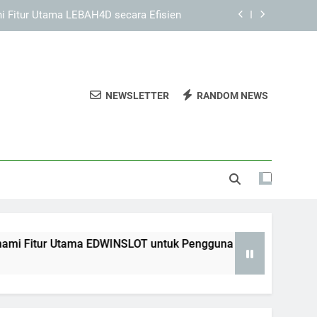
i Fitur Utama LEBAH4D secara Efisien
 untuk Pengguna Baru secara Praktis
 untuk Pengguna Baru secara Praktis
NEWSLETTER
RANDOM NEWS
ampilan dan Menu Utama EDWINSLOT
i Fitur Utama LEBAH4D secara Efisien
t Modern. Sumber Informasi Terpercaya.
 untuk Pengguna Baru secara Praktis
 untuk Pengguna Baru secara Praktis
ama EDWINSLOT untuk Pengguna Baru secara Praktis
P
3