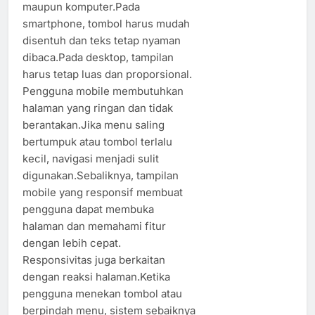
maupun komputer.Pada
smartphone, tombol harus mudah
disentuh dan teks tetap nyaman
dibaca.Pada desktop, tampilan
harus tetap luas dan proporsional.
Pengguna mobile membutuhkan
halaman yang ringan dan tidak
berantakan.Jika menu saling
bertumpuk atau tombol terlalu
kecil, navigasi menjadi sulit
digunakan.Sebaliknya, tampilan
mobile yang responsif membuat
pengguna dapat membuka
halaman dan memahami fitur
dengan lebih cepat.
Responsivitas juga berkaitan
dengan reaksi halaman.Ketika
pengguna menekan tombol atau
berpindah menu, sistem sebaiknya