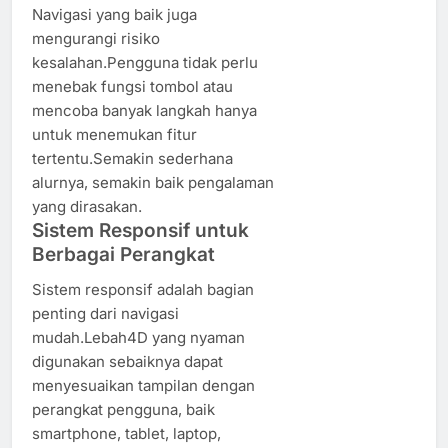
Navigasi yang baik juga
mengurangi risiko
kesalahan.Pengguna tidak perlu
menebak fungsi tombol atau
mencoba banyak langkah hanya
untuk menemukan fitur
tertentu.Semakin sederhana
alurnya, semakin baik pengalaman
yang dirasakan.
Sistem Responsif untuk
Berbagai Perangkat
Sistem responsif adalah bagian
penting dari navigasi
mudah.Lebah4D yang nyaman
digunakan sebaiknya dapat
menyesuaikan tampilan dengan
perangkat pengguna, baik
smartphone, tablet, laptop,