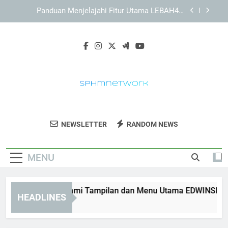
Skip
Panduan Memahami Fitur Utama EDWINSLOT
to
untuk Pengguna Baru secara Praktis
content
Panduan Memahami Fitur Utama LEBAH4D untuk
Pengguna Baru secara Praktis
Panduan Memahami Tampilan dan Menu Utama
EDWINSLOT
Panduan Menjelajahi Fitur Utama LEBAH4D
secara Efisien
Panduan Memahami Fitur Utama EDWINSLOT
untuk Pengguna Baru secara Praktis
SPHM Network
SPHM Network Memberikan Informasi Dan
Panduan Memahami Fitur Utama LEBAH4D untuk
NEWSLETTER
RANDOM NEWS
Pengguna Baru secara Praktis
Berita Terkini Untuk Masyarakat Modern.
Sumber Informasi Terpercaya.
MENU
anduan Memahami Tampilan dan Menu Utama EDWINSLOT
HEADLINES
 Weeks Ago