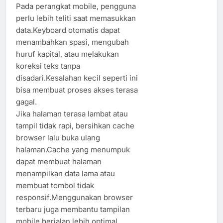
Pada perangkat mobile, pengguna
perlu lebih teliti saat memasukkan
data.Keyboard otomatis dapat
menambahkan spasi, mengubah
huruf kapital, atau melakukan
koreksi teks tanpa
disadari.Kesalahan kecil seperti ini
bisa membuat proses akses terasa
gagal.
Jika halaman terasa lambat atau
tampil tidak rapi, bersihkan cache
browser lalu buka ulang
halaman.Cache yang menumpuk
dapat membuat halaman
menampilkan data lama atau
membuat tombol tidak
responsif.Menggunakan browser
terbaru juga membantu tampilan
mobile berjalan lebih optimal.