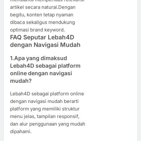
artikel secara natural.Dengan
begitu, konten tetap nyaman
dibaca sekaligus mendukung
optimasi brand keyword.
FAQ Seputar Lebah4D
dengan Navigasi Mudah
1.Apa yang dimaksud
Lebah4D sebagai platform
online dengan navigasi
mudah?
Lebah4D sebagai platform online
dengan navigasi mudah berarti
platform yang memiliki struktur
menu jelas, tampilan responsif,
dan alur penggunaan yang mudah
dipahami.