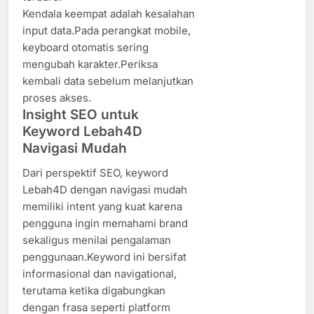
Kendala keempat adalah kesalahan
input data.Pada perangkat mobile,
keyboard otomatis sering
mengubah karakter.Periksa
kembali data sebelum melanjutkan
proses akses.
Insight SEO untuk
Keyword Lebah4D
Navigasi Mudah
Dari perspektif SEO, keyword
Lebah4D dengan navigasi mudah
memiliki intent yang kuat karena
pengguna ingin memahami brand
sekaligus menilai pengalaman
penggunaan.Keyword ini bersifat
informasional dan navigational,
terutama ketika digabungkan
dengan frasa seperti platform