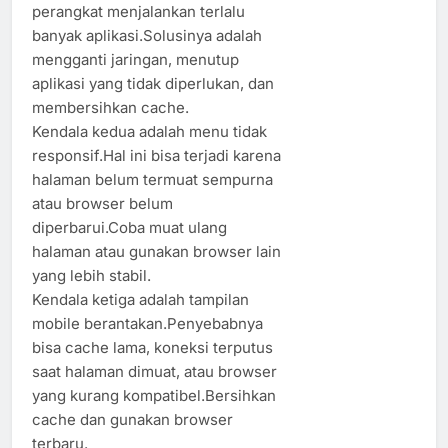
perangkat menjalankan terlalu
banyak aplikasi.Solusinya adalah
mengganti jaringan, menutup
aplikasi yang tidak diperlukan, dan
membersihkan cache.
Kendala kedua adalah menu tidak
responsif.Hal ini bisa terjadi karena
halaman belum termuat sempurna
atau browser belum
diperbarui.Coba muat ulang
halaman atau gunakan browser lain
yang lebih stabil.
Kendala ketiga adalah tampilan
mobile berantakan.Penyebabnya
bisa cache lama, koneksi terputus
saat halaman dimuat, atau browser
yang kurang kompatibel.Bersihkan
cache dan gunakan browser
terbaru.