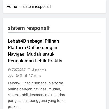
Home
sistem responsif
sistem responsif
Lebah4D sebagai Pilihan
Platform Online dengan
Navigasi Mudah untuk
Pengalaman Lebih Praktis
7272237
3 months
ago
0
17 mins
Lebah4D hadir sebagai platform
online dengan navigasi mudah,
akses stabil, keamanan akun, dan
pengalaman pengguna yang lebih
praktis.