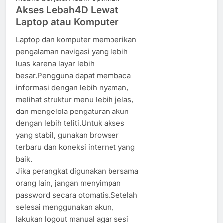
Akses Lebah4D Lewat
Laptop atau Komputer
Laptop dan komputer memberikan
pengalaman navigasi yang lebih
luas karena layar lebih
besar.Pengguna dapat membaca
informasi dengan lebih nyaman,
melihat struktur menu lebih jelas,
dan mengelola pengaturan akun
dengan lebih teliti.Untuk akses
yang stabil, gunakan browser
terbaru dan koneksi internet yang
baik.
Jika perangkat digunakan bersama
orang lain, jangan menyimpan
password secara otomatis.Setelah
selesai menggunakan akun,
lakukan logout manual agar sesi