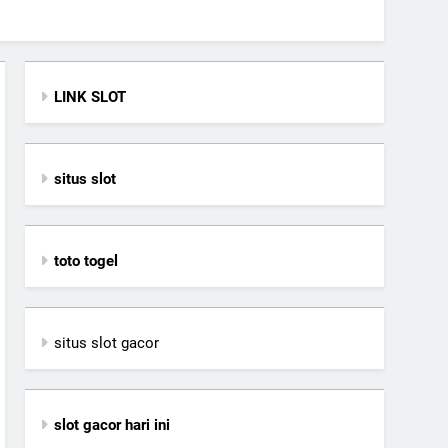
LINK SLOT
situs slot
toto togel
situs slot gacor
slot gacor hari ini