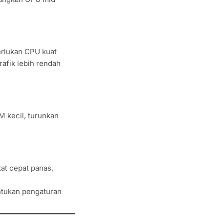
erlukan CPU kuat
afik lebih rendah
kecil, turunkan
at cepat panas,
tukan pengaturan