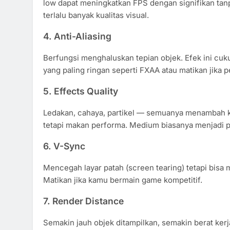
low dapat meningkatkan FPS dengan signifikan ta
terlalu banyak kualitas visual.
4. Anti-Aliasing
Berfungsi menghaluskan tepian objek. Efek ini cuku
yang paling ringan seperti FXAA atau matikan jika p
5. Effects Quality
Ledakan, cahaya, partikel — semuanya menambah
tetapi makan performa. Medium biasanya menjadi pi
6. V-Sync
Mencegah layar patah (screen tearing) tetapi bisa
Matikan jika kamu bermain game kompetitif.
7. Render Distance
Semakin jauh objek ditampilkan, semakin berat ke