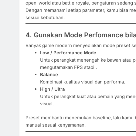
open-world atau battle royale, pengaturan sedang 
Dengan memahami setiap parameter, kamu bisa me
sesuai kebutuhan.
4. Gunakan Mode Perfomance bila
Banyak game modern menyediakan mode preset sep
Low / Performance Mode
Untuk perangkat menengah ke bawah atau p
mengutamakan FPS stabil.
Balance
Kombinasi kualitas visual dan performa.
High / Ultra
Untuk perangkat kuat atau pemain yang men
visual.
Preset membantu menemukan baseline, lalu kamu 
manual sesuai kenyamanan.