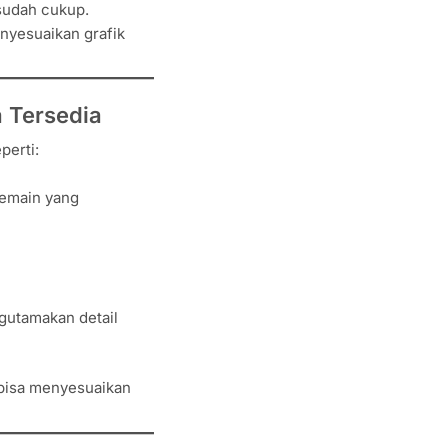
sudah cukup.
nyesuaikan grafik
 Tersedia
erti:
emain yang
gutamakan detail
bisa menyesuaikan