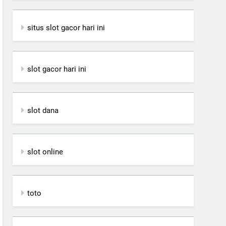
situs slot gacor hari ini
slot gacor hari ini
slot dana
slot online
toto