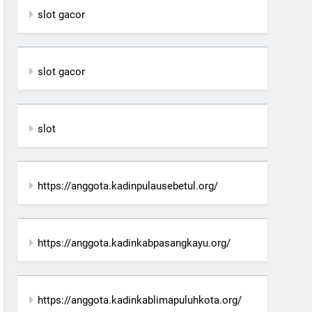
slot gacor
slot gacor
slot
https://anggota.kadinpulausebetul.org/
https://anggota.kadinkabpasangkayu.org/
https://anggota.kadinkablimapuluhkota.org/