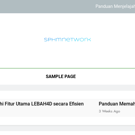
Panduan Menjelajah
Panduan Memahami Fitur Utama EDWINSLOT
Panduan Memahami Fitur Utama LEBAH4D
Panduan Memahami T
HM Network
Panduan Menjelajah
ork Memberikan Informasi Dan Berita Terkini Untuk Masyaraka
Panduan Memahami Fitur Utama EDWINSLOT
SAMPLE PAGE
Panduan Memahami Fitur Utama LEBAH4D
ma LEBAH4D secara Efisien
Panduan Memahami Fitur Ut
3 Weeks Ago