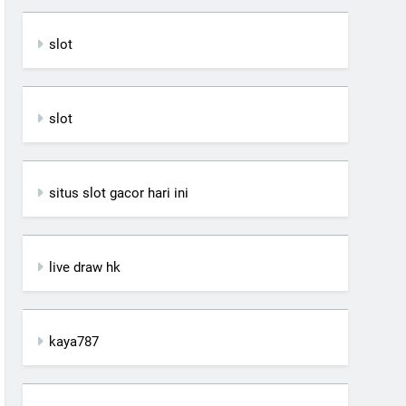
slot
slot
situs slot gacor hari ini
live draw hk
kaya787