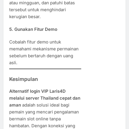
atau mingguan, dan patuhi batas
tersebut untuk menghindari
kerugian besar.
5. Gunakan Fitur Demo
Cobalah fitur demo untuk
memahami mekanisme permainan
sebelum bertaruh dengan uang
asli.
Kesimpulan
Alternatif login VIP Laris4D
melalui server Thailand cepat dan
aman
adalah solusi ideal bagi
pemain yang mencari pengalaman
bermain slot online tanpa
hambatan. Dengan koneksi yang