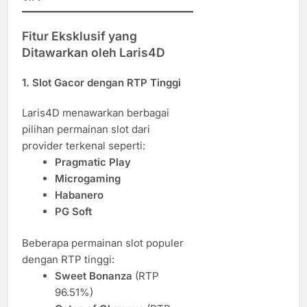
Fitur Eksklusif yang
Ditawarkan oleh Laris4D
1. Slot Gacor dengan RTP Tinggi
Laris4D menawarkan berbagai
pilihan permainan slot dari
provider terkenal seperti:
Pragmatic Play
Microgaming
Habanero
PG Soft
Beberapa permainan slot populer
dengan RTP tinggi:
Sweet Bonanza
(RTP
96.51%)