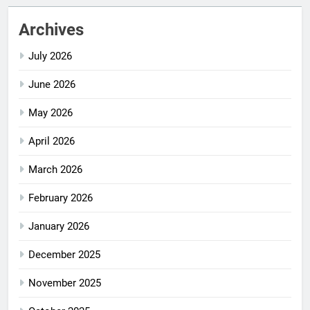
Archives
July 2026
June 2026
May 2026
April 2026
March 2026
February 2026
January 2026
December 2025
November 2025