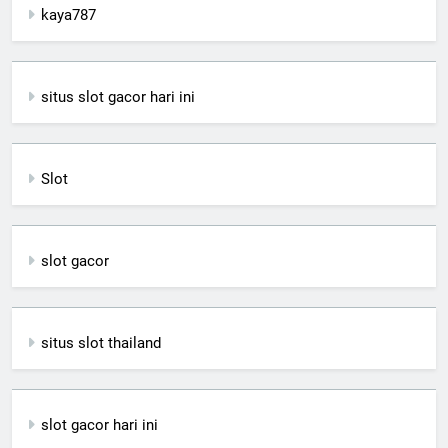
kaya787
situs slot gacor hari ini
Slot
slot gacor
situs slot thailand
slot gacor hari ini