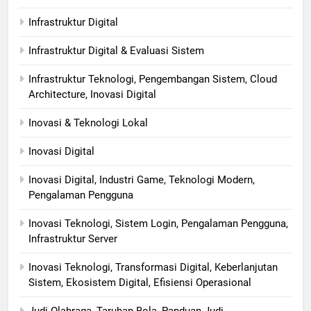
Infrastruktur Digital
Infrastruktur Digital & Evaluasi Sistem
Infrastruktur Teknologi, Pengembangan Sistem, Cloud
Architecture, Inovasi Digital
Inovasi & Teknologi Lokal
Inovasi Digital
Inovasi Digital, Industri Game, Teknologi Modern,
Pengalaman Pengguna
Inovasi Teknologi, Sistem Login, Pengalaman Pengguna,
Infrastruktur Server
Inovasi Teknologi, Transformasi Digital, Keberlanjutan
Sistem, Ekosistem Digital, Efisiensi Operasional
Judi Olahraga, Taruhan Bola, Panduan Judi