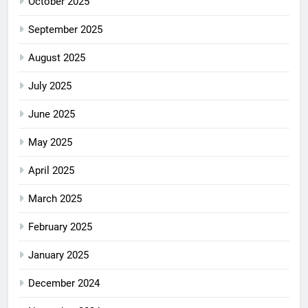
October 2025
September 2025
August 2025
July 2025
June 2025
May 2025
April 2025
March 2025
February 2025
January 2025
December 2024