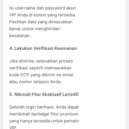
Isi username dan password akun
VIP Anda di kolom yang tersedia.
Pastikan data yang dimasukkan
benar untuk menghindari
kesalahan.
4. Lakukan Verifikasi Keamanan
Jika diminta, selesaikan proses
verifikasi seperti memasukkan
kode OTP yang dikirim ke email
atau nomor telepon Anda.
5. Nikmati Fitur Eksklusif Laris4D
Setelah login berhasil, Anda dapat
menikmati berbagai fitur premium
yang hanya tersedia untuk pemain
VIP.