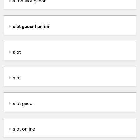
situs slot gacor
slot gacor hari ini
slot
slot
slot gacor
slot online