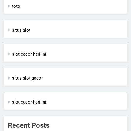
toto
situs slot
slot gacor hari ini
situs slot gacor
slot gacor hari ini
Recent Posts