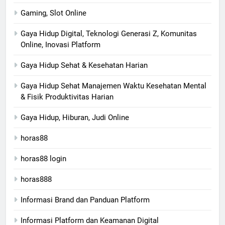
Gaming, Slot Online
Gaya Hidup Digital, Teknologi Generasi Z, Komunitas
Online, Inovasi Platform
Gaya Hidup Sehat & Kesehatan Harian
Gaya Hidup Sehat Manajemen Waktu Kesehatan Mental
& Fisik Produktivitas Harian
Gaya Hidup, Hiburan, Judi Online
horas88
horas88 login
horas888
Informasi Brand dan Panduan Platform
Informasi Platform dan Keamanan Digital