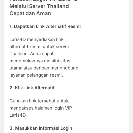
Melalui Server Thailand
Cepat dan Aman
1. Dapatkan Link Alternatif Resmi
Laris4D menyediakan link
alternatif resmi untuk server
Thailand. Anda dapat
menemukannya melalui situs
utama atau dengan menghubungi
layanan pelanggan resmi.
2. Klik Link Alternatif
Gunakan link tersebut untuk
mengakses halaman login VIP
Laris4D.
3. Masukkan Informasi Login