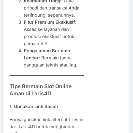
Keamanan Tinggi:
Data
pribadi dan transaksi Anda
terlindungi sepenuhnya.
Fitur Premium Eksklusif:
Akses ke layanan dan
promosi eksklusif untuk
pemain VIP.
Pengalaman Bermain
Lancar:
Bermain tanpa
gangguan teknis atau lag.
Tips Bermain Slot Online
Aman di Laris4D
1. Gunakan Link Resmi
Hanya gunakan link alternatif resmi
dari Laris4D untuk menghindari