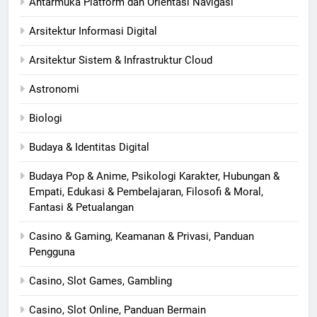
Antarmuka Platform dan Orientasi Navigasi
Arsitektur Informasi Digital
Arsitektur Sistem & Infrastruktur Cloud
Astronomi
Biologi
Budaya & Identitas Digital
Budaya Pop & Anime, Psikologi Karakter, Hubungan &
Empati, Edukasi & Pembelajaran, Filosofi & Moral,
Fantasi & Petualangan
Casino & Gaming, Keamanan & Privasi, Panduan
Pengguna
Casino, Slot Games, Gambling
Casino, Slot Online, Panduan Bermain