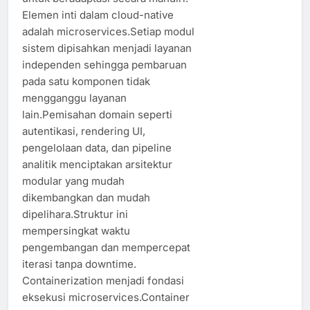
Elemen inti dalam cloud-native
adalah microservices.Setiap modul
sistem dipisahkan menjadi layanan
independen sehingga pembaruan
pada satu komponen tidak
mengganggu layanan
lain.Pemisahan domain seperti
autentikasi, rendering UI,
pengelolaan data, dan pipeline
analitik menciptakan arsitektur
modular yang mudah
dikembangkan dan mudah
dipelihara.Struktur ini
mempersingkat waktu
pengembangan dan mempercepat
iterasi tanpa downtime.
Containerization menjadi fondasi
eksekusi microservices.Container