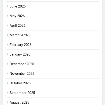
June 2026
May 2026
April 2026
March 2026
February 2026
January 2026
December 2025
November 2025
October 2025
September 2025
August 2025