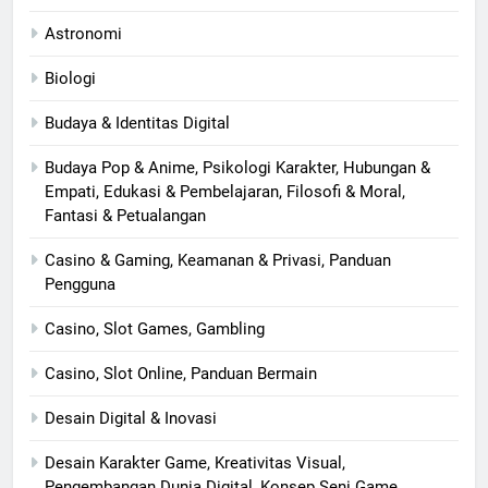
Astronomi
Biologi
Budaya & Identitas Digital
Budaya Pop & Anime, Psikologi Karakter, Hubungan &
Empati, Edukasi & Pembelajaran, Filosofi & Moral,
Fantasi & Petualangan
Casino & Gaming, Keamanan & Privasi, Panduan
Pengguna
Casino, Slot Games, Gambling
Casino, Slot Online, Panduan Bermain
Desain Digital & Inovasi
Desain Karakter Game, Kreativitas Visual,
Pengembangan Dunia Digital, Konsep Seni Game,