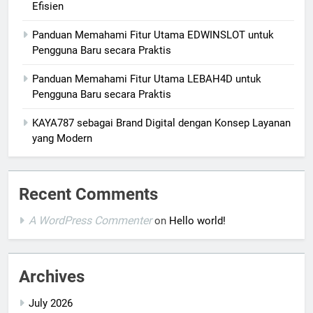
Efisien
Panduan Memahami Fitur Utama EDWINSLOT untuk
Pengguna Baru secara Praktis
Panduan Memahami Fitur Utama LEBAH4D untuk
Pengguna Baru secara Praktis
KAYA787 sebagai Brand Digital dengan Konsep Layanan
yang Modern
Recent Comments
A WordPress Commenter
on
Hello world!
Archives
July 2026