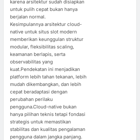
karena arsitektur sudah disiapkan
untuk pulih cepat bukan hanya
berjalan normal.
Kesimpulannya arsitektur cloud-
native untuk situs slot modern
memberikan keunggulan struktur
modular, fleksibilitas scaling,
keamanan berlapis, serta
observabilitas yang
kuat.Pendekatan ini menjadikan
platform lebih tahan tekanan, lebih
mudah dikembangkan, dan lebih
cepat beradaptasi dengan
perubahan perilaku
pengguna.Cloud-native bukan
hanya pilihan teknis tetapi fondasi
strategis untuk memastikan
stabilitas dan kualitas pengalaman
pengguna dalam jangka panjang.