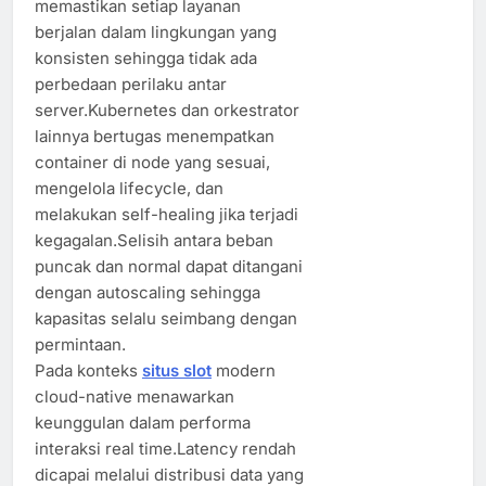
memastikan setiap layanan
berjalan dalam lingkungan yang
konsisten sehingga tidak ada
perbedaan perilaku antar
server.Kubernetes dan orkestrator
lainnya bertugas menempatkan
container di node yang sesuai,
mengelola lifecycle, dan
melakukan self-healing jika terjadi
kegagalan.Selisih antara beban
puncak dan normal dapat ditangani
dengan autoscaling sehingga
kapasitas selalu seimbang dengan
permintaan.
Pada konteks
situs slot
modern
cloud-native menawarkan
keunggulan dalam performa
interaksi real time.Latency rendah
dicapai melalui distribusi data yang