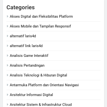
Categories
Akses Digital dan Fleksibilitas Platform
Akses Mobile dan Tampilan Responsif
alternatif laris4d
alternatif link laris4d
Analisis Game Interaktif
Analisis Pertandingan
Analisis Teknologi & Hiburan Digital
Antarmuka Platform dan Orientasi Navigasi
Arsitektur Informasi Digital
Arsitektur Sistem & Infrastruktur Cloud