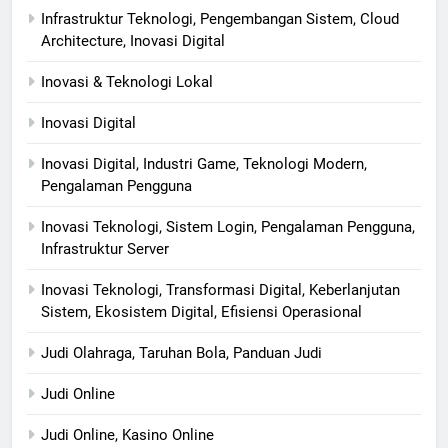
Infrastruktur Teknologi, Pengembangan Sistem, Cloud
Architecture, Inovasi Digital
Inovasi & Teknologi Lokal
Inovasi Digital
Inovasi Digital, Industri Game, Teknologi Modern,
Pengalaman Pengguna
Inovasi Teknologi, Sistem Login, Pengalaman Pengguna,
Infrastruktur Server
Inovasi Teknologi, Transformasi Digital, Keberlanjutan
Sistem, Ekosistem Digital, Efisiensi Operasional
Judi Olahraga, Taruhan Bola, Panduan Judi
Judi Online
Judi Online, Kasino Online