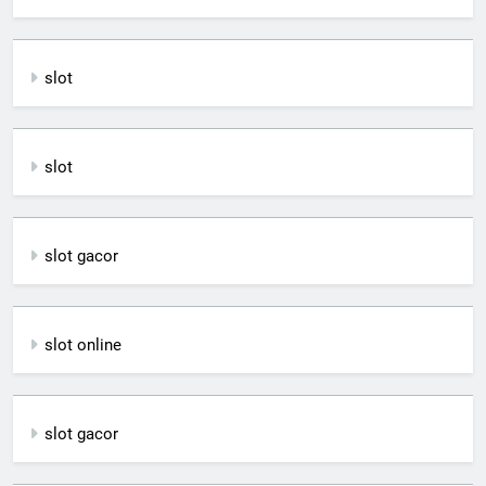
slot
slot
slot gacor
slot online
slot gacor