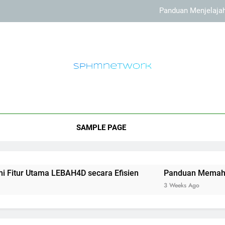
Panduan Menjelajah
Panduan Memahami Fitur Utama EDWINSLOT
Panduan Memahami Fitur Utama LEBAH4D
Panduan Memahami T
HM Network
Panduan Menjelajah
ork Memberikan Informasi Dan Berita Terkini Untuk Masyaraka
Panduan Memahami Fitur Utama EDWINSLOT
SAMPLE PAGE
Panduan Memahami Fitur Utama LEBAH4D
ma LEBAH4D secara Efisien
Panduan Memahami Fitur Ut
3 Weeks Ago