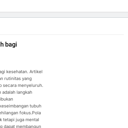
h bagi
agi kesehatan. Artikel
 rutinitas yang
p secara menyeluruh.
n adalah langkah
sibukan
k keseimbangan tubuh
ehilangan fokus.Pola
k tetapi juga mental
ang dapat membangun