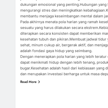
dukungan emosional yang penting.Hubungan yang 
mengurangi stres dan meningkatkan kebahagiaan.K
membantu menjaga keseimbangan mental dalam jan
Pada akhirnya menata pola harian yang ramah kese
sesuatu yang harus dilakukan secara ekstrem.Kebia
diterapkan secara konsisten dapat memberikan man
kesehatan tubuh dan pikiran.Membuat jadwal tidur 
sehat, minum cukup air, bergerak aktif, dan menja
adalah fondasi gaya hidup yang seimbang.
Dengan menerapkan pola harian yang lebih teratur
dapat menikmati hidup dengan lebih tenang, produk
bugar.Kesehatan adalah hasil dari kebiasaan yang di
dan merupakan investasi berharga untuk masa depa
Read More