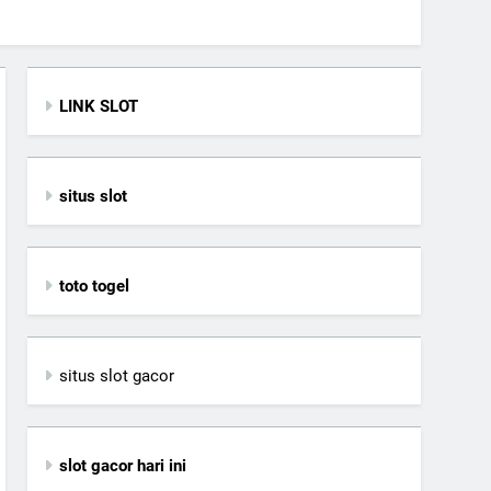
LINK SLOT
situs slot
toto togel
situs slot gacor
slot gacor hari ini