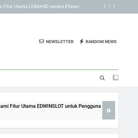
i Fitur Utama LEBAH4D secara Efisien
 untuk Pengguna Baru secara Praktis
 untuk Pengguna Baru secara Praktis
NEWSLETTER
RANDOM NEWS
ampilan dan Menu Utama EDWINSLOT
i Fitur Utama LEBAH4D secara Efisien
t Modern. Sumber Informasi Terpercaya.
 untuk Pengguna Baru secara Praktis
 untuk Pengguna Baru secara Praktis
ama EDWINSLOT untuk Pengguna Baru secara Praktis
P
3