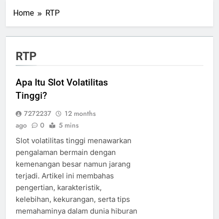
Home
RTP
RTP
Apa Itu Slot Volatilitas
Tinggi?
7272237
12 months
ago
0
5 mins
Slot volatilitas tinggi menawarkan
pengalaman bermain dengan
kemenangan besar namun jarang
terjadi. Artikel ini membahas
pengertian, karakteristik,
kelebihan, kekurangan, serta tips
memahaminya dalam dunia hiburan