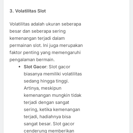
3.
Volatilitas Slot
Volatilitas adalah ukuran seberapa
besar dan seberapa sering
kemenangan terjadi dalam
permainan slot. Ini juga merupakan
faktor penting yang memengaruhi
pengalaman bermain.
Slot Gacor
: Slot gacor
biasanya memiliki volatilitas
sedang hingga tinggi.
Artinya, meskipun
kemenangan mungkin tidak
terjadi dengan sangat
sering, ketika kemenangan
terjadi, hadiahnya bisa
sangat besar. Slot gacor
cenderung memberikan