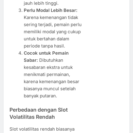
jauh lebih tinggi.
Perlu Modal Lebih Besar:
Karena kemenangan tidak
sering terjadi, pemain perlu
memiliki modal yang cukup
untuk bertahan dalam
periode tanpa hasil.
Cocok untuk Pemain
Sabar:
Dibutuhkan
kesabaran ekstra untuk
menikmati permainan,
karena kemenangan besar
biasanya muncul setelah
banyak putaran.
Perbedaan dengan Slot
Volatilitas Rendah
Slot volatilitas rendah biasanya