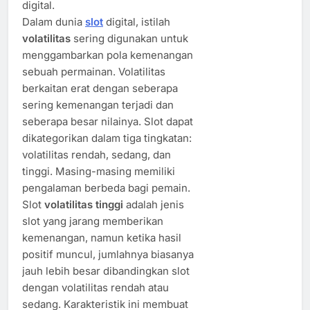
digital.
Dalam dunia
slot
digital, istilah
volatilitas
sering digunakan untuk
menggambarkan pola kemenangan
sebuah permainan. Volatilitas
berkaitan erat dengan seberapa
sering kemenangan terjadi dan
seberapa besar nilainya. Slot dapat
dikategorikan dalam tiga tingkatan:
volatilitas rendah, sedang, dan
tinggi. Masing-masing memiliki
pengalaman berbeda bagi pemain.
Slot
volatilitas tinggi
adalah jenis
slot yang jarang memberikan
kemenangan, namun ketika hasil
positif muncul, jumlahnya biasanya
jauh lebih besar dibandingkan slot
dengan volatilitas rendah atau
sedang. Karakteristik ini membuat