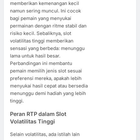
memberikan kemenangan kecil
namun sering muncul. Ini cocok
bagi pemain yang menyukai
permainan dengan ritme stabil dan
risiko kecil. Sebaliknya, slot
volatilitas tinggi memberikan
sensasi yang berbeda: menunggu
lama untuk hasil besar.
Perbandingan ini membantu
pemain memilih jenis slot sesuai
preferensi mereka, apakah lebih
menyukai hasil cepat atau bersedia
menunggu demi hadiah yang lebih
tinggi.
Peran RTP dalam Slot
Volatilitas Tinggi
Selain volatilitas, ada istilah lain