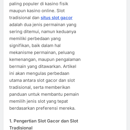
paling populer di kasino fisik
maupun kasino online. Slot
tradisional dan
situs slot gacor
adalah dua jenis permainan yang
sering ditemui, namun keduanya
memiliki perbedaan yang
signifikan, baik dalam hal
mekanisme permainan, peluang
kemenangan, maupun pengalaman
bermain yang ditawarkan. Artikel
ini akan mengulas perbedaan
utama antara slot gacor dan slot
tradisional, serta memberikan
panduan untuk membantu pemain
memilih jenis slot yang tepat
berdasarkan preferensi mereka.
1.
Pengertian Slot Gacor dan Slot
Tradisional