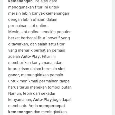
kemenangan
. Pelajari cara
menggunakan fitur ini untuk
meraih lebih banyak kemenangan
dengan lebih efisien dalam
permainan slot online.
Mesin slot online semakin populer
berkat berbagai fitur inovatif yang
ditawarkan, dan salah satu fitur
yang menarik perhatian pemain
adalah
Auto-Play
. Fitur ini
memberikan kenyamanan dan
kepraktisan dalam bermain
slot
gacor
, memungkinkan pemain
untuk menikmati permainan tanpa
harus terus menekan tombol putar.
Namun, lebih dari sekadar
kenyamanan,
Auto-Play
juga dapat
membantu Anda
mempercepat
kemenangan
dan meningkatkan