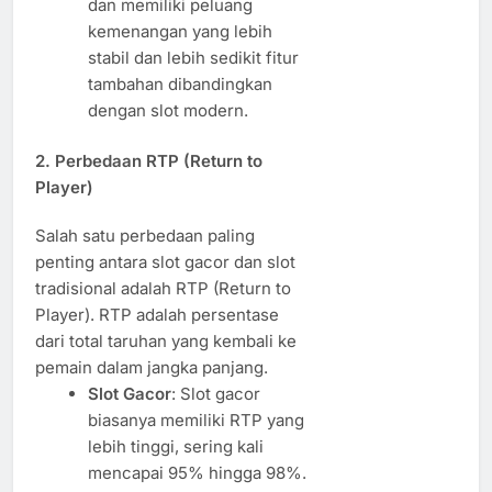
dan memiliki peluang
kemenangan yang lebih
stabil dan lebih sedikit fitur
tambahan dibandingkan
dengan slot modern.
2.
Perbedaan RTP (Return to
Player)
Salah satu perbedaan paling
penting antara slot gacor dan slot
tradisional adalah RTP (Return to
Player). RTP adalah persentase
dari total taruhan yang kembali ke
pemain dalam jangka panjang.
Slot Gacor
: Slot gacor
biasanya memiliki RTP yang
lebih tinggi, sering kali
mencapai 95% hingga 98%.