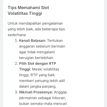
Tips Memahami Slot
Volatilitas Tinggi
Untuk mendapatkan pengalaman
yang lebih baik, ada beberapa tips
sederhana:
Kenali Batasan:
Tentukan
anggaran sebelum bermain
agar tidak mengalami
kerugian berlebihan.
Pilih Slot dengan RTP
Tinggi:
Meski volatilitas
tinggi, RTP yang baik
memberi peluang lebih adil
dalam jangka panjang.
Nikmati Prosesnya:
Anggap
permainan sebagai hiburan,
bukan semata-mata mencari