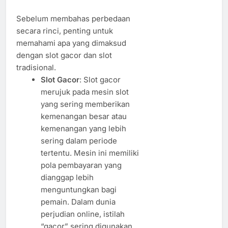
Sebelum membahas perbedaan
secara rinci, penting untuk
memahami apa yang dimaksud
dengan slot gacor dan slot
tradisional.
Slot Gacor
: Slot gacor
merujuk pada mesin slot
yang sering memberikan
kemenangan besar atau
kemenangan yang lebih
sering dalam periode
tertentu. Mesin ini memiliki
pola pembayaran yang
dianggap lebih
menguntungkan bagi
pemain. Dalam dunia
perjudian online, istilah
“gacor” sering digunakan