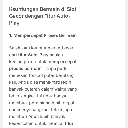
Keuntungan Bermain di Slot
Gacor dengan Fitur Auto-
Play
1.
Mempercepat Proses Bermain
Salah satu keuntungan terbesar
dari
fitur Auto-Play
adalah
kemampuan untuk
mempercepat
proses bermain
. Tanpa perlu
menekan tombol putar berulang
kali, Anda bisa menikmati lebih
banyak putaran dalam waktu yang
lebih singkat. Ini tidak hanya
membuat permainan lebih cepat
dan menyenangkan, tetapi juga
memberi Anda lebih banyak
kesempatan untuk memicu
fitur