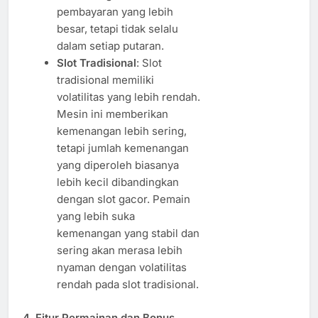
pembayaran yang lebih
besar, tetapi tidak selalu
dalam setiap putaran.
Slot Tradisional
: Slot
tradisional memiliki
volatilitas yang lebih rendah.
Mesin ini memberikan
kemenangan lebih sering,
tetapi jumlah kemenangan
yang diperoleh biasanya
lebih kecil dibandingkan
dengan slot gacor. Pemain
yang lebih suka
kemenangan yang stabil dan
sering akan merasa lebih
nyaman dengan volatilitas
rendah pada slot tradisional.
4.
Fitur Permainan dan Bonus