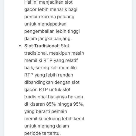
Hal ini menjadikan slot
gacor lebih menarik bagi
pemain karena peluang
untuk mendapatkan
pengembalian lebih tinggi
dalam jangka panjang.
Slot Tradisional
: Slot
tradisional, meskipun masih
memiliki RTP yang relatif
baik, sering kali memiliki
RTP yang lebih rendah
dibandingkan dengan slot
gacor. RTP untuk slot
tradisional biasanya berada
di kisaran 85% hingga 95%,
yang berarti pemain
memiliki peluang lebih kecil
untuk menang dalam
periode tertentu.