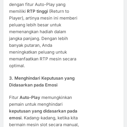
dengan fitur Auto-Play yang
memiliki
RTP tinggi
(Return to
Player), artinya mesin ini memberi
peluang lebih besar untuk
memenangkan hadiah dalam
jangka panjang. Dengan lebih
banyak putaran, Anda
meningkatkan peluang untuk
memanfaatkan RTP mesin secara
optimal.
3.
Menghindari Keputusan yang
Didasarkan pada Emosi
Fitur
Auto-Play
memungkinkan
pemain untuk menghindari
keputusan yang didasarkan pada
emosi
. Kadang-kadang, ketika kita
bermain mesin slot secara manual,