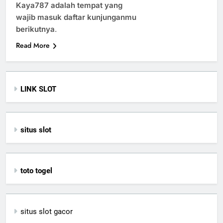
Kaya787 adalah tempat yang
wajib masuk daftar kunjunganmu
berikutnya
.
Read More
LINK SLOT
situs slot
toto togel
situs slot gacor