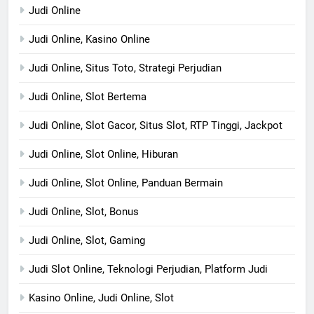
Judi Online
Judi Online, Kasino Online
Judi Online, Situs Toto, Strategi Perjudian
Judi Online, Slot Bertema
Judi Online, Slot Gacor, Situs Slot, RTP Tinggi, Jackpot
Judi Online, Slot Online, Hiburan
Judi Online, Slot Online, Panduan Bermain
Judi Online, Slot, Bonus
Judi Online, Slot, Gaming
Judi Slot Online, Teknologi Perjudian, Platform Judi
Kasino Online, Judi Online, Slot