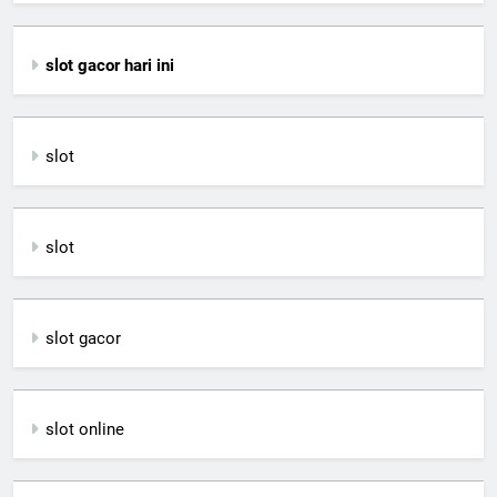
slot gacor hari ini
slot
slot
slot gacor
slot online