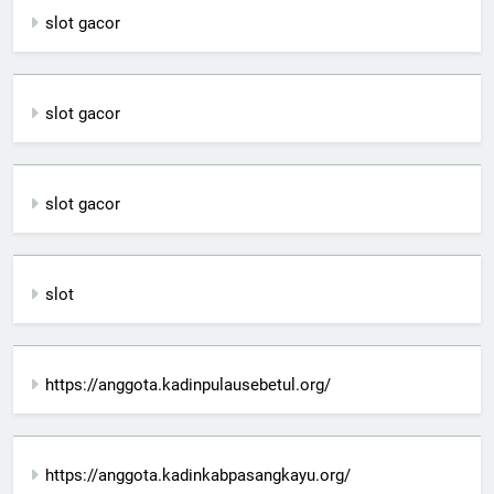
slot gacor
slot gacor
slot gacor
slot
https://anggota.kadinpulausebetul.org/
https://anggota.kadinkabpasangkayu.org/