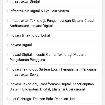
Infrastruktur Digital
Infrastruktur Digital & Evaluasi Sistem
Infrastruktur Teknologi, Pengembangan Sistem, Cloud
Architecture, Inovasi Digital
Inovasi & Teknologi Lokal
Inovasi Digital
Inovasi Digital, Industri Game, Teknologi Modern,
Pengalaman Pengguna
Inovasi Teknologi, Sistem Login, Pengalaman Pengguna,
Infrastruktur Server
Inovasi Teknologi, Transformasi Digital, Keberlanjutan
Sistem, Ekosistem Digital, Efisiensi Operasional
Judi Olahraga, Taruhan Bola, Panduan Judi