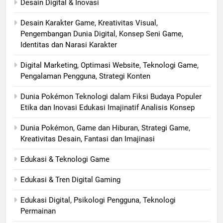
Desain Digital & Inovasi
Desain Karakter Game, Kreativitas Visual,
Pengembangan Dunia Digital, Konsep Seni Game,
Identitas dan Narasi Karakter
Digital Marketing, Optimasi Website, Teknologi Game,
Pengalaman Pengguna, Strategi Konten
Dunia Pokémon Teknologi dalam Fiksi Budaya Populer
Etika dan Inovasi Edukasi Imajinatif Analisis Konsep
Dunia Pokémon, Game dan Hiburan, Strategi Game,
Kreativitas Desain, Fantasi dan Imajinasi
Edukasi & Teknologi Game
Edukasi & Tren Digital Gaming
Edukasi Digital, Psikologi Pengguna, Teknologi
Permainan