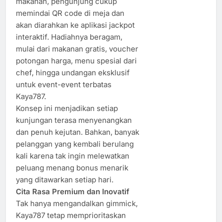
makanan, pengunjung cukup
memindai QR code di meja dan
akan diarahkan ke aplikasi jackpot
interaktif. Hadiahnya beragam,
mulai dari makanan gratis, voucher
potongan harga, menu spesial dari
chef, hingga undangan eksklusif
untuk event-event terbatas
Kaya787.
Konsep ini menjadikan setiap
kunjungan terasa menyenangkan
dan penuh kejutan. Bahkan, banyak
pelanggan yang kembali berulang
kali karena tak ingin melewatkan
peluang menang bonus menarik
yang ditawarkan setiap hari.
Cita Rasa Premium dan Inovatif
Tak hanya mengandalkan gimmick,
Kaya787 tetap memprioritaskan