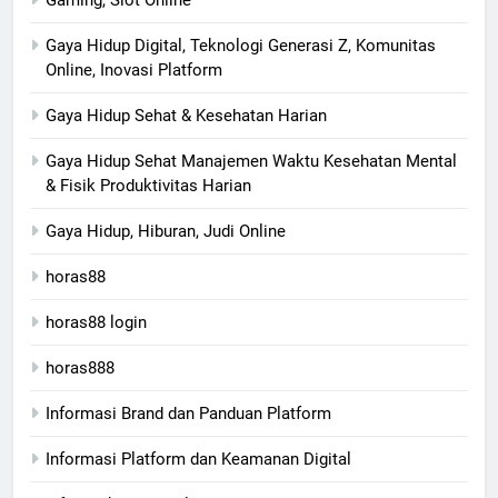
Gaming, Slot Online
Gaya Hidup Digital, Teknologi Generasi Z, Komunitas
Online, Inovasi Platform
Gaya Hidup Sehat & Kesehatan Harian
Gaya Hidup Sehat Manajemen Waktu Kesehatan Mental
& Fisik Produktivitas Harian
Gaya Hidup, Hiburan, Judi Online
horas88
horas88 login
horas888
Informasi Brand dan Panduan Platform
Informasi Platform dan Keamanan Digital