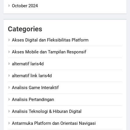
October 2024
Categories
Akses Digital dan Fleksibilitas Platform
Akses Mobile dan Tampilan Responsif
alternatif laris4d
alternatif link laris4d
Analisis Game Interaktif
Analisis Pertandingan
Analisis Teknologi & Hiburan Digital
Antarmuka Platform dan Orientasi Navigasi