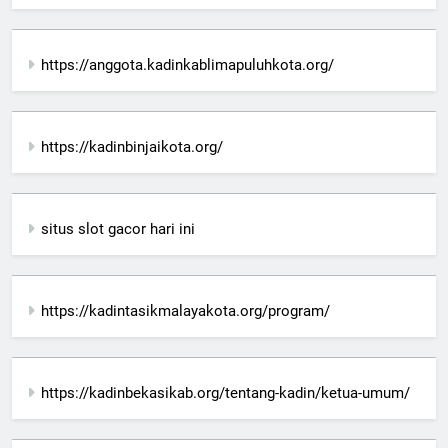
https://anggota.kadinkablimapuluhkota.org/
https://kadinbinjaikota.org/
situs slot gacor hari ini
https://kadintasikmalayakota.org/program/
https://kadinbekasikab.org/tentang-kadin/ketua-umum/