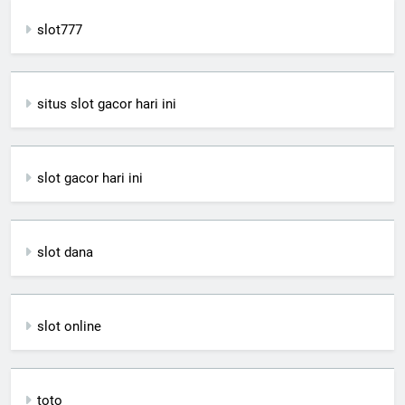
slot777
situs slot gacor hari ini
slot gacor hari ini
slot dana
slot online
toto