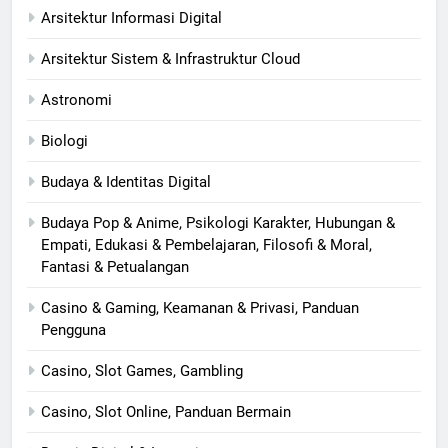
Arsitektur Informasi Digital
Arsitektur Sistem & Infrastruktur Cloud
Astronomi
Biologi
Budaya & Identitas Digital
Budaya Pop & Anime, Psikologi Karakter, Hubungan &
Empati, Edukasi & Pembelajaran, Filosofi & Moral,
Fantasi & Petualangan
Casino & Gaming, Keamanan & Privasi, Panduan
Pengguna
Casino, Slot Games, Gambling
Casino, Slot Online, Panduan Bermain