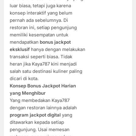
luar biasa, tetapi juga karena
konsep interaktif yang belum
pernah ada sebelumnya. Di
restoran ini, setiap pengunjung
memiliki kesempatan untuk
mendapatkan
bonus jackpot
eksklusif
hanya dengan melakukan
transaksi seperti biasa. Tidak
heran jika Kaya787 kini menjadi
salah satu destinasi kuliner paling
dicari di kota.
Konsep Bonus Jackpot Harian
yang Menghibur
Yang membedakan Kaya787
dengan restoran lainnya adalah
program jackpot digital
yang
ditawarkan kepada setiap
pengunjung. Usai memesan