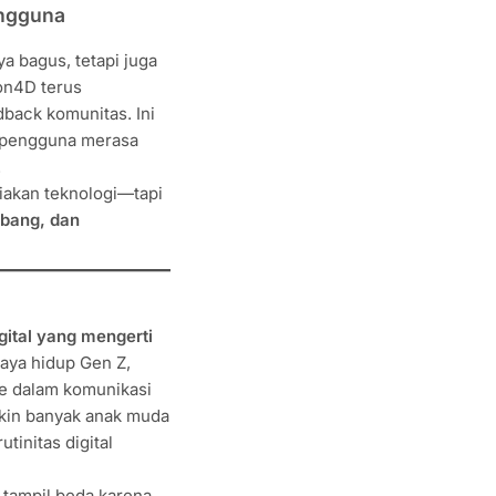
engguna
a bagus, tetapi juga
n4D terus
back komunitas. Ini
 pengguna merasa
.
iakan teknologi—tapi
mbang, dan
gital yang mengerti
aya hidup Gen Z,
le dalam komunikasi
kin banyak anak muda
tinitas digital
 tampil beda karena