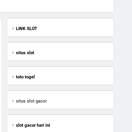
LINK SLOT
situs slot
toto togel
situs slot gacor
slot gacor hari ini