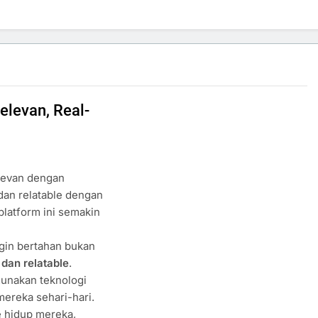
elevan, Real-
elevan dengan
dan relatable dengan
platform ini semakin
ngin bertahan bukan
 dan relatable
.
gunakan teknologi
mereka sehari-hari.
e hidup mereka,