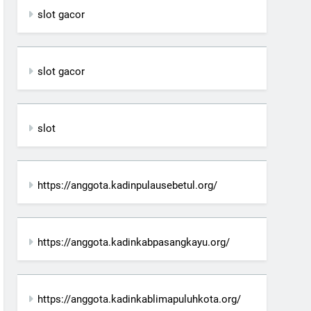
slot gacor
slot gacor
slot
https://anggota.kadinpulausebetul.org/
https://anggota.kadinkabpasangkayu.org/
https://anggota.kadinkablimapuluhkota.org/