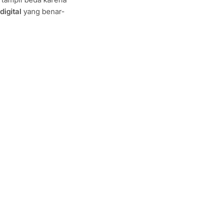
digital
yang benar-