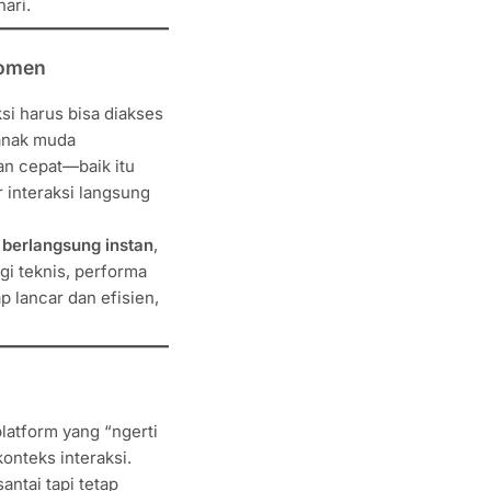
hari.
Momen
si harus bisa diakses
anak muda
n cepat—baik itu
ur interaksi langsung
berlangsung instan
,
gi teknis, performa
 lancar dan efisien,
latform yang “ngerti
onteks interaksi.
ntai tapi tetap