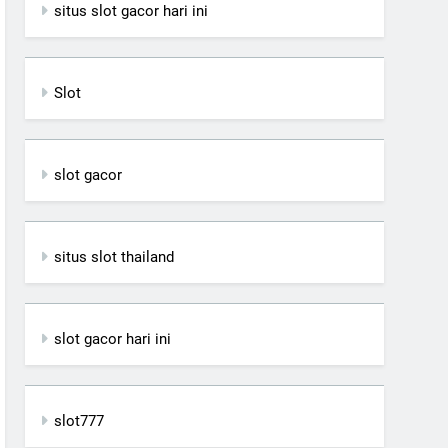
situs slot gacor hari ini
Slot
slot gacor
situs slot thailand
slot gacor hari ini
slot777